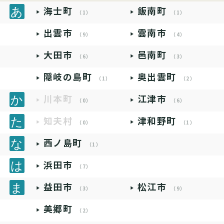
海士町
飯南町
（1）
（1）
出雲市
雲南市
（9）
（4）
大田市
邑南町
（6）
（3）
隠岐の島町
奥出雲町
（1）
（2）
川本町
江津市
（0）
（6）
知夫村
津和野町
（0）
（1）
西ノ島町
（1）
浜田市
（7）
益田市
松江市
（3）
（9）
美郷町
（2）