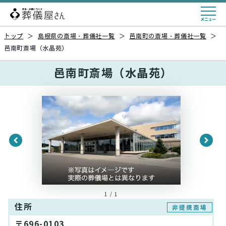
トップ
＞
島根県の斎場・葬儀社一覧
＞
邑南町の斎場・葬儀社一覧
＞
邑南町斎場（水晶苑）
邑南町斎場（水晶苑）
1 / 1
住所
非提携斎場
〒696-0103