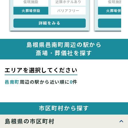
仮眠施設
近隣ホテルあり
仮眠施設
火葬場併設
バリアフリー
火葬場併設
詳細をみる
詳
島根県邑南町周辺の駅から
斎場・葬儀社を探す
エリアを選択してください
邑南町
周辺の駅から近い順に
0
件
市区町村から探す
島根県の市区町村