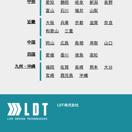
中部
愛知
静岡
岐阜
新潟
長野
富山
石川
福井
山梨
近畿
大阪
兵庫
京都
滋賀
奈良
和歌山
三重
中国
岡山
広島
島根
鳥取
山口
四国
愛媛
香川
徳島
高知
九州・沖縄
福岡
佐賀
長崎
熊本
大分
宮崎
鹿児島
沖縄
LDT株式会社