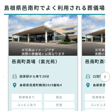
島根県邑南町でよく利用される葬儀場
邑南町斎場（紫光苑）
邑南町斎場
因原駅から車で20分
口羽駅から車
島根県邑南町鱒渕3019番地4
島根県邑南町
駐車場あり
駅近
駐車場あり
コンビニあり
控室
コンビニあり