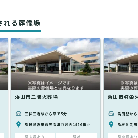
される葬儀場
浜田市三隅火葬場
浜田市弥栄
三保三隅駅から車で5分
浜田駅から
島根県浜田市三隅町西河内1956番地
島根県浜田
駐車場あり
駅近
駐車場あり