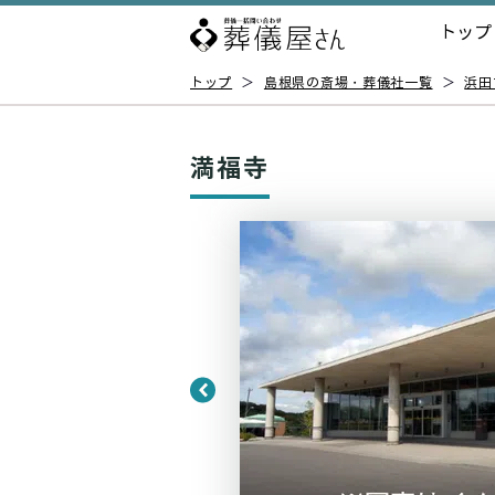
トップ
トップ
＞
島根県の斎場・葬儀社一覧
＞
浜田
満福寺