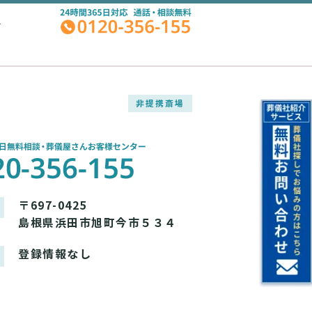
A
非提携斎場
〒697-0425
島根県浜田市旭町今市５３４
登録情報なし