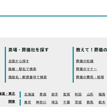
斎場・葬儀社を探す
教えて！葬儀の
全国から探す
葬儀の知識
路線・駅名で検索
葬儀のマナー
施設名・郵便番号で検索
葬儀の費用・相場
海道・東北
北海道
青森
岩手
宮城
秋田
山形
福島
関東
東京
神奈川
埼玉
千葉
茨城
群馬
栃木