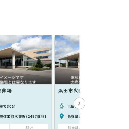
火葬場
浜田市火葬場
車で30分
浜田駅から徒歩で36分
市弥栄町木都賀ｲ2497番地1
島根県浜田市港町30-1
駅近
駐車場あり
駅近