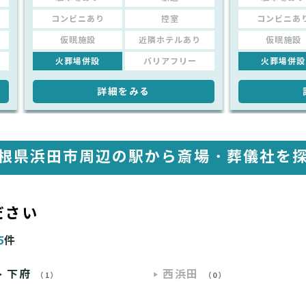
コンビニあり
控室
コンビニあ
仮眠施設
近隣ホテルあり
仮眠施設
火葬場併設
バリアフリー
火葬場併設
詳細をみる
根県浜田市周辺の駅から
斎場・葬儀社を
ださい
5
件
下府
西浜田
（1）
（0）