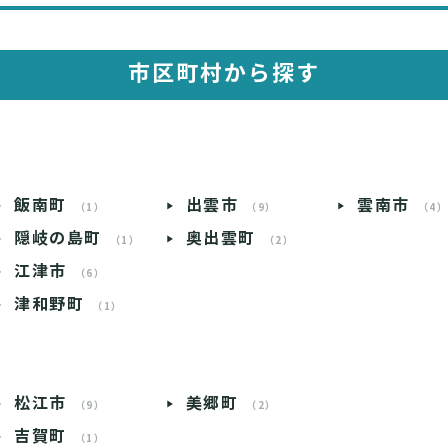
市区町村から探す
飯南町
出雲市
雲南市
（1）
（9）
（4
隠岐の島町
奥出雲町
（1）
（2）
江津市
（6）
津和野町
（1）
松江市
美郷町
（9）
（2）
吉賀町
（1）