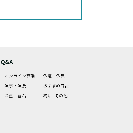
Q&A
オンライン葬儀
仏壇・仏具
法事・法要
おすすめ商品
お墓・墓石
終活
その他