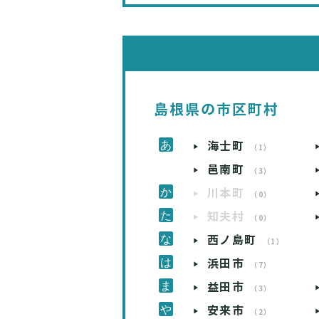
島根県の市区町村
海士町
（1）
邑南町
（3）
川本町
（0）
知夫村
（0）
西ノ島町
（1）
浜田市
（7）
益田市
（3）
安来市
（2）