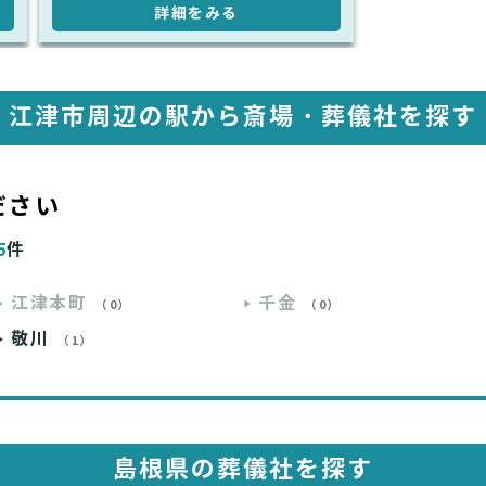
詳細をみる
江津市周辺の駅から斎場・葬儀社を探す
ださい
5
件
江津本町
千金
（0）
（0）
敬川
（1）
島根県の葬儀社を探す