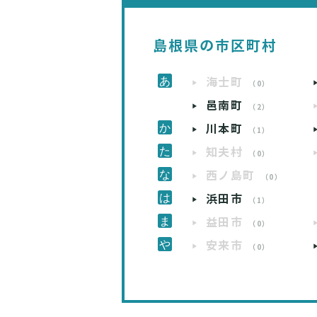
島根県の市区町村
海士町
（0）
邑南町
（2）
川本町
（1）
知夫村
（0）
西ノ島町
（0）
浜田市
（1）
益田市
（0）
安来市
（0）