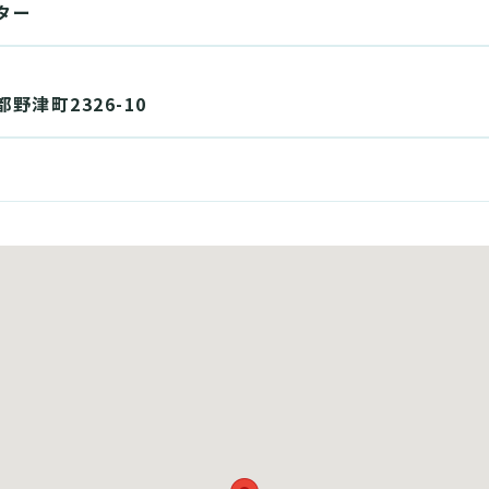
ター
野津町2326-10