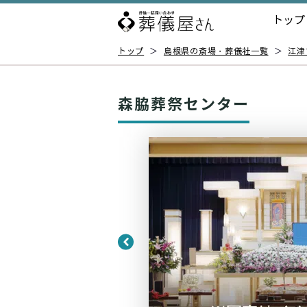
トップ
トップ
＞
島根県の斎場・葬儀社一覧
＞
江津
森脇葬祭センター