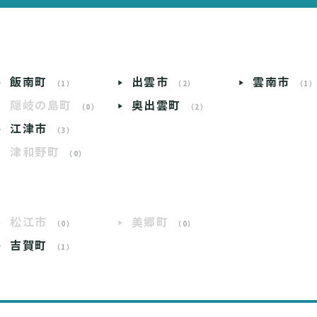
飯南町
出雲市
雲南市
（1）
（2）
（1
隠岐の島町
奥出雲町
（0）
（2）
江津市
（3）
津和野町
（0）
松江市
美郷町
（0）
（0）
吉賀町
（1）