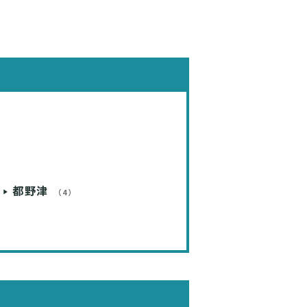
都野津
（4）