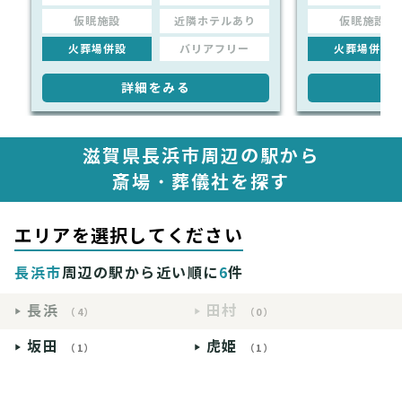
仮眠施設
近隣ホテルあり
仮眠施設
火葬場併設
バリアフリー
火葬場併設
詳細をみる
詳
滋賀県長浜市周辺の駅から
斎場・葬儀社を探す
エリアを選択してください
長浜市
周辺の駅から近い順に
6
件
長浜
田村
（4）
（0）
坂田
虎姫
（1）
（1）