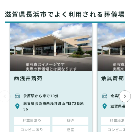
滋賀県長浜市でよく利用される葬儀場
西浅井斎苑
余呉斎苑
永原駅から車で10分
余呉駅から
滋賀県長浜市西浅井町山門572番地
滋賀県長浜市
96
駐車場あり
駅近
駐車場あり
コンビニあり
控室
コンビニあり