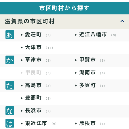
市区町村から探す
滋賀県の市区町村
愛荘町
近江八幡市
（3）
（9）
大津市
（18）
草津市
甲賀市
（7）
（8）
甲良町
湖南市
（0）
（6）
高島市
多賀町
（3）
（1）
豊郷町
（1）
長浜市
（9）
東近江市
彦根市
（9）
（6）