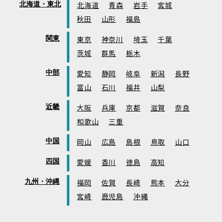
北海道・東北
北海道
青森
岩手
宮城
秋田
山形
福島
関東
東京
神奈川
埼玉
千葉
茨城
群馬
栃木
中部
愛知
静岡
岐阜
新潟
長野
富山
石川
福井
山梨
近畿
大阪
兵庫
京都
滋賀
奈良
和歌山
三重
中国
岡山
広島
島根
鳥取
山口
四国
愛媛
香川
徳島
高知
九州・沖縄
福岡
佐賀
長崎
熊本
大分
宮崎
鹿児島
沖縄