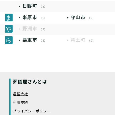
日野町
（2）
米原市
守山市
（1）
（5）
野洲市
（0）
栗東市
竜王町
（4）
（0）
葬儀屋さんとは
運営会社
利用規約
プライバシーポリシー