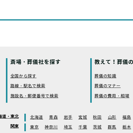
斎場・葬儀社を探す
教えて！葬儀の
全国から探す
葬儀の知識
路線・駅名で検索
葬儀のマナー
施設名・郵便番号で検索
葬儀の費用・相場
海道・東北
北海道
青森
岩手
宮城
秋田
山形
福島
関東
東京
神奈川
埼玉
千葉
茨城
群馬
栃木