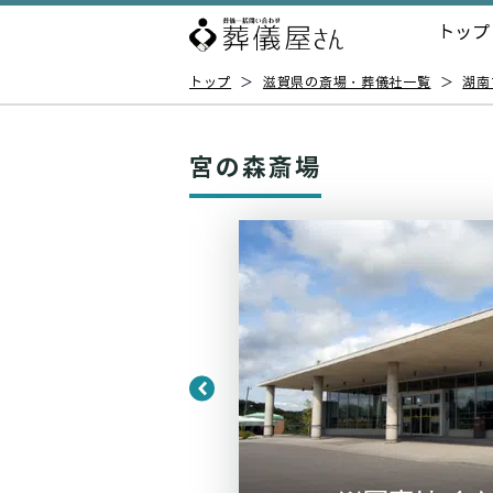
トップ
トップ
＞
滋賀県の斎場・葬儀社一覧
＞
湖南
宮の森斎場