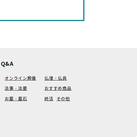
Q&A
オンライン葬儀
仏壇・仏具
法事・法要
おすすめ商品
お墓・墓石
終活
その他