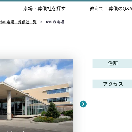
斎場・葬儀社を探す
教えて！
葬儀のQ&
市の斎場・葬儀社一覧
＞
宮の森斎場
住所
アクセス