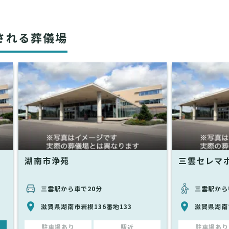
される葬儀場
湖南市浄苑
三雲セレマ
三雲駅から車で20分
三雲駅から
滋賀県湖南市岩根136番地133
滋賀県湖南市
駐車場あり
駅近
駐車場あり