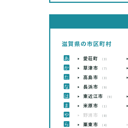
滋賀県の市区町村
愛荘町
（3）
草津市
（7）
高島市
（3）
長浜市
（9）
東近江市
（9）
米原市
（1）
野洲市
（0）
栗東市
（4）