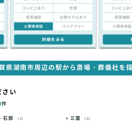
コンビニあり
控室
コンビニあ
仮眠施設
近隣ホテルあり
仮眠施設
火葬場併設
バリアフリー
火葬場併設
詳細をみる
賀県湖南市周辺の駅から
斎場・葬儀社を
ださい
8
件
石部
三雲
（2）
（3）