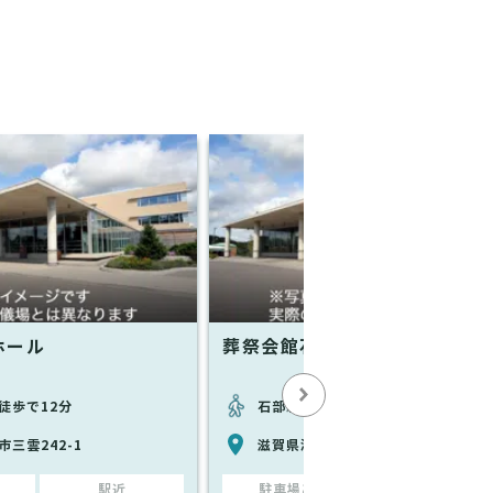
ホール
葬祭会館石部こなんホール
徒歩で12分
石部駅から徒歩で23分
三雲242-1
滋賀県湖南市石部口2丁目854-1
駅近
駐車場あり
駅近