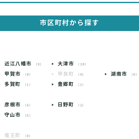
市区町村から探す
近江八幡市
大津市
（9）
（18）
甲賀市
甲良町
湖南市
（8）
（0）
（6
多賀町
豊郷町
（1）
（1）
彦根市
日野町
（6）
（2）
守山市
（5）
竜王町
（0）