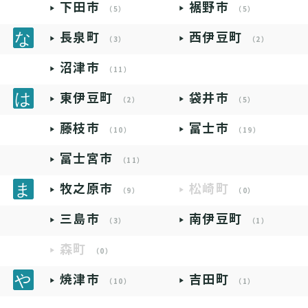
下田市
裾野市
（5）
（5）
長泉町
西伊豆町
（3）
（2）
沼津市
（11）
東伊豆町
袋井市
（2）
（5）
藤枝市
富士市
（10）
（19）
富士宮市
（11）
牧之原市
松崎町
（9）
（0）
三島市
南伊豆町
（3）
（1）
森町
（0）
焼津市
吉田町
（10）
（1）