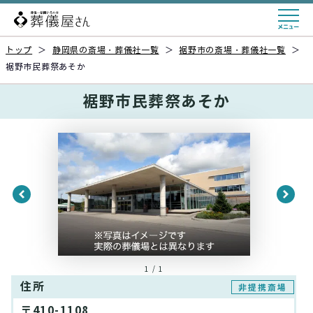
トップ
＞
静岡県の斎場・葬儀社一覧
＞
裾野市の斎場・葬儀社一覧
＞
裾野市民葬祭あそか
裾野市民葬祭あそか
1 / 1
住所
非提携斎場
〒410-1108