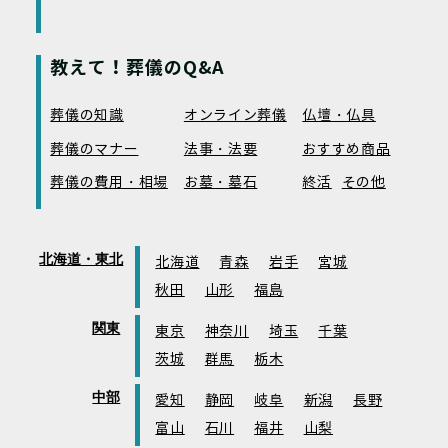
教えて！葬儀のQ&A
葬儀の知識
オンライン葬儀
仏壇・仏具
葬儀のマナー
法事・法要
おすすめ商品
葬儀の費用・相場
お墓・墓石
終活
その他
北海道・東北
北海道
青森
岩手
宮城
秋田
山形
福島
関東
東京
神奈川
埼玉
千葉
茨城
群馬
栃木
中部
愛知
静岡
岐阜
新潟
長野
富山
石川
福井
山梨