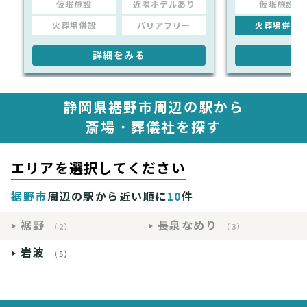
仮眠施設
近隣ホテルあり
仮眠施設
火葬場併設
バリアフリー
火葬場併設
詳細をみる
詳
静岡県裾野市周辺の駅から
斎場・葬儀社を探す
エリアを選択してください
裾野市
周辺の駅から近い順に
10
件
裾野
長泉なめり
（2）
（3）
岩波
（5）