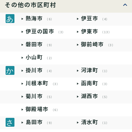
その他の市区町村
熱海市
伊豆市
（6）
（4）
伊豆の国市
伊東市
（3）
（13）
磐田市
御前崎市
（9）
（3）
小山町
（2）
掛川市
河津町
（4）
（1）
川根本町
函南町
（3）
（3）
菊川市
湖西市
（5）
（5）
御殿場市
（6）
島田市
清水町
（9）
（1）