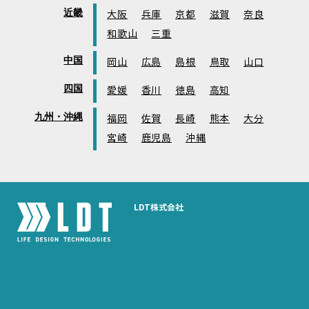
近畿
大阪
兵庫
京都
滋賀
奈良
和歌山
三重
中国
岡山
広島
島根
鳥取
山口
四国
愛媛
香川
徳島
高知
九州・沖縄
福岡
佐賀
長崎
熊本
大分
宮崎
鹿児島
沖縄
LDT株式会社