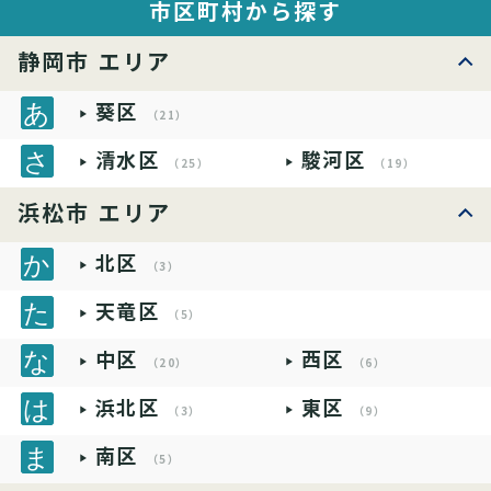
市区町村から探す
静岡市 エリア
葵区
（21）
清水区
駿河区
（25）
（19）
浜松市 エリア
北区
（3）
天竜区
（5）
中区
西区
（20）
（6）
浜北区
東区
（3）
（9）
南区
（5）