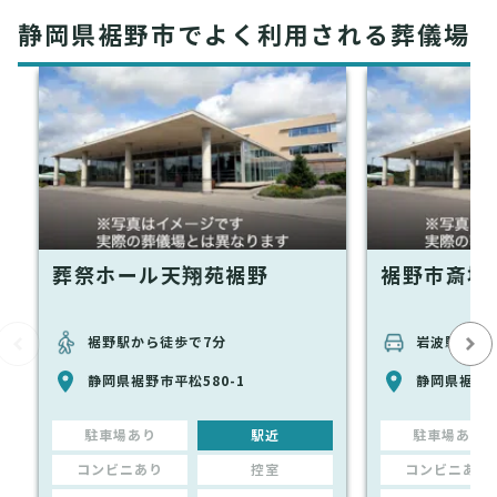
静岡県裾野市でよく利用される葬儀場
葬祭ホール天翔苑裾野
裾野市斎場
裾野駅から徒歩で7分
岩波駅から車
静岡県裾野市平松580-1
静岡県裾野市
駐車場あり
駅近
駐車場あり
コンビニあり
控室
コンビニあり