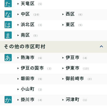
天竜区
（5）
中区
西区
（20）
（6）
浜北区
東区
（3）
（9）
南区
（5）
その他の市区町村
熱海市
伊豆市
（6）
（4）
伊豆の国市
伊東市
（3）
（13）
磐田市
御前崎市
（9）
（3）
小山町
（2）
掛川市
河津町
（4）
（1）