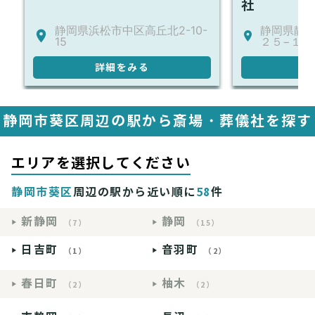
社
静岡県浜松市中区高丘北2-10-
静岡県静
15
２５−１
詳細をみる
詳
静岡市葵区周辺の駅から斎場・葬儀社を探す
エリアを選択してください
静岡市葵区
周辺の駅から近い順に
58
件
新静岡
静岡
（7）
（15）
日吉町
音羽町
（1）
（2）
春日町
柚木
（2）
（2）