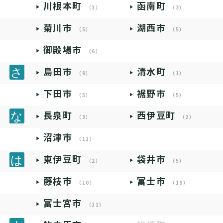
川根本町
函南町
（3）
（3）
菊川市
湖西市
（5）
（5）
御殿場市
（6）
島田市
清水町
（9）
（1）
下田市
裾野市
（5）
（5）
長泉町
西伊豆町
（3）
（2）
沼津市
（11）
東伊豆町
袋井市
（2）
（5）
藤枝市
富士市
（10）
（19）
富士宮市
（11）