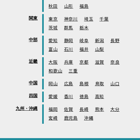
秋田
山形
福島
関東
東京
神奈川
埼玉
千葉
茨城
群馬
栃木
中部
愛知
静岡
岐阜
新潟
長野
富山
石川
福井
山梨
近畿
大阪
兵庫
京都
滋賀
奈良
和歌山
三重
中国
岡山
広島
島根
鳥取
山口
四国
愛媛
香川
徳島
高知
九州・沖縄
福岡
佐賀
長崎
熊本
大分
宮崎
鹿児島
沖縄