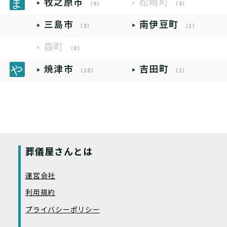
牧之原市
松崎町
（9）
（0）
三島市
南伊豆町
（3）
（1）
森町
（0）
焼津市
吉田町
（10）
（1）
葬儀屋さんとは
運営会社
利用規約
プライバシーポリシー