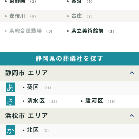
東静岡
長沼
（2）
（9）
安倍川
古庄
（9）
（7）
県総合運動場
県立美術館前
（0）
（2）
静岡県の葬儀社を探す
静岡市 エリア
葵区
（21）
清水区
駿河区
（25）
（19）
浜松市 エリア
北区
（3）