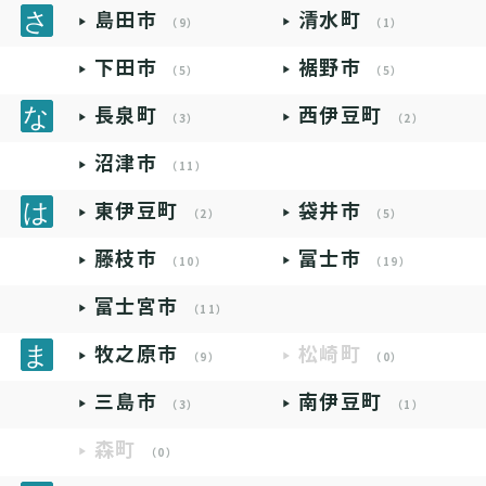
島田市
清水町
（9）
（1）
下田市
裾野市
（5）
（5）
長泉町
西伊豆町
（3）
（2）
沼津市
（11）
東伊豆町
袋井市
（2）
（5）
藤枝市
富士市
（10）
（19）
富士宮市
（11）
牧之原市
松崎町
（9）
（0）
三島市
南伊豆町
（3）
（1）
森町
（0）