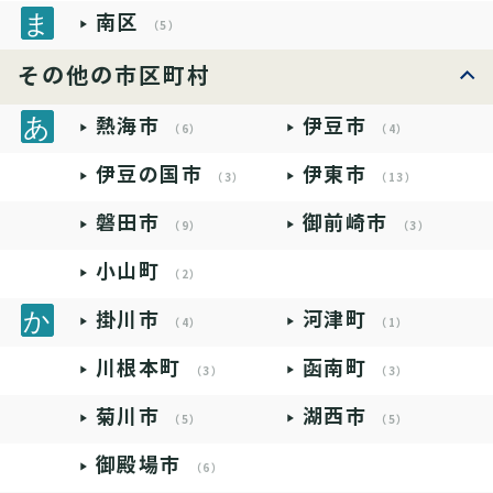
南区
（5）
その他の市区町村
熱海市
伊豆市
（6）
（4）
伊豆の国市
伊東市
（3）
（13）
磐田市
御前崎市
（9）
（3）
小山町
（2）
掛川市
河津町
（4）
（1）
川根本町
函南町
（3）
（3）
菊川市
湖西市
（5）
（5）
御殿場市
（6）