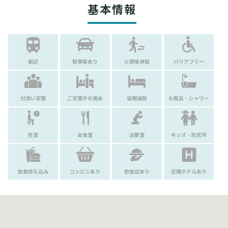
基本情報
駅近
駐車場あり
火葬場併設
バリアフリー
付添い安置
ご安置中の面会
仮眠施設
お風呂・シャワー
控室
会食室
法要室
キッズ・託児所
飲食持ち込み
コンビニあり
飲食店あり
近隣ホテルあり