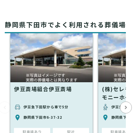
静岡県下田市でよく利用される葬儀場
伊豆斎場組合伊豆斎場
(株)セレ
モニーホー
伊豆急下田駅から車で5分
伊豆急下田
静岡県下田市6-37-32
静岡県下田市
駐車場あり
駅近
駐車場あり