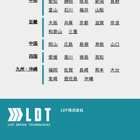
中部
愛知
静岡
岐阜
新潟
長野
富山
石川
福井
山梨
近畿
大阪
兵庫
京都
滋賀
奈良
和歌山
三重
中国
岡山
広島
島根
鳥取
山口
四国
愛媛
香川
徳島
高知
九州・沖縄
福岡
佐賀
長崎
熊本
大分
宮崎
鹿児島
沖縄
LDT株式会社