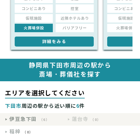
コンビニあり
控室
コンビニあり
仮眠施設
近隣ホテルあり
仮眠施設
火葬場併設
バリアフリー
火葬場併設
詳細をみる
詳
静岡県下田市周辺の駅から
斎場・葬儀社を探す
エリアを選択してください
下田市
周辺の駅から近い順に
6
件
伊豆急下田
蓮台寺
（6）
（0）
稲梓
（0）