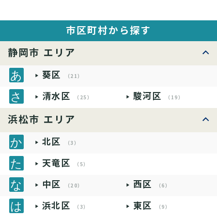
市区町村から探す
静岡市 エリア
葵区
（21）
清水区
駿河区
（25）
（19）
浜松市 エリア
北区
（3）
天竜区
（5）
中区
西区
（20）
（6）
浜北区
東区
（3）
（9）