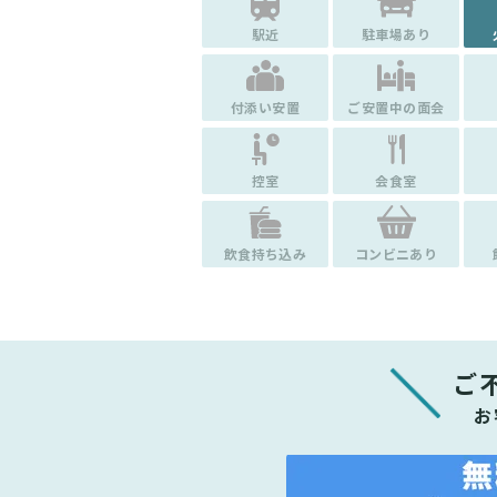
駅近
駐車場あり
付添い安置
ご安置中の面会
控室
会食室
飲食持ち込み
コンビニあり
ご
お