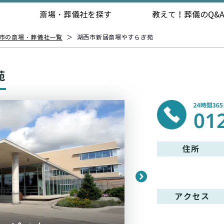
斎場・葬儀社を探す
教えて！
葬儀のQ&
市の斎場・葬儀社一覧
＞
湖西市新居斎場やすらぎ苑
苑
住所
アクセス