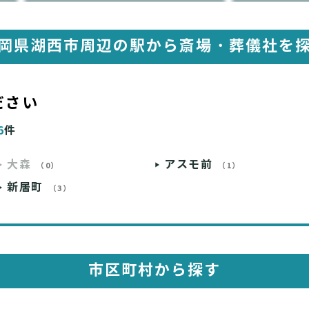
岡県湖西市周辺の駅から
斎場・葬儀社を
ださい
6
件
大森
アスモ前
（0）
（1）
新居町
（3）
市区町村から探す