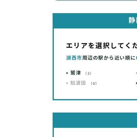
静
エリアを選択してく
湖西市
周辺の駅から近い順に
鷲津
（2）
知波田
（0）