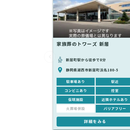
家族葬のトワーズ 新居
新居町駅から徒歩で8分
静岡県湖西市新居町浜名180-5
駐車場あり
駅近
コンビニあり
控室
仮眠施設
近隣ホテルあり
火葬場併設
バリアフリー
詳細をみる