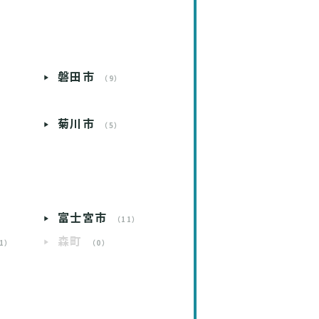
磐田市
）
（9）
菊川市
）
（5）
）
富士宮市
）
（11）
森町
1）
（0）