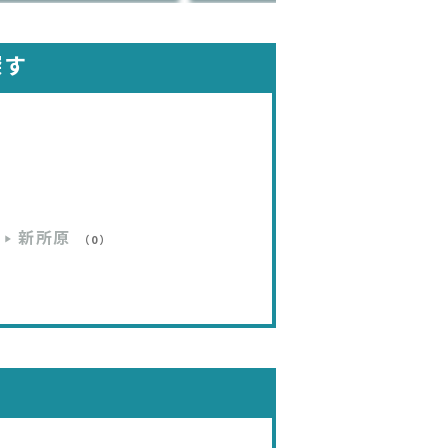
探す
新所原
（0）