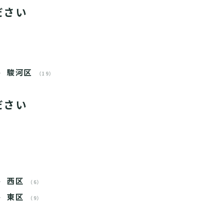
ださい
駿河区
（19）
ださい
西区
（6）
東区
（9）