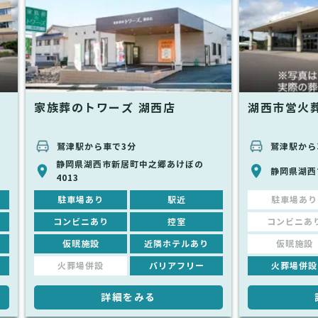
家族葬のトワーズ 湖西店
湖西市営火
鷲津駅から車で3分
鷲津駅から
静岡県湖西市新居町中之郷あけぼの
静岡県湖西
4013
駐車場あり
駅近
駐車場あり
コンビニあり
控室
コンビニあ
仮眠施設
近隣ホテルあり
仮眠施設
火葬場併設
バリアフリー
火葬場併設
詳細をみる