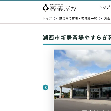
トップ
トップ
＞
静岡県の斎場・葬儀社一覧
＞
湖西
湖西市新居斎場やすらぎ