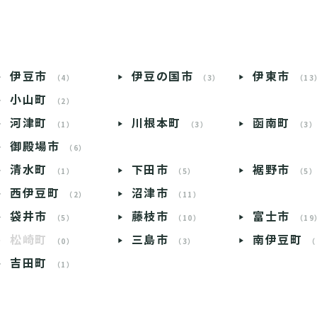
伊豆市
伊豆の国市
伊東市
（4）
（3）
（13
小山町
（2）
河津町
川根本町
函南町
（1）
（3）
（3
御殿場市
（6）
清水町
下田市
裾野市
（1）
（5）
（5
西伊豆町
沼津市
（2）
（11）
袋井市
藤枝市
富士市
（5）
（10）
（19
松崎町
三島市
南伊豆町
（0）
（3）
（
吉田町
（1）