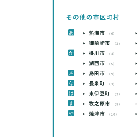
その他の市区町村
熱海市
（6）
御前崎市
（3）
掛川市
（4）
湖西市
（5）
島田市
（9）
長泉町
（3）
東伊豆町
（2）
牧之原市
（9）
焼津市
（10）