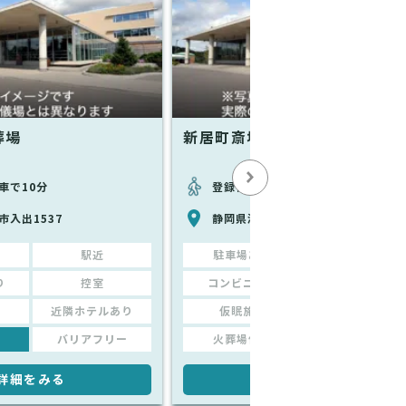
葬場
新居町斎場やすらぎ苑
車で10分
登録情報なし
市入出1537
静岡県湖西市新居町中之郷１１３８
駅近
駐車場あり
駅近
り
控室
コンビニあり
控室
近隣ホテルあり
仮眠施設
近隣ホテルあり
バリアフリー
火葬場併設
バリアフリー
詳細をみる
詳細をみる