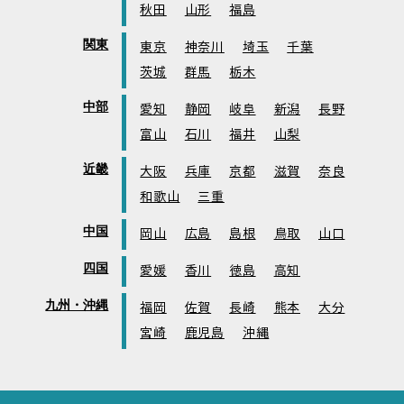
秋田
山形
福島
関東
東京
神奈川
埼玉
千葉
茨城
群馬
栃木
中部
愛知
静岡
岐阜
新潟
長野
富山
石川
福井
山梨
近畿
大阪
兵庫
京都
滋賀
奈良
和歌山
三重
中国
岡山
広島
島根
鳥取
山口
四国
愛媛
香川
徳島
高知
九州・沖縄
福岡
佐賀
長崎
熊本
大分
宮崎
鹿児島
沖縄