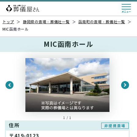
トップ
＞
静岡県の斎場・葬儀社一覧
＞
函南町の斎場・葬儀社一覧
＞
MIC函南ホール
MIC函南ホール
1 / 1
住所
非提携斎場
〒419-0123