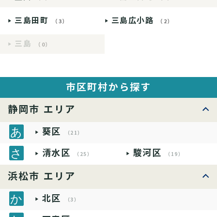
三島田町
三島広小路
（3）
（2）
三島
（0）
市区町村から探す
静岡市 エリア
葵区
（21）
清水区
駿河区
（25）
（19）
浜松市 エリア
北区
（3）