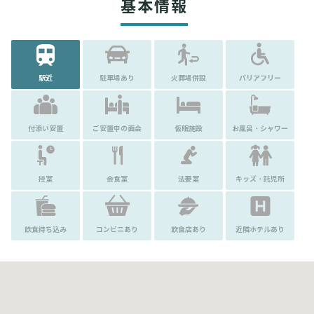
基本情報
駅近
駐車場あり
火葬場併設
バリアフリー
付添い安置
ご安置中の面会
仮眠施設
お風呂・シャワー
控室
会食室
法要室
キッズ・託児所
飲食持ち込み
コンビニあり
飲食店あり
近隣ホテルあり