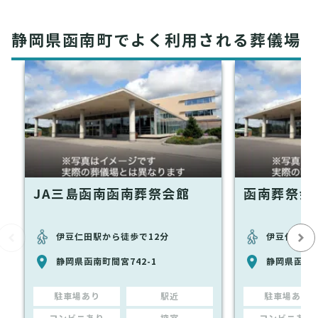
静岡県函南町でよく利用される葬儀場
JA三島函南函南葬祭会館
函南葬祭会
伊豆仁田駅から徒歩で12分
伊豆仁田駅
静岡県函南町間宮742-1
静岡県函南町
駐車場あり
駅近
駐車場あり