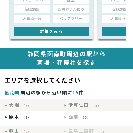
コンビニあり
控室
コンビニあり
仮眠施設
近隣ホテルあり
仮眠施設
火葬場併設
バリアフリー
火葬場併設
詳細をみる
詳
静岡県函南町周辺の駅から
斎場・葬儀社を探す
エリアを選択してください
函南町
周辺の駅から近い順に
15
件
大場
伊豆仁田
（3）
（4）
原木
函南
（1）
（0）
韮山
三島二日町
（2）
（0）