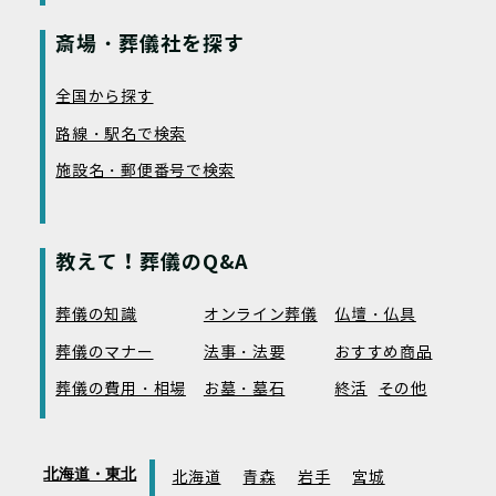
斎場・葬儀社を探す
全国から探す
路線・駅名で検索
施設名・郵便番号で検索
教えて！葬儀のQ&A
葬儀の知識
オンライン葬儀
仏壇・仏具
葬儀のマナー
法事・法要
おすすめ商品
葬儀の費用・相場
お墓・墓石
終活
その他
北海道・東北
北海道
青森
岩手
宮城