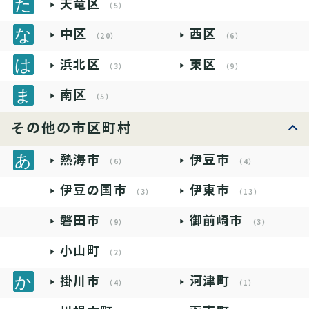
天竜区
（5）
中区
西区
（20）
（6）
浜北区
東区
（3）
（9）
南区
（5）
その他の市区町村
熱海市
伊豆市
（6）
（4）
伊豆の国市
伊東市
（3）
（13）
磐田市
御前崎市
（9）
（3）
小山町
（2）
掛川市
河津町
（4）
（1）