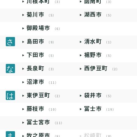
川根本町
函南町
（3）
（3）
菊川市
湖西市
（5）
（5）
御殿場市
（6）
島田市
清水町
（9）
（1）
下田市
裾野市
（5）
（5）
長泉町
西伊豆町
（3）
（2）
沼津市
（11）
東伊豆町
袋井市
（2）
（5）
藤枝市
富士市
（10）
（19）
富士宮市
（11）
牧之原市
松崎町
（9）
（0）