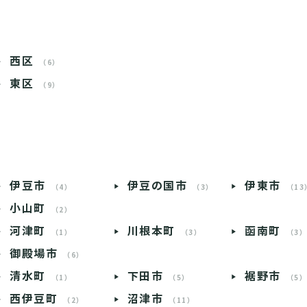
西区
（6）
東区
（9）
伊豆市
伊豆の国市
伊東市
（4）
（3）
（13
小山町
（2）
河津町
川根本町
函南町
（1）
（3）
（3
御殿場市
（6）
清水町
下田市
裾野市
（1）
（5）
（5
西伊豆町
沼津市
（2）
（11）