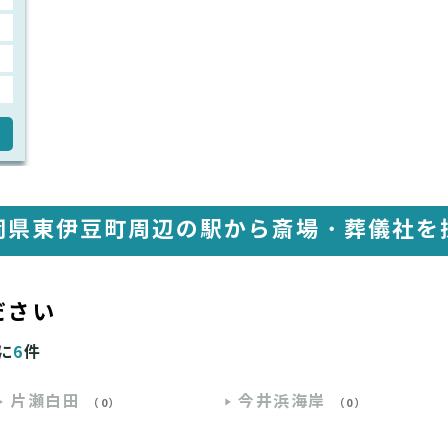
岡県東伊豆町周辺の駅から
斎場・葬儀社を
ださい
に
6
件
片瀬白田
今井浜海岸
（0）
（0）