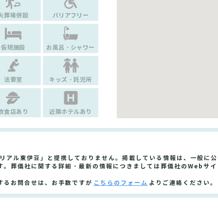
火葬場併設
バリアフリー
仮眠施設
お風呂・シャワー
法要室
キッズ・託児所
飲食店あり
近隣ホテルあり
モリアル東伊豆」と提携しておりません。掲載している情報は、一般に
す。葬儀社に関する詳細・最新の情報につきましては葬儀社のWebサ
するお問合せは、お手数ですが
こちらのフォーム
よりご連絡ください。