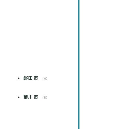
磐田市
）
（9）
菊川市
）
（5）
）