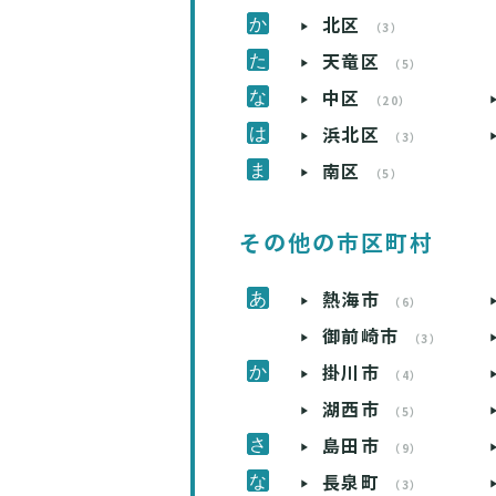
北区
（3）
天竜区
（5）
中区
（20）
浜北区
（3）
南区
（5）
その他の市区町村
熱海市
（6）
御前崎市
（3）
掛川市
（4）
湖西市
（5）
島田市
（9）
長泉町
（3）