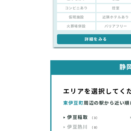
コンビニあり
控室
仮眠施設
近隣ホテルあり
火葬場併設
バリアフリー
詳細をみる
静
エリアを選択してく
東伊豆町
周辺の駅から近い順
伊豆稲取
（3）
伊豆熱川
（0）