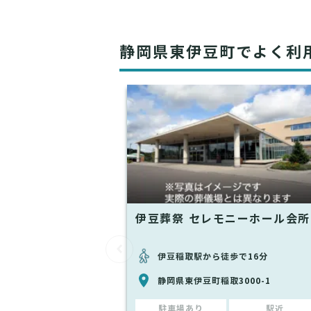
静岡県東伊豆町でよく利
伊豆葬祭 セレモニーホール会所
伊豆稲取駅から徒歩で16分
静岡県東伊豆町稲取3000-1
駐車場あり
駅近