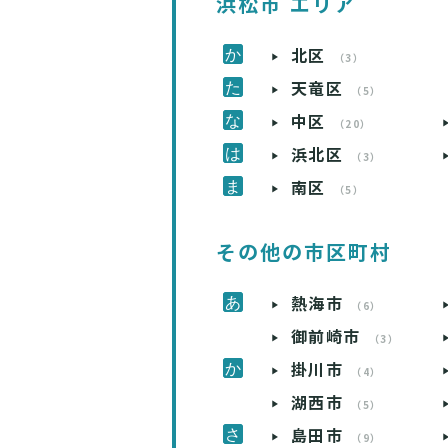
浜松市 エリア
北区
（3）
天竜区
（5）
中区
（20）
浜北区
（3）
南区
（5）
その他の市区町村
熱海市
（6）
御前崎市
（3）
掛川市
（4）
湖西市
（5）
島田市
（9）