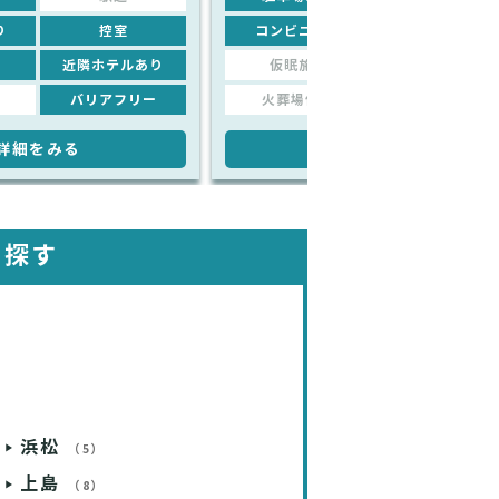
り
控室
コンビニあり
控室
近隣ホテルあり
仮眠施設
近隣ホテルあり
バリアフリー
火葬場併設
バリアフリー
詳細をみる
詳細をみる
を探す
浜松
（5）
上島
（8）