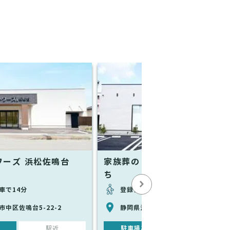
ワーズ 浜松佐鳴台
家族葬のトワーズ 浜松あずき
ち
車で14分
登録情報なし
中区佐鳴台5-22-2
静岡県浜松市中区小豆餅1-9-4
駅近
駐車場あり
駅近