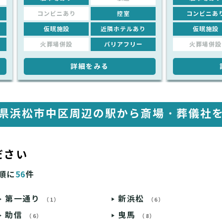
コンビニあり
控室
コンビニあ
仮眠施設
近隣ホテルあり
仮眠施設
火葬場併設
バリアフリー
火葬場併設
詳細をみる
県浜松市中区周辺の駅から
斎場・葬儀社
ださい
順に
56
件
第一通り
新浜松
（1）
（6）
助信
曳馬
（6）
（8）