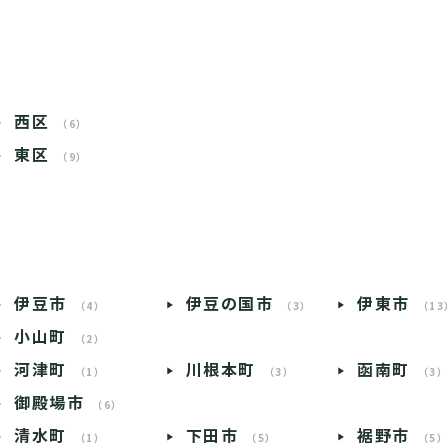
西区
（6）
東区
（9）
伊豆市
伊豆の国市
伊東市
（4）
（3）
（13
小山町
（2）
河津町
川根本町
函南町
（1）
（3）
（3
御殿場市
（6）
清水町
下田市
裾野市
（1）
（5）
（5