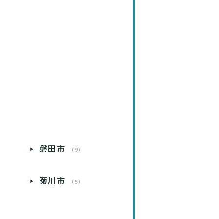
磐田市
）
（9）
菊川市
）
（5）
）