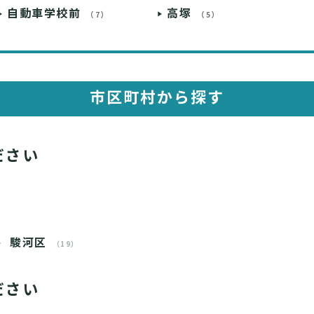
自動車学校前
高塚
（7）
（5）
市区町村から探す
ださい
駿河区
（19）
ださい