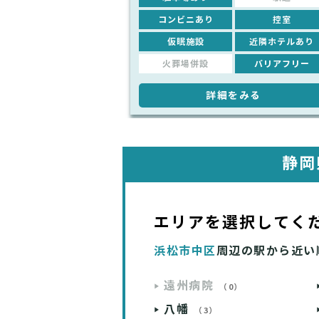
コンビニあり
控室
仮眠施設
近隣ホテルあり
火葬場併設
バリアフリー
詳細をみる
静岡
エリアを選択してく
浜松市中区
周辺の駅から近い
遠州病院
（0）
八幡
（3）