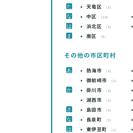
天竜区
（5）
中区
（20）
浜北区
（3）
南区
（5）
その他の市区町村
熱海市
（6）
御前崎市
（3）
掛川市
（4）
湖西市
（5）
島田市
（9）
長泉町
（3）
東伊豆町
（2）