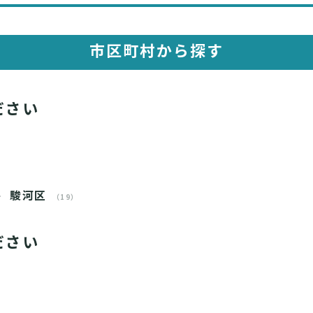
市区町村から探す
ださい
駿河区
（19）
ださい