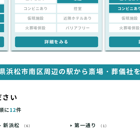
コンビニあり
控室
コンビニあ
仮眠施設
近隣ホテルあり
仮眠施設
火葬場併設
バリアフリー
火葬場併設
詳細をみる
県浜松市南区周辺の駅から
斎場・葬儀社
ださい
順に
12
件
新浜松
第一通り
（6）
（1）