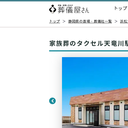
トップ
トップ
＞
静岡県の斎場・葬儀社一覧
＞
浜松
家族葬のタクセル天竜川