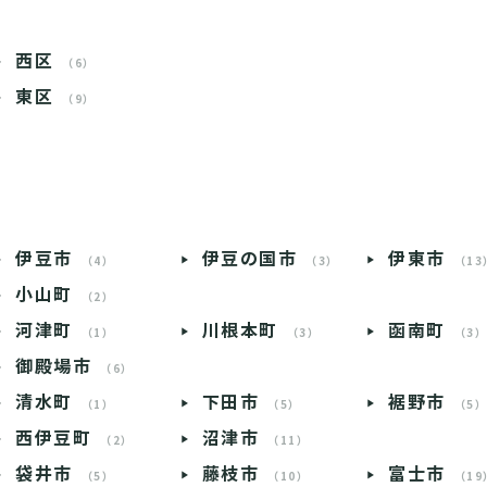
西区
（6）
東区
（9）
伊豆市
伊豆の国市
伊東市
（4）
（3）
（13
小山町
（2）
河津町
川根本町
函南町
（1）
（3）
（3
御殿場市
（6）
清水町
下田市
裾野市
（1）
（5）
（5
西伊豆町
沼津市
（2）
（11）
袋井市
藤枝市
富士市
（5）
（10）
（19