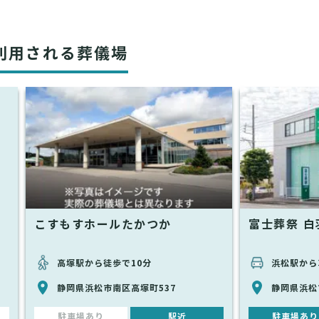
利用される葬儀場
こすもすホールたかつか
富士葬祭 白
高塚駅から徒歩で10分
浜松駅から
静岡県浜松市南区高塚町537
静岡県浜松
駐車場あり
駅近
駐車場あり