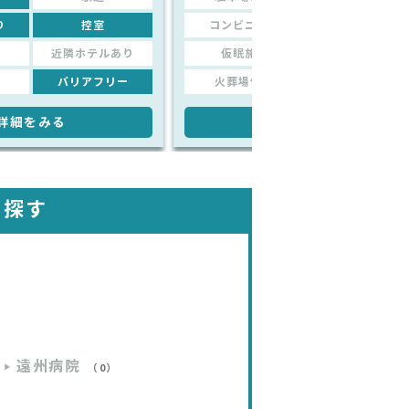
り
控室
コンビニあり
控室
近隣ホテルあり
仮眠施設
近隣ホテルあり
バリアフリー
火葬場併設
バリアフリー
詳細をみる
詳細をみる
を探す
遠州病院
（0）