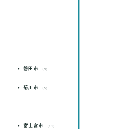
磐田市
）
（9）
菊川市
）
（5）
）
富士宮市
）
（11）