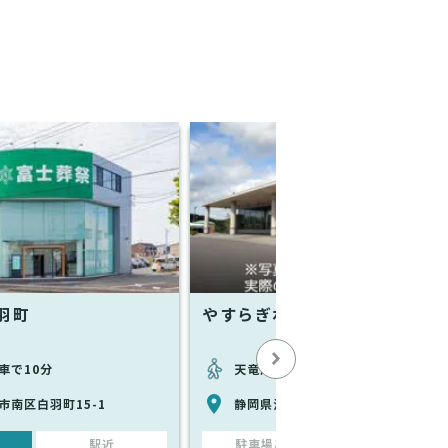
羽町
やすらぎホール芳川
車で10分
天竜川駅から徒歩で58分
市南区白羽町15-1
静岡県浜松市南区下江町320-1
駅近
駐車場あり
駅近