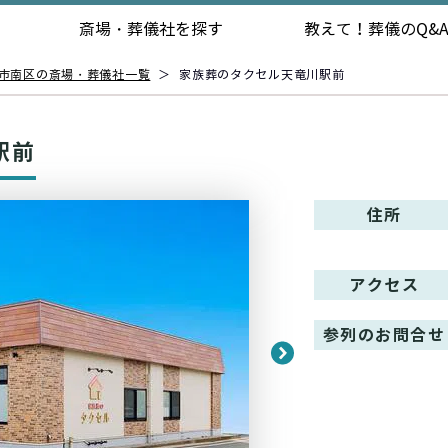
斎場・葬儀社を探す
教えて！
葬儀のQ&
市南区の斎場・葬儀社一覧
＞
家族葬のタクセル天竜川駅前
駅前
住所
アクセス
参列のお問合せ