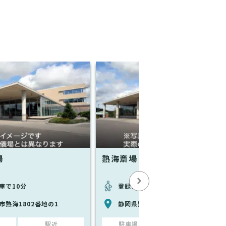
場
熱海斎場
車で10分
登録情報なし
市熱海1802番地の1
静岡県熱海市熱海1802番地の1
駅近
駐車場あり
駅近