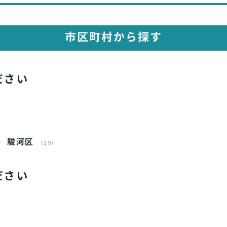
市区町村から探す
ださい
駿河区
（19）
ださい