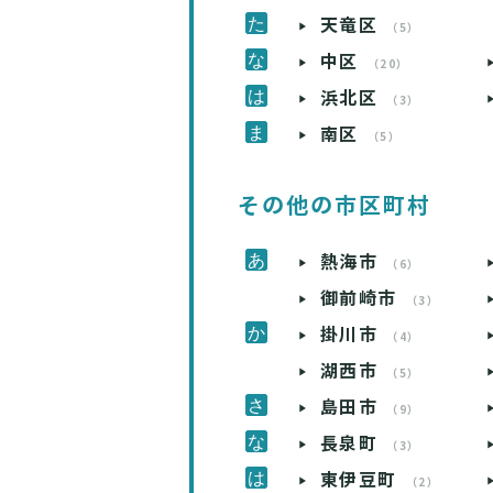
天竜区
（5）
中区
（20）
浜北区
（3）
南区
（5）
その他の市区町村
熱海市
（6）
御前崎市
（3）
掛川市
（4）
湖西市
（5）
島田市
（9）
長泉町
（3）
東伊豆町
（2）