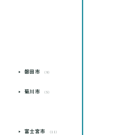
磐田市
）
（9）
菊川市
）
（5）
）
富士宮市
）
（11）