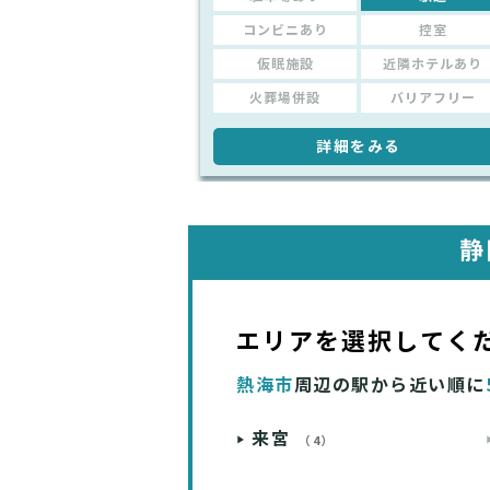
コンビニあり
控室
仮眠施設
近隣ホテルあり
火葬場併設
バリアフリー
詳細をみる
静
エリアを選択してく
熱海市
周辺の駅から近い順に
来宮
（4）