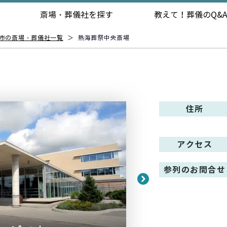
斎場・葬儀社を探す
教えて！
葬儀のQ&
市の斎場・葬儀社一覧
＞
熱海葬祭中央斎場
住所
アクセス
参列のお問合せ