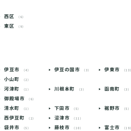
西区
（6）
東区
（9）
伊豆市
伊豆の国市
伊東市
（4）
（3）
（13
小山町
（2）
河津町
川根本町
函南町
（1）
（3）
（3
御殿場市
（6）
清水町
下田市
裾野市
（1）
（5）
（5
西伊豆町
沼津市
（2）
（11）
袋井市
藤枝市
富士市
（5）
（10）
（19