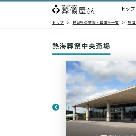
トップ
トップ
＞
静岡県の斎場・葬儀社一覧
＞
熱海
熱海葬祭中央斎場