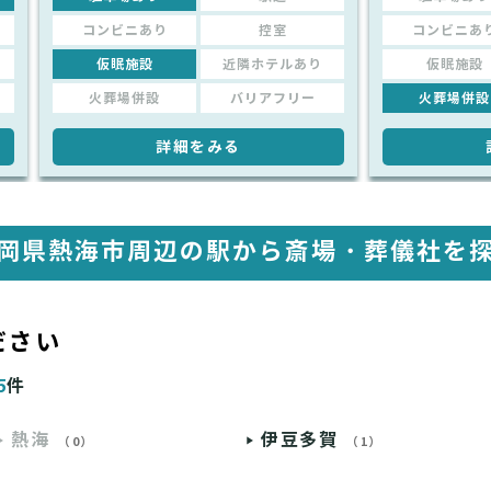
コンビニあり
控室
コンビニあ
仮眠施設
近隣ホテルあり
仮眠施設
火葬場併設
バリアフリー
火葬場併設
詳細をみる
岡県熱海市周辺の駅から
斎場・葬儀社を
ださい
5
件
熱海
伊豆多賀
（0）
（1）