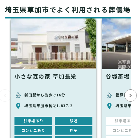
埼玉県草加市でよく利用される葬儀場
小さな森の家 草加長栄
谷塚斎場
新田駅から徒歩で16分
登録情報な
埼玉県草加市長栄1-837-2
埼玉県草加市
駐車場あり
駅近
駐車場あり
コンビニあり
控室
コンビニあり