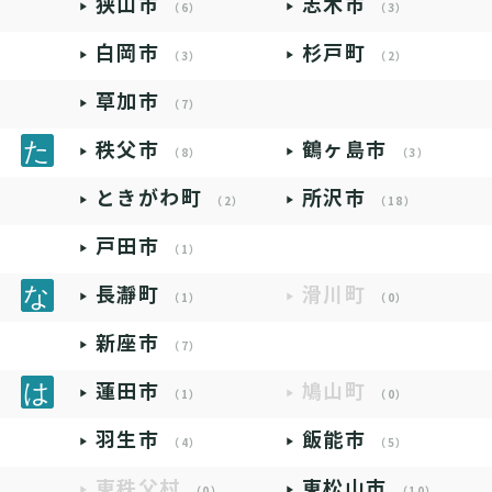
狭山市
志木市
（6）
（3）
白岡市
杉戸町
（3）
（2）
草加市
（7）
秩父市
鶴ヶ島市
（8）
（3）
ときがわ町
所沢市
（2）
（18）
戸田市
（1）
長瀞町
滑川町
（1）
（0）
新座市
（7）
蓮田市
鳩山町
（1）
（0）
羽生市
飯能市
（4）
（5）
東秩父村
東松山市
（0）
（10）