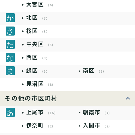
大宮区
（6）
北区
（3）
桜区
（3）
中央区
（5）
西区
（3）
緑区
南区
（5）
（6）
見沼区
（8）
その他の市区町村
上尾市
朝霞市
（16）
（4）
伊奈町
入間市
（2）
（9）