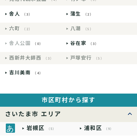
舎人
蒲生
（3）
（2）
六町
八潮
（2）
（5）
舎人公園
谷在家
（0）
（3）
西新井大師西
戸塚安行
（3）
（5）
吉川美南
（4）
市区町村から探す
さいたま市 エリア
岩槻区
浦和区
（5）
（9）