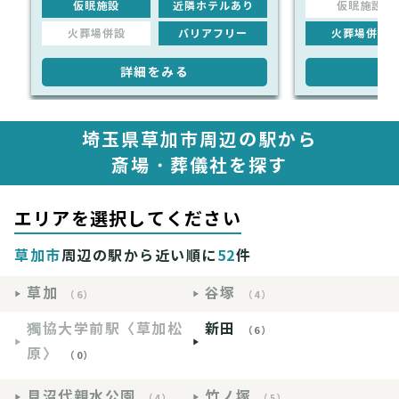
仮眠施設
近隣ホテルあり
仮眠施設
火葬場併設
バリアフリー
火葬場併設
詳細をみる
詳
埼玉県草加市周辺の駅から
斎場・葬儀社を探す
エリアを選択してください
草加市
周辺の駅から近い順に
52
件
草加
谷塚
（6）
（4）
獨協大学前駅〈草加松
新田
（6）
原〉
（0）
見沼代親水公園
竹ノ塚
（4）
（5）