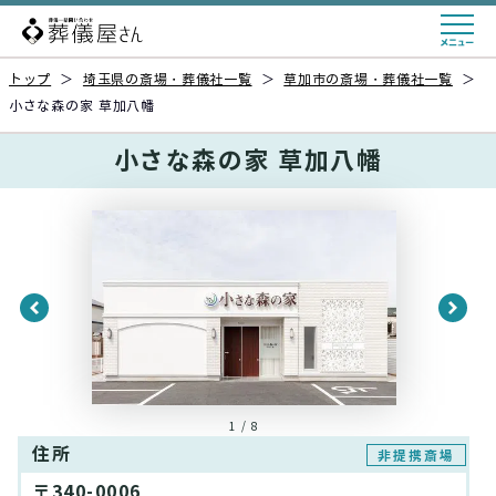
トップ
＞
埼玉県の斎場・葬儀社一覧
＞
草加市の斎場・葬儀社一覧
＞
小さな森の家 草加八幡
小さな森の家 草加八幡
1 / 8
住所
非提携斎場
〒340-0006