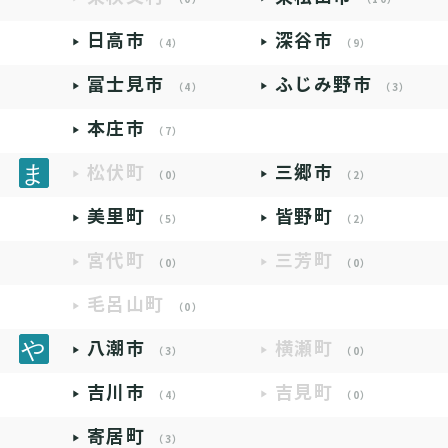
日高市
深谷市
（4）
（9）
富士見市
ふじみ野市
（4）
（3）
本庄市
（7）
松伏町
三郷市
（0）
（2）
美里町
皆野町
（5）
（2）
宮代町
三芳町
（0）
（0）
毛呂山町
（0）
八潮市
横瀬町
（3）
（0）
吉川市
吉見町
（4）
（0）
寄居町
（3）