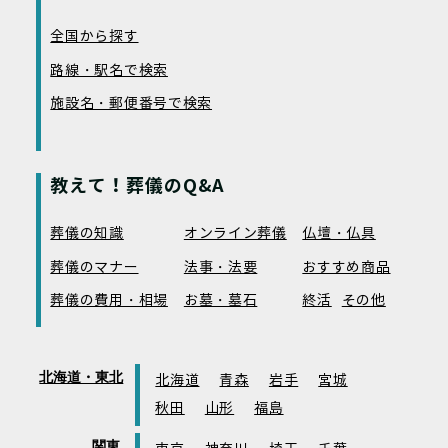
全国から探す
路線・駅名で検索
施設名・郵便番号で検索
教えて！葬儀のQ&A
葬儀の知識
オンライン葬儀
仏壇・仏具
葬儀のマナー
法事・法要
おすすめ商品
葬儀の費用・相場
お墓・墓石
終活
その他
北海道・東北
北海道
青森
岩手
宮城
秋田
山形
福島
関東