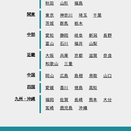
秋田
山形
福島
関東
東京
神奈川
埼玉
千葉
茨城
群馬
栃木
中部
愛知
静岡
岐阜
新潟
長野
富山
石川
福井
山梨
近畿
大阪
兵庫
京都
滋賀
奈良
和歌山
三重
中国
岡山
広島
島根
鳥取
山口
四国
愛媛
香川
徳島
高知
九州・沖縄
福岡
佐賀
長崎
熊本
大分
宮崎
鹿児島
沖縄