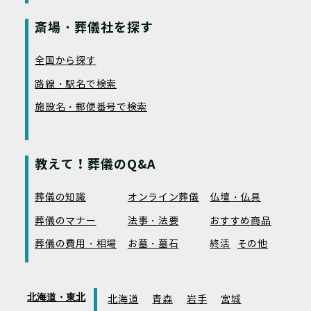
斎場・葬儀社を探す
全国から探す
路線・駅名で検索
施設名・郵便番号で検索
教えて！葬儀のQ&A
葬儀の知識
オンライン葬儀
仏壇・仏具
葬儀のマナー
法事・法要
おすすめ商品
葬儀の費用・相場
お墓・墓石
終活
その他
北海道・東北
北海道
青森
岩手
宮城