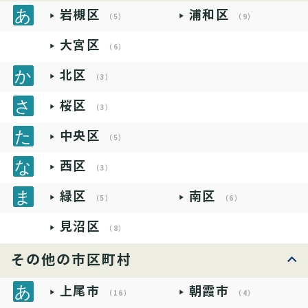
岩槻区
浦和区
（5）
（9）
大宮区
（6）
北区
（3）
桜区
（3）
中央区
（5）
西区
（3）
緑区
南区
（5）
（6）
見沼区
（8）
その他の市区町村
上尾市
朝霞市
（16）
（4）