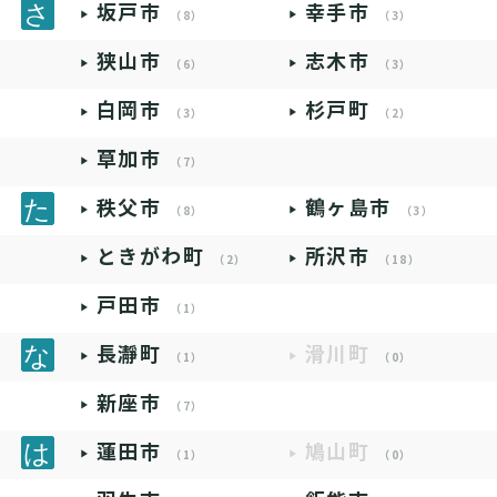
坂戸市
幸手市
（8）
（3）
狭山市
志木市
（6）
（3）
白岡市
杉戸町
（3）
（2）
草加市
（7）
秩父市
鶴ヶ島市
（8）
（3）
ときがわ町
所沢市
（2）
（18）
戸田市
（1）
長瀞町
滑川町
（1）
（0）
新座市
（7）
蓮田市
鳩山町
（1）
（0）