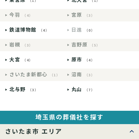
東宮原
北大宮
（1）
（1）
今羽
宮原
（4）
（3）
鉄道博物館
日進
（4）
（0）
岩槻
吉野原
（3）
（5）
大宮
原市
（4）
（4）
さいたま新都心
沼南
（1）
（3）
北与野
丸山
（3）
（7）
埼玉県の葬儀社を探す
さいたま市 エリア