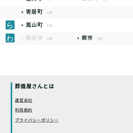
寄居町
（3）
嵐山町
（1）
和光市
蕨市
（0）
（1）
葬儀屋さんとは
運営会社
利用規約
プライバシーポリシー