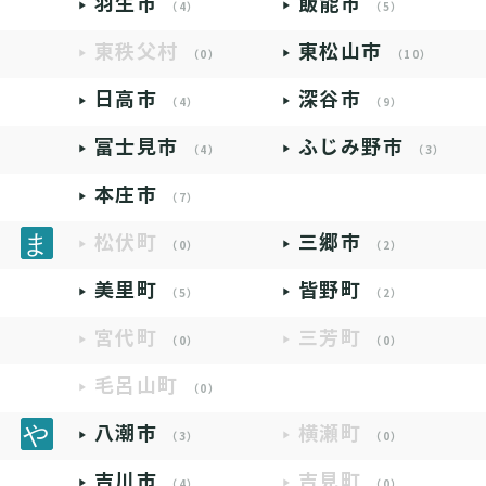
羽生市
飯能市
（4）
（5）
東秩父村
東松山市
（0）
（10）
日高市
深谷市
（4）
（9）
富士見市
ふじみ野市
（4）
（3）
本庄市
（7）
松伏町
三郷市
（0）
（2）
美里町
皆野町
（5）
（2）
宮代町
三芳町
（0）
（0）
毛呂山町
（0）
八潮市
横瀬町
（3）
（0）
吉川市
吉見町
（4）
（0）