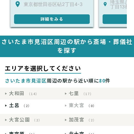
埼玉県さい
東京都世田谷区砧2丁目4-3
丁目13番地
詳細をみる
詳
さいたま市見沼区周辺の駅から斎場・葬儀社
を探す
エリアを選択してください
さいたま市見沼区
周辺の駅から近い順に
80
件
大和田
七里
（14）
（17）
土呂
東大宮
（2）
（0）
大宮公園
加茂宮
（2）
（2）