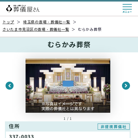
トップ
＞
埼玉県の斎場・葬儀社一覧
＞
さいたま市見沼区の斎場・葬儀社一覧
＞
むらかみ葬祭
むらかみ葬祭
1 / 1
住所
非提携葬儀社
337-0033