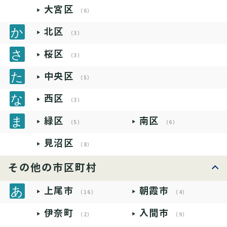
大宮区
（6）
北区
（3）
桜区
（3）
中央区
（5）
西区
（3）
緑区
南区
（5）
（6）
見沼区
（8）
その他の市区町村
上尾市
朝霞市
（16）
（4）
伊奈町
入間市
（2）
（9）