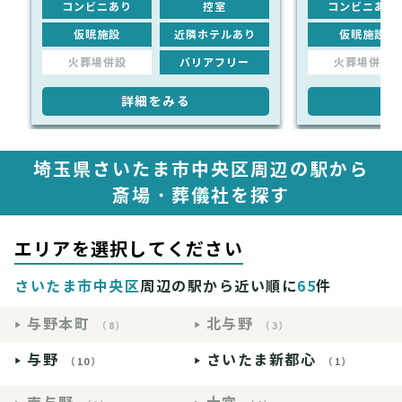
コンビニあり
控室
コンビニあり
仮眠施設
近隣ホテルあり
仮眠施設
火葬場併設
バリアフリー
火葬場併設
詳細をみる
詳
埼玉県さいたま市中央区周辺の駅から
斎場・葬儀社を探す
エリアを選択してください
さいたま市中央区
周辺の駅から近い順に
65
件
与野本町
北与野
（8）
（3）
与野
さいたま新都心
（10）
（1）