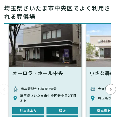
埼玉県さいたま市中央区でよく利用さ
れる葬儀場
オーロラ・ホール中央
小さな森の
南与野駅から徒歩で8分
大宮駅から
埼玉県さいたま市中央区新中里2丁目
埼玉県さいた
2-9
駐車場あり
駅近
駐車場あり