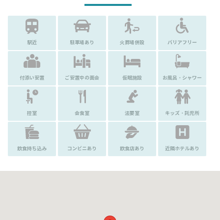
駅近
駐車場あり
火葬場併設
バリアフリー
付添い安置
ご安置中の面会
仮眠施設
お風呂・シャワー
控室
会食室
法要室
キッズ・託児所
飲食持ち込み
コンビニあり
飲食店あり
近隣ホテルあり