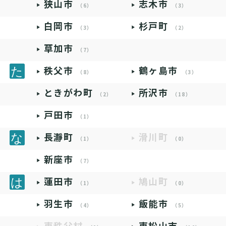
狭山市
志木市
（6）
（3）
白岡市
杉戸町
（3）
（2）
草加市
（7）
秩父市
鶴ヶ島市
（8）
（3）
ときがわ町
所沢市
（2）
（18）
戸田市
（1）
長瀞町
滑川町
（1）
（0）
新座市
（7）
蓮田市
鳩山町
（1）
（0）
羽生市
飯能市
（4）
（5）