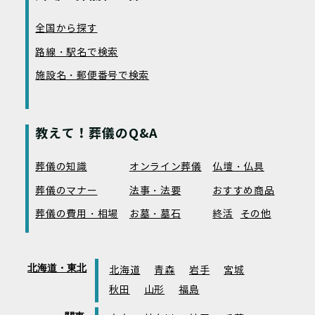
全国から探す
路線・駅名で検索
施設名・郵便番号で検索
教えて！葬儀のQ&A
葬儀の知識
オンライン葬儀
仏壇・仏具
葬儀のマナー
法事・法要
おすすめ商品
葬儀の費用・相場
お墓・墓石
終活
その他
北海道・東北
北海道
青森
岩手
宮城
秋田
山形
福島