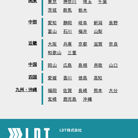
関東
東京
神奈川
埼玉
千葉
茨城
群馬
栃木
中部
愛知
静岡
岐阜
新潟
長野
富山
石川
福井
山梨
近畿
大阪
兵庫
京都
滋賀
奈良
和歌山
三重
中国
岡山
広島
島根
鳥取
山口
四国
愛媛
香川
徳島
高知
九州・沖縄
福岡
佐賀
長崎
熊本
大分
宮崎
鹿児島
沖縄
LDT株式会社