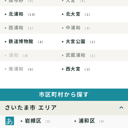
南与野
大宮
（9）
（4）
北浦和
北大宮
（10）
（1）
西浦和
中浦和
（2）
（8）
鉄道博物館
大宮公園
（4）
（2）
浦和
武蔵浦和
（0）
（1）
南浦和
西大宮
（0）
（2）
市区町村から探す
さいたま市 エリア
岩槻区
浦和区
（5）
（9）