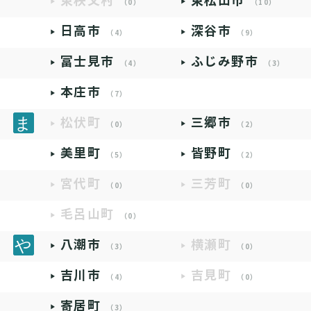
東秩父村
東松山市
（0）
（10）
日高市
深谷市
（4）
（9）
富士見市
ふじみ野市
（4）
（3）
本庄市
（7）
松伏町
三郷市
（0）
（2）
美里町
皆野町
（5）
（2）
宮代町
三芳町
（0）
（0）
毛呂山町
（0）
八潮市
横瀬町
（3）
（0）
吉川市
吉見町
（4）
（0）
寄居町
（3）