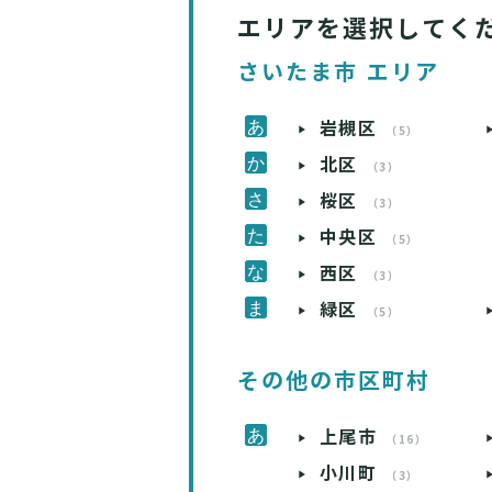
エリアを選択してく
さいたま市 エリア
岩槻区
（5）
北区
（3）
桜区
（3）
中央区
（5）
西区
（3）
緑区
（5）
その他の市区町村
上尾市
（16）
小川町
（3）