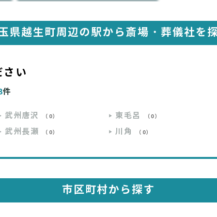
玉県越生町周辺の駅から
斎場・葬儀社を
ださい
3
件
武州唐沢
東毛呂
（0）
（0）
武州長瀬
川角
（0）
（0）
市区町村から探す