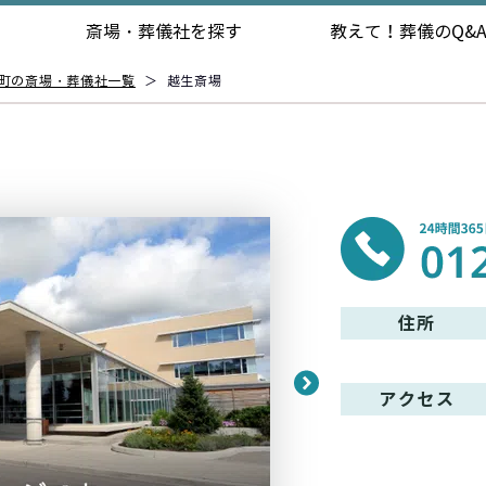
斎場・葬儀社を探す
教えて！
葬儀のQ&
町の斎場・葬儀社一覧
＞
越生斎場
住所
アクセス