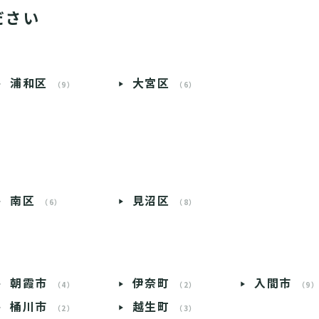
ださい
浦和区
大宮区
（9）
（6）
南区
見沼区
（6）
（8）
朝霞市
伊奈町
入間市
（4）
（2）
（9
桶川市
越生町
（2）
（3）