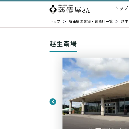
トップ
トップ
＞
埼玉県の斎場・葬儀社一覧
＞
越生
越生斎場