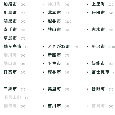
加須市
神川町
上里町
（9）
（0）
（1
川島町
北本市
行田市
（1）
（1）
（4
鴻巣市
越谷市
（6）
（21）
幸手市
狭山市
志木市
（3）
（6）
（3
草加市
（7）
鶴ヶ島市
ときがわ町
所沢市
（3）
（2）
（18
滑川町
新座市
（0）
（7）
鳩山町
羽生市
飯能市
（0）
（4）
（5
日高市
深谷市
富士見市
（4）
（9）
（
三郷市
美里町
皆野町
（2）
（5）
（2
毛呂山町
（0）
横瀬町
吉川市
吉見町
（0）
（4）
（0