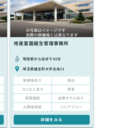
地産霊園越生管理事務所
明覚駅から徒歩で42分
埼玉県越生町大字古池11
駐車場あり
駅近
コンビニあり
控室
仮眠施設
近隣ホテルあり
火葬場併設
バリアフリー
詳細をみる