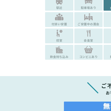
駅近
駐車場あり
付添い安置
ご安置中の面会
控室
会食室
飲食持ち込み
コンビニあり
ご
お