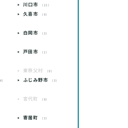
川口市
）
（21）
久喜市
）
（9）
白岡市
）
（3）
戸田市
）
（1）
東秩父村
）
（0）
ふじみ野市
4）
（3）
宮代町
）
（0）
寄居町
）
（3）