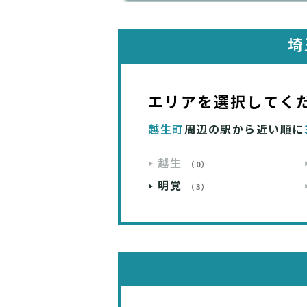
埼
エリアを選択してく
越生町
周辺の駅から近い順に
越生
（0）
明覚
（3）