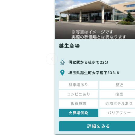
越生斎場
明覚駅から徒歩で22分
埼玉県越生町大字鹿下338-6
駐車場あり
駅近
コンビニあり
控室
仮眠施設
近隣ホテルあり
火葬場併設
バリアフリー
詳細をみる