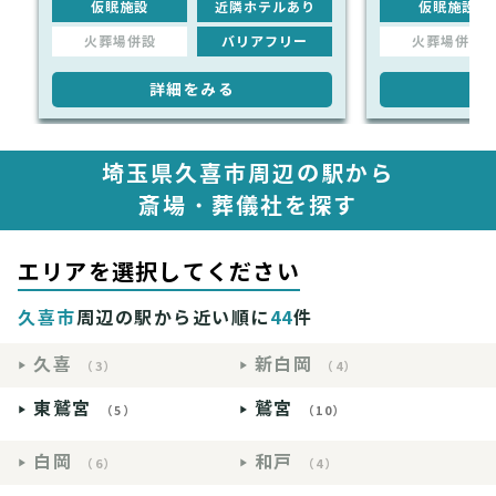
仮眠施設
近隣ホテルあり
仮眠施設
火葬場併設
バリアフリー
火葬場併設
詳細をみる
詳
埼玉県久喜市周辺の駅から
斎場・葬儀社を探す
エリアを選択してください
久喜市
周辺の駅から近い順に
44
件
久喜
新白岡
（3）
（4）
東鷲宮
鷲宮
（5）
（10）
白岡
和戸
（6）
（4）