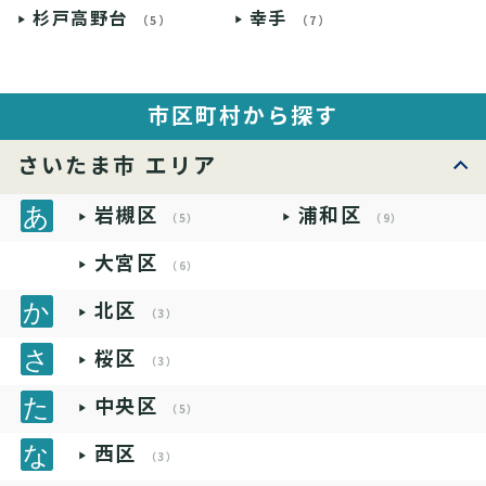
杉戸高野台
幸手
（5）
（7）
市区町村から探す
さいたま市 エリア
岩槻区
浦和区
（5）
（9）
大宮区
（6）
北区
（3）
桜区
（3）
中央区
（5）
西区
（3）