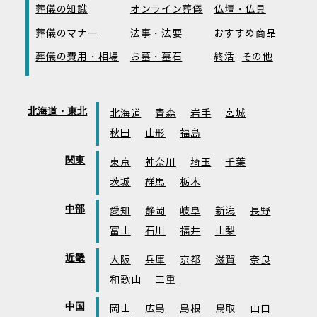
葬儀の知識
オンライン葬儀
仏壇・仏具
葬儀のマナー
法事・法要
おすすめ商品
葬儀の費用・相場
お墓・墓石
終活
その他
北海道・東北
北海道
青森
岩手
宮城
秋田
山形
福島
関東
東京
神奈川
埼玉
千葉
茨城
群馬
栃木
中部
愛知
静岡
岐阜
新潟
長野
富山
石川
福井
山梨
近畿
大阪
兵庫
京都
滋賀
奈良
和歌山
三重
中国
岡山
広島
島根
鳥取
山口