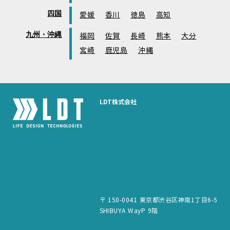
四国
愛媛
香川
徳島
高知
九州・沖縄
福岡
佐賀
長崎
熊本
大分
宮崎
鹿児島
沖縄
LDT株式会社
〒 150-0041 東京都渋谷区神南1丁目6-5
SHIBUYA WayP 9階