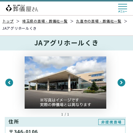
トップ
＞
埼玉県の斎場・葬儀社一覧
＞
久喜市の斎場・葬儀社一覧
＞
JAアグリホールくき
JAアグリホールくき
1 / 1
住所
非提携斎場
〒346-0106