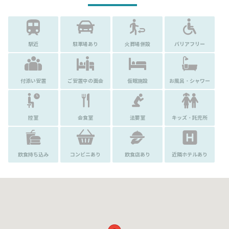
駅近
駐車場あり
火葬場併設
バリアフリー
付添い安置
ご安置中の面会
仮眠施設
お風呂・シャワー
控室
会食室
法要室
キッズ・託児所
飲食持ち込み
コンビニあり
飲食店あり
近隣ホテルあり