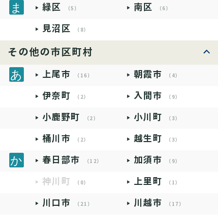
緑区
南区
（5）
（6）
見沼区
（8）
その他の市区町村
上尾市
朝霞市
（16）
（4）
伊奈町
入間市
（2）
（9）
小鹿野町
小川町
（2）
（3）
桶川市
越生町
（2）
（3）
春日部市
加須市
（12）
（9）
神川町
上里町
（0）
（1）
川口市
川越市
（21）
（17）