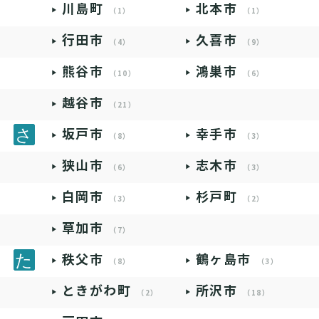
川島町
北本市
（1）
（1）
行田市
久喜市
（4）
（9）
熊谷市
鴻巣市
（10）
（6）
越谷市
（21）
坂戸市
幸手市
（8）
（3）
狭山市
志木市
（6）
（3）
白岡市
杉戸町
（3）
（2）
草加市
（7）
秩父市
鶴ヶ島市
（8）
（3）
ときがわ町
所沢市
（2）
（18）