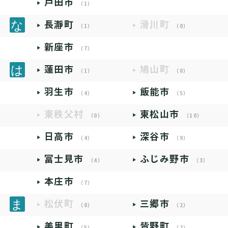
戸田市
（1）
長瀞町
滑川町
（1）
（0）
新座市
（7）
蓮田市
鳩山町
（1）
（0）
羽生市
飯能市
（4）
（5）
東秩父村
東松山市
（0）
（10）
日高市
深谷市
（4）
（9）
富士見市
ふじみ野市
（4）
（3）
本庄市
（7）
松伏町
三郷市
（0）
（2）
美里町
皆野町
（5）
（2）