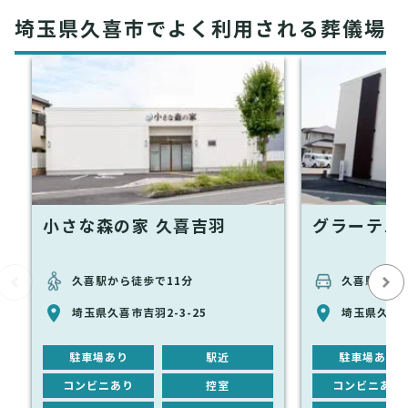
埼玉県久喜市でよく利用される葬儀場
小さな森の家 久喜吉羽
グラーテス
久喜駅から徒歩で11分
久喜駅から
埼玉県久喜市吉羽2-3-25
埼玉県久喜市本
駐車場あり
駅近
駐車場あり
コンビニあり
控室
コンビニあり