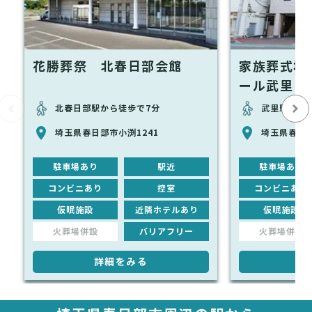
花勝葬祭 北春日部会館
家族葬式場
ール武里
北春日部駅から徒歩で7分
武里駅から
埼玉県春日部市小渕1241
埼玉県春日
駐車場あり
駅近
駐車場あり
コンビニあり
控室
コンビニあり
仮眠施設
近隣ホテルあり
仮眠施設
火葬場併設
バリアフリー
火葬場併設
詳細をみる
詳