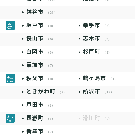
越谷市
（21）
坂戸市
幸手市
（8）
（3）
狭山市
志木市
（6）
（3）
白岡市
杉戸町
（3）
（2）
草加市
（7）
秩父市
鶴ヶ島市
（8）
（3）
ときがわ町
所沢市
（2）
（18）
戸田市
（1）
長瀞町
滑川町
（1）
（0）
新座市
（7）