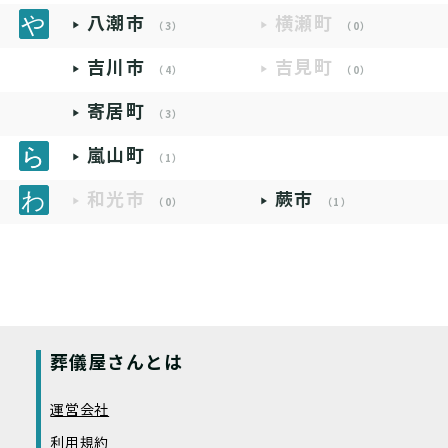
八潮市
横瀬町
（3）
（0）
吉川市
吉見町
（4）
（0）
寄居町
（3）
嵐山町
（1）
和光市
蕨市
（0）
（1）
葬儀屋さんとは
運営会社
利用規約