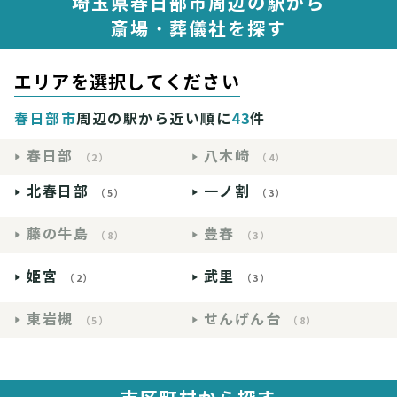
埼玉県春日部市周辺の駅から
斎場・葬儀社を探す
エリアを選択してください
春日部市
周辺の駅から近い順に
43
件
春日部
八木崎
（2）
（4）
北春日部
一ノ割
（5）
（3）
藤の牛島
豊春
（8）
（3）
姫宮
武里
（2）
（3）
東岩槻
せんげん台
（5）
（8）