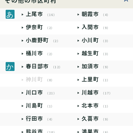
その他の市区町村
上尾市
朝霞市
（16）
（4）
伊奈町
入間市
（2）
（9）
小鹿野町
小川町
（2）
（3）
桶川市
越生町
（2）
（3）
春日部市
加須市
（12）
（9）
神川町
上里町
（0）
（1）
川口市
川越市
（21）
（17）
川島町
北本市
（1）
（1）
行田市
久喜市
（4）
（9）
熊谷市
鴻巣市
（10）
（6）