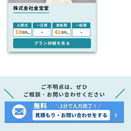
株式会社金宝堂
火葬式
一日葬
家族葬
一般葬
10
41
-
-
万円
万円
〜
〜
プラン詳細を見る
ご不明点は、ぜひ
ご相談・お問い合わせください