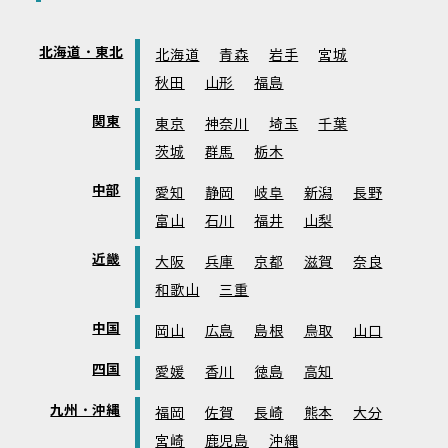
北海道・東北
北海道
青森
岩手
宮城
秋田
山形
福島
関東
東京
神奈川
埼玉
千葉
茨城
群馬
栃木
中部
愛知
静岡
岐阜
新潟
長野
富山
石川
福井
山梨
近畿
大阪
兵庫
京都
滋賀
奈良
和歌山
三重
中国
岡山
広島
島根
鳥取
山口
四国
愛媛
香川
徳島
高知
九州・沖縄
福岡
佐賀
長崎
熊本
大分
宮崎
鹿児島
沖縄