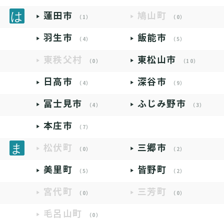
蓮田市
鳩山町
（1）
（0）
羽生市
飯能市
（4）
（5）
東秩父村
東松山市
（0）
（10）
日高市
深谷市
（4）
（9）
富士見市
ふじみ野市
（4）
（3）
本庄市
（7）
松伏町
三郷市
（0）
（2）
美里町
皆野町
（5）
（2）
宮代町
三芳町
（0）
（0）
毛呂山町
（0）