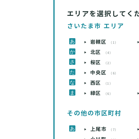
エリアを選択してく
さいたま市 エリア
岩槻区
（1）
北区
（4）
桜区
（2）
中央区
（6）
西区
（1）
緑区
（6）
その他の市区町村
上尾市
（7）