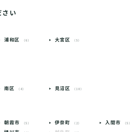
ださい
浦和区
大宮区
（6）
（5）
南区
見沼区
（4）
（10）
朝霞市
伊奈町
入間市
（5）
（2）
（5