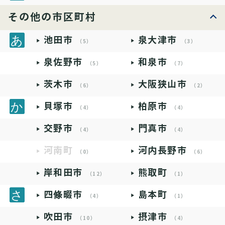
その他の市区町村
池田市
泉大津市
（5）
（3）
泉佐野市
和泉市
（5）
（7）
茨木市
大阪狭山市
（6）
（2）
貝塚市
柏原市
（4）
（4）
交野市
門真市
（4）
（4）
河南町
河内長野市
（0）
（6）
岸和田市
熊取町
（12）
（1）
四條畷市
島本町
（4）
（1）
吹田市
摂津市
（10）
（4）