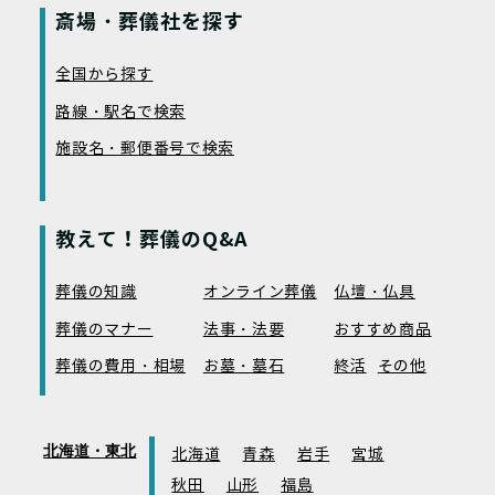
斎場・葬儀社を探す
全国から探す
路線・駅名で検索
施設名・郵便番号で検索
教えて！葬儀のQ&A
葬儀の知識
オンライン葬儀
仏壇・仏具
葬儀のマナー
法事・法要
おすすめ商品
葬儀の費用・相場
お墓・墓石
終活
その他
北海道・東北
北海道
青森
岩手
宮城
秋田
山形
福島