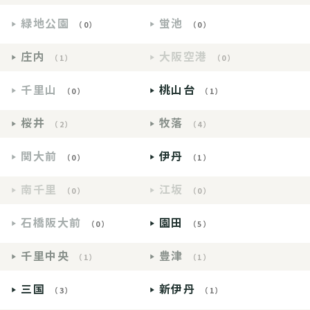
緑地公園
蛍池
（0）
（0）
庄内
大阪空港
（1）
（0）
千里山
桃山台
（0）
（1）
桜井
牧落
（2）
（4）
関大前
伊丹
（0）
（1）
南千里
江坂
（0）
（0）
石橋阪大前
園田
（0）
（5）
千里中央
豊津
（1）
（1）
三国
新伊丹
（3）
（1）