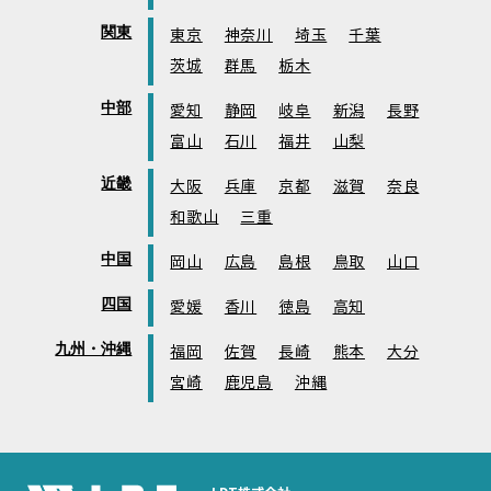
関東
東京
神奈川
埼玉
千葉
茨城
群馬
栃木
中部
愛知
静岡
岐阜
新潟
長野
富山
石川
福井
山梨
近畿
大阪
兵庫
京都
滋賀
奈良
和歌山
三重
中国
岡山
広島
島根
鳥取
山口
四国
愛媛
香川
徳島
高知
九州・沖縄
福岡
佐賀
長崎
熊本
大分
宮崎
鹿児島
沖縄