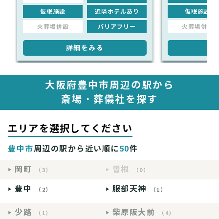
仮眠施設
近隣ホテルあり
仮眠施設
火葬場併設
バリアフリー
火葬場併設
詳細をみる
詳
大阪府豊中市周辺の駅から
斎場・葬儀社を探す
エリアを選択してください
豊中市
周辺の駅から近い順に
50
件
岡町
曽根
（3）
（0）
豊中
服部天神
（2）
（1）
少路
柴原阪大前
（1）
（4）