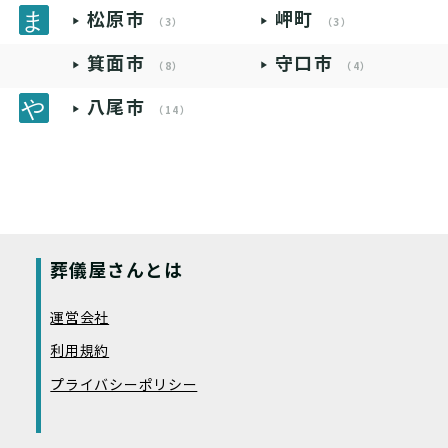
松原市
岬町
（3）
（3）
箕面市
守口市
（8）
（4）
八尾市
（14）
葬儀屋さんとは
運営会社
利用規約
プライバシーポリシー