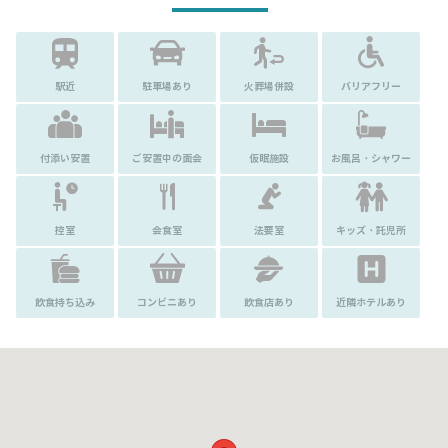
駅近
駐車場あり
火葬場併設
バリアフリー
付添い安置
ご安置中の面会
仮眠施設
お風呂・シャワー
控室
会食室
法要室
キッズ・託児所
飲食持ち込み
コンビニあり
飲食店あり
近隣ホテルあり