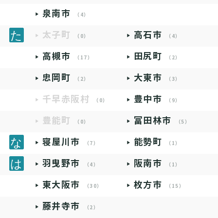
泉南市
（4）
太子町
高石市
（0）
（4）
高槻市
田尻町
（17）
（2）
忠岡町
大東市
（2）
（3）
千早赤阪村
豊中市
（0）
（9）
豊能町
富田林市
（0）
（5）
寝屋川市
能勢町
（7）
（1）
羽曳野市
阪南市
（4）
（1）
東大阪市
枚方市
（30）
（15）
藤井寺市
（2）