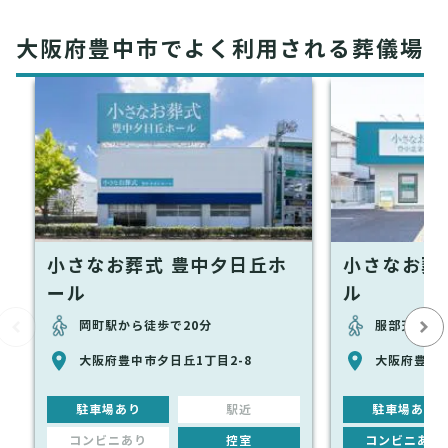
大阪府豊中市でよく利用される葬儀場
小さなお葬式 豊中夕日丘ホ
小さなお葬
ール
ル
岡町駅から徒歩で20分
服部天神駅
大阪府豊中市夕日丘1丁目2-8
大阪府豊中市
駐車場あり
駅近
駐車場あり
コンビニあり
控室
コンビニあり