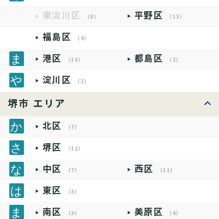
東淀川区
平野区
（0）
（13）
福島区
（4）
港区
都島区
（15）
（2）
淀川区
（2）
堺市 エリア
北区
（7）
堺区
（12）
中区
西区
（7）
（11）
東区
（3）
南区
美原区
（3）
（4）