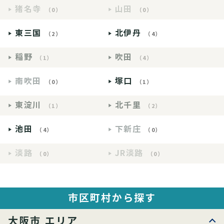
猪名寺
山田
（0）
（0）
東三国
北伊丹
（2）
（4）
稲野
吹田
（1）
（4）
南吹田
塚口
（0）
（1）
東淀川
北千里
（1）
（2）
池田
下新庄
（4）
（0）
淡路
JR淡路
（0）
（0）
市区町村から探す
大阪市 エリア