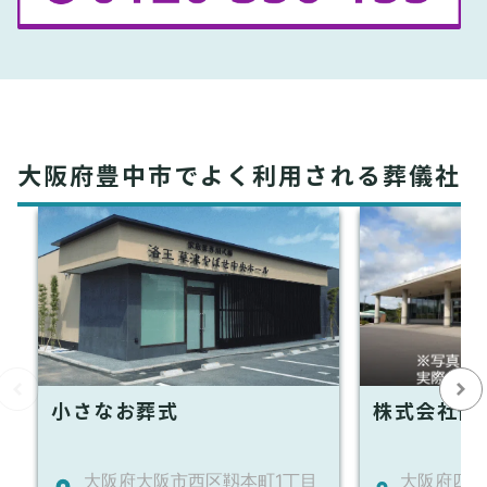
大阪府豊中市でよく利用される葬儀社
小さなお葬式
株式会社優
大阪府大阪市西区靱本町1丁目
大阪府四條