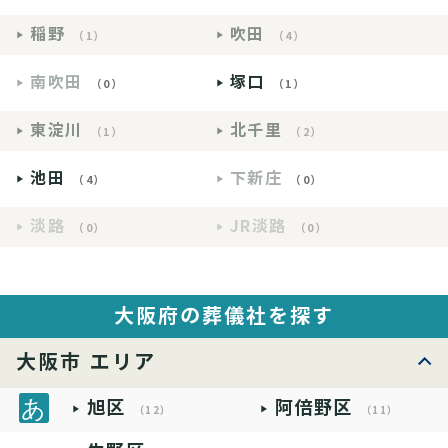
稲野
吹田
（1）
（4）
南吹田
塚口
（0）
（1）
東淀川
北千里
（1）
（2）
池田
下新庄
（4）
（0）
淡路
JR淡路
（0）
（0）
大阪府の葬儀社を探す
大阪市 エリア
旭区
阿倍野区
（12）
（11）