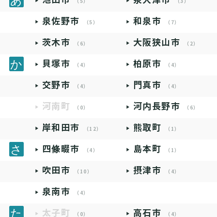
（5）
（3）
泉佐野市
和泉市
（5）
（7）
茨木市
大阪狭山市
（6）
（2）
貝塚市
柏原市
（4）
（4）
交野市
門真市
（4）
（4）
河南町
河内長野市
（0）
（6）
岸和田市
熊取町
（12）
（1）
四條畷市
島本町
（4）
（1）
吹田市
摂津市
（10）
（4）
泉南市
（4）
太子町
高石市
（0）
（4）