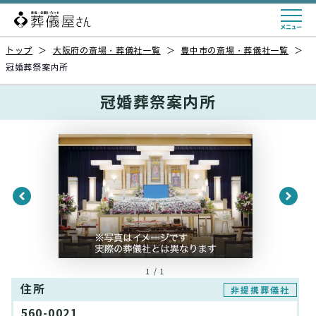
トップ
＞
大阪府の斎場・葬儀社一覧
＞
豊中市の斎場・葬儀社一覧
＞
冠婚葬祭案内所
冠婚葬祭案内所
1 / 1
住所
非提携葬儀社
560-0021