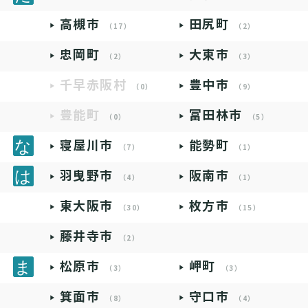
高槻市
田尻町
（17）
（2）
忠岡町
大東市
（2）
（3）
千早赤阪村
豊中市
（0）
（9）
豊能町
富田林市
（0）
（5）
寝屋川市
能勢町
（7）
（1）
羽曳野市
阪南市
（4）
（1）
東大阪市
枚方市
（30）
（15）
藤井寺市
（2）
松原市
岬町
（3）
（3）
箕面市
守口市
（8）
（4）