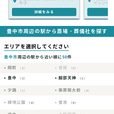
6-3
イシンビル
詳細をみる
詳
豊中市周辺の駅から斎場・葬儀社を探す
エリアを選択してください
豊中市
周辺の駅から近い順に
50
件
岡町
曽根
（3）
（0）
豊中
服部天神
（2）
（1）
少路
柴原阪大前
（1）
（4）
緑地公園
蛍池
（0）
（0）