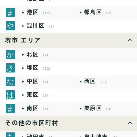
港区
都島区
（15）
（2）
淀川区
（2）
堺市 エリア
北区
（7）
堺区
（12）
中区
西区
（7）
（11）
東区
（3）
南区
美原区
（3）
（4）
その他の市区町村
池田市
泉大津市