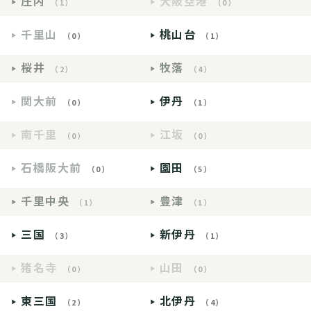
庄内
大阪空港
（1）
（0）
千里山
桃山台
（0）
（1）
桜井
牧落
（2）
（4）
関大前
伊丹
（0）
（1）
南千里
江坂
（0）
（0）
石橋阪大前
園田
（0）
（5）
千里中央
豊津
（1）
（1）
三国
新伊丹
（3）
（1）
猪名寺
山田
（0）
（0）
東三国
北伊丹
（2）
（4）