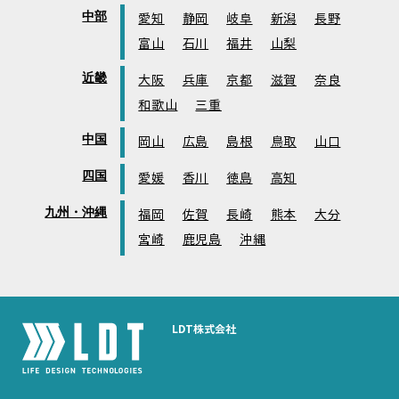
中部
愛知
静岡
岐阜
新潟
長野
富山
石川
福井
山梨
近畿
大阪
兵庫
京都
滋賀
奈良
和歌山
三重
中国
岡山
広島
島根
鳥取
山口
四国
愛媛
香川
徳島
高知
九州・沖縄
福岡
佐賀
長崎
熊本
大分
宮崎
鹿児島
沖縄
LDT株式会社