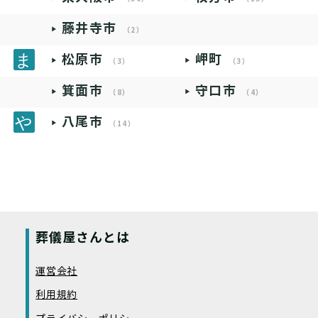
藤井寺市
（2）
松原市
岬町
（3）
（3）
箕面市
守口市
（8）
（4）
八尾市
（14）
葬儀屋さんとは
運営会社
利用規約