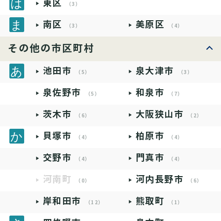
東区
（3）
南区
美原区
（3）
（4）
その他の市区町村
池田市
泉大津市
（5）
（3）
泉佐野市
和泉市
（5）
（7）
茨木市
大阪狭山市
（6）
（2）
貝塚市
柏原市
（4）
（4）
交野市
門真市
（4）
（4）
河南町
河内長野市
（0）
（6）
岸和田市
熊取町
（12）
（1）