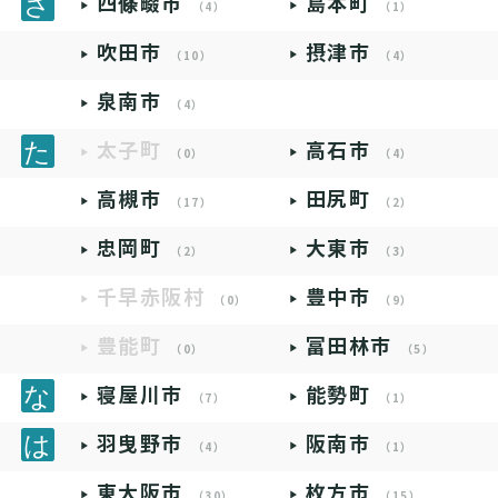
四條畷市
島本町
（4）
（1）
吹田市
摂津市
（10）
（4）
泉南市
（4）
太子町
高石市
（0）
（4）
高槻市
田尻町
（17）
（2）
忠岡町
大東市
（2）
（3）
千早赤阪村
豊中市
（0）
（9）
豊能町
富田林市
（0）
（5）
寝屋川市
能勢町
（7）
（1）
羽曳野市
阪南市
（4）
（1）
東大阪市
枚方市
（30）
（15）