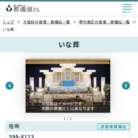
トップ
＞
大阪府の斎場・葬儀社一覧
＞
堺市東区の斎場・葬儀社一覧
＞
いな葬
いな葬
1 / 1
住所
非提携葬儀社
599-8123