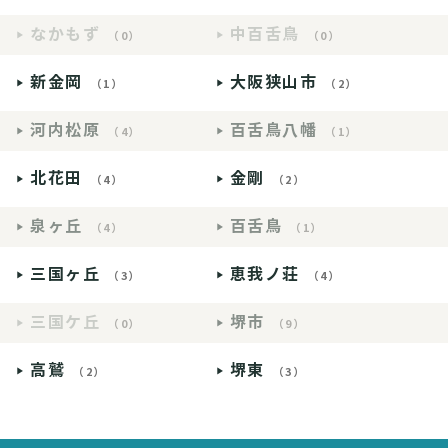
なかもず
中百舌鳥
（0）
（0）
新金岡
大阪狭山市
（1）
（2）
河内松原
百舌鳥八幡
（4）
（1）
北花田
金剛
（4）
（2）
泉ヶ丘
百舌鳥
（4）
（1）
三国ヶ丘
恵我ノ荘
（3）
（4）
三国ケ丘
堺市
（0）
（9）
高鷲
堺東
（2）
（3）