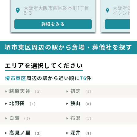
大阪府大阪市西区靱本町1丁目
大阪府四條
6-3
イシンビル
詳細をみる
詳
堺市東区周辺の駅から斎場・葬儀社を探す
エリアを選択してください
堺市東区
周辺の駅から近い順に
76
件
萩原天神
初芝
（3）
（4）
北野田
狭山
（8）
（8）
白鷺
布忍
（2）
（1）
高見ノ里
深井
（2）
（8）