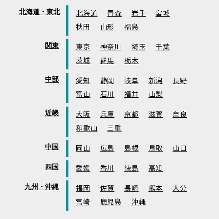
北海道・東北
北海道
青森
岩手
宮城
秋田
山形
福島
関東
東京
神奈川
埼玉
千葉
茨城
群馬
栃木
中部
愛知
静岡
岐阜
新潟
長野
富山
石川
福井
山梨
近畿
大阪
兵庫
京都
滋賀
奈良
和歌山
三重
中国
岡山
広島
島根
鳥取
山口
四国
愛媛
香川
徳島
高知
九州・沖縄
福岡
佐賀
長崎
熊本
大分
宮崎
鹿児島
沖縄