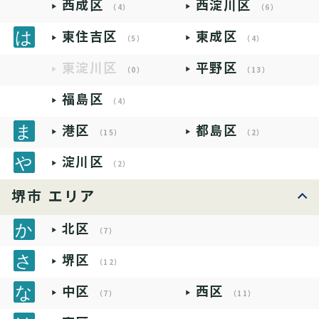
西成区
西淀川区
（4）
（6）
東住吉区
東成区
（5）
（4）
東淀川区
平野区
（0）
（13）
福島区
（4）
港区
都島区
（15）
（2）
淀川区
（2）
堺市 エリア
北区
（7）
堺区
（12）
中区
西区
（7）
（11）