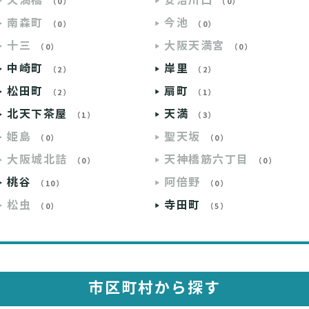
天満橋
安治川口
（0）
（0）
南森町
今池
（0）
（0）
十三
大阪天満宮
（0）
（0）
中崎町
岸里
（2）
（2）
松田町
扇町
（2）
（1）
北天下茶屋
天満
（1）
（3）
姫島
聖天坂
（0）
（0）
大阪城北詰
天神橋筋六丁目
（0）
（0）
桃谷
阿倍野
（10）
（0）
松虫
寺田町
（0）
（5）
市区町村から探す