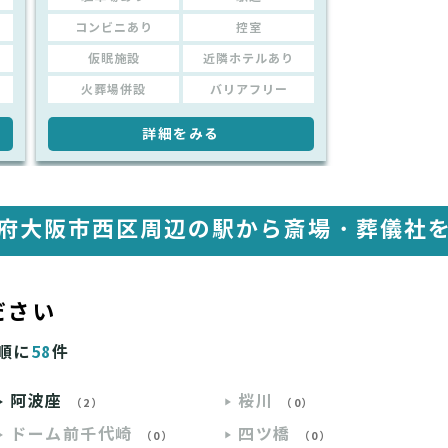
コンビニあり
控室
仮眠施設
近隣ホテルあり
火葬場併設
バリアフリー
詳細をみる
府大阪市西区周辺の駅から
斎場・葬儀社
ださい
順に
58
件
阿波座
桜川
（2）
（0）
ドーム前千代崎
四ツ橋
（0）
（0）