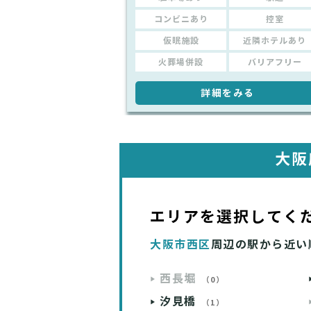
コンビニあり
控室
仮眠施設
近隣ホテルあり
火葬場併設
バリアフリー
詳細をみる
大阪
エリアを選択してく
大阪市西区
周辺の駅から近い
西長堀
（0）
汐見橋
（1）