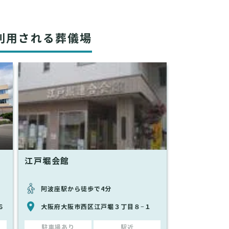
利用される葬儀場
江戸堀会館
阿波座駅から徒歩で4分
６
大阪府大阪市西区江戸堀３丁目８−１
駐車場あり
駅近