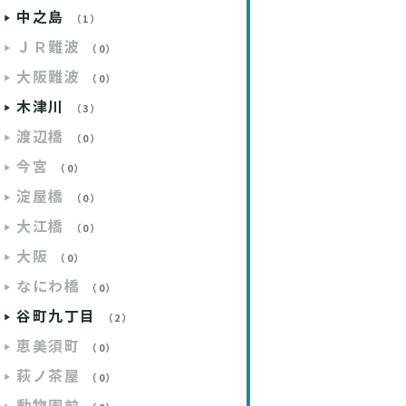
中之島
（1）
ＪＲ難波
（0）
大阪難波
（0）
木津川
（3）
渡辺橋
（0）
今宮
（0）
淀屋橋
（0）
大江橋
（0）
大阪
（0）
なにわ橋
（0）
谷町九丁目
（2）
恵美須町
（0）
萩ノ茶屋
（0）