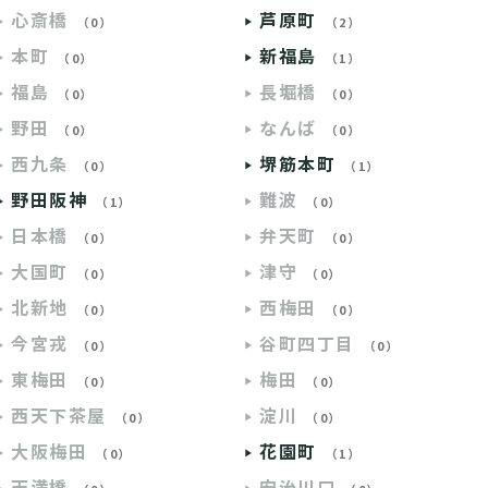
心斎橋
芦原町
（0）
（2）
本町
新福島
（0）
（1）
福島
長堀橋
（0）
（0）
野田
なんば
（0）
（0）
西九条
堺筋本町
（0）
（1）
野田阪神
難波
（1）
（0）
日本橋
弁天町
（0）
（0）
大国町
津守
（0）
（0）
北新地
西梅田
（0）
（0）
今宮戎
谷町四丁目
（0）
（0）
東梅田
梅田
（0）
（0）
西天下茶屋
淀川
（0）
（0）
大阪梅田
花園町
（0）
（1）