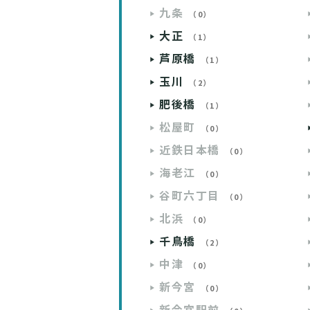
九条
（0）
大正
（1）
芦原橋
（1）
玉川
（2）
肥後橋
（1）
松屋町
（0）
近鉄日本橋
（0）
海老江
（0）
谷町六丁目
（0）
北浜
（0）
千鳥橋
（2）
中津
（0）
新今宮
（0）