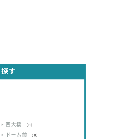
を探す
西大橋
（0）
ドーム前
（0）