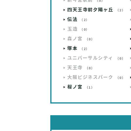
新今宮駅前
（0）
四天王寺前夕陽ヶ丘
（2）
伝法
（2）
玉造
（0）
森ノ宮
（0）
塚本
（2）
ユニバーサルシティ
（0）
天王寺
（0）
大阪ビジネスパーク
（0）
桜ノ宮
（1）