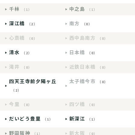
千林
中之島
（1）
（1）
深江橋
南方
（2）
（0）
心斎橋
西中島南方
（0）
（0）
清水
日本橋
（2）
（0）
滝井
近鉄日本橋
（0）
（0）
四天王寺前夕陽ヶ丘
太子橋今市
（0）
（2）
今里
四ツ橋
（0）
（0）
だいどう豊里
新深江
（1）
（1）
野田阪神
新大阪
（1）
（0）