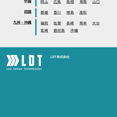
中国
岡山
広島
島根
鳥取
山口
四国
愛媛
香川
徳島
高知
九州・沖縄
福岡
佐賀
長崎
熊本
大分
宮崎
鹿児島
沖縄
LDT株式会社