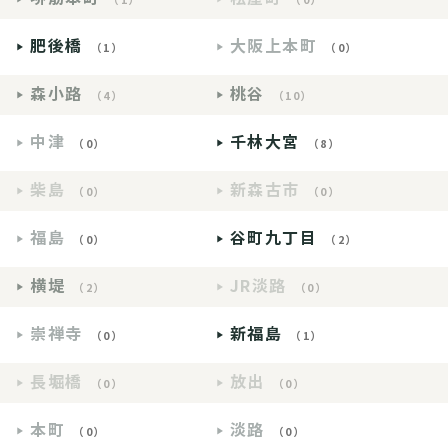
肥後橋
大阪上本町
（1）
（0）
森小路
桃谷
（4）
（10）
中津
千林大宮
（0）
（8）
柴島
新森古市
（0）
（0）
福島
谷町九丁目
（0）
（2）
横堤
JR淡路
（2）
（0）
崇禅寺
新福島
（0）
（1）
長堀橋
放出
（0）
（0）
本町
淡路
（0）
（0）