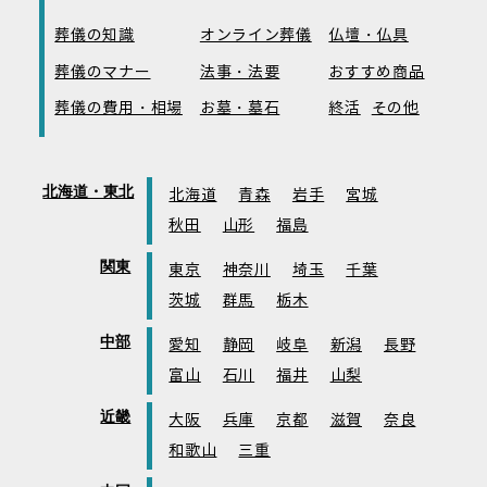
葬儀の知識
オンライン葬儀
仏壇・仏具
葬儀のマナー
法事・法要
おすすめ商品
葬儀の費用・相場
お墓・墓石
終活
その他
北海道・東北
北海道
青森
岩手
宮城
秋田
山形
福島
関東
東京
神奈川
埼玉
千葉
茨城
群馬
栃木
中部
愛知
静岡
岐阜
新潟
長野
富山
石川
福井
山梨
近畿
大阪
兵庫
京都
滋賀
奈良
和歌山
三重