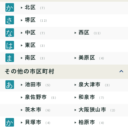
北区
（7）
堺区
（12）
中区
西区
（7）
（11）
東区
（3）
南区
美原区
（3）
（4）
その他の市区町村
池田市
泉大津市
（5）
（3）
泉佐野市
和泉市
（5）
（7）
茨木市
大阪狭山市
（6）
（2）
貝塚市
柏原市
（4）
（4）