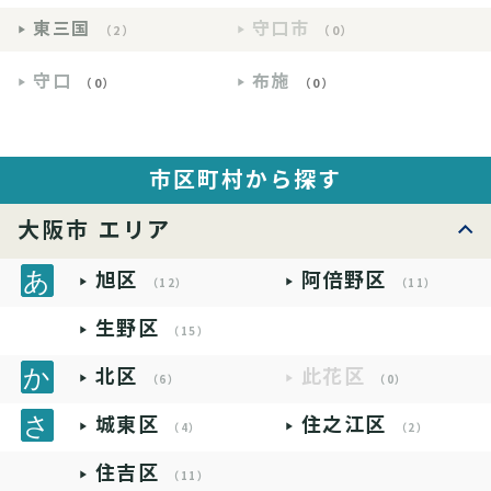
東三国
守口市
（2）
（0）
守口
布施
（0）
（0）
市区町村から探す
大阪市 エリア
旭区
阿倍野区
（12）
（11）
生野区
（15）
北区
此花区
（6）
（0）
城東区
住之江区
（4）
（2）
住吉区
（11）