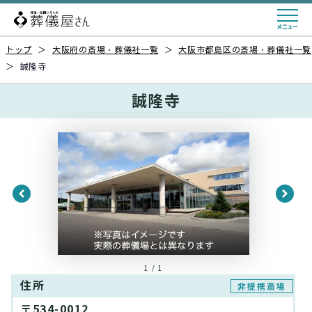
トップ
＞
大阪府の斎場・葬儀社一覧
＞
大阪市都島区の斎場・葬儀社一覧
＞
誠隆寺
誠隆寺
1 / 1
住所
非提携斎場
〒534-0012