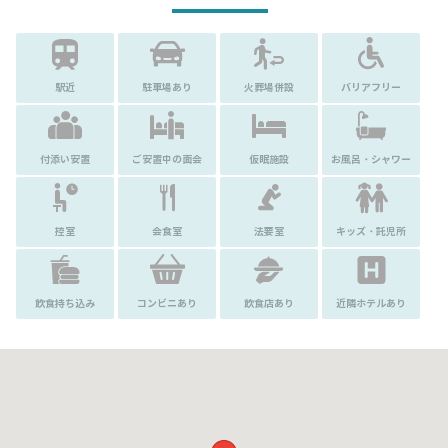
駅近
駐車場あり
火葬場併設
バリアフリー
付添い安置
ご安置中の面会
仮眠施設
お風呂・シャワー
控室
会食室
法要室
キッズ・託児所
飲食持ち込み
コンビニあり
飲食店あり
近隣ホテルあり