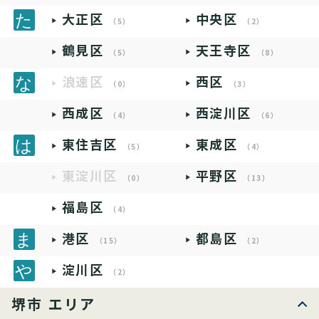
大正区
中央区
（5）
（2）
鶴見区
天王寺区
（5）
（8）
浪速区
西区
（0）
（3）
西成区
西淀川区
（4）
（6）
東住吉区
東成区
（5）
（4）
東淀川区
平野区
（0）
（13）
福島区
（4）
港区
都島区
（15）
（2）
淀川区
（2）
堺市 エリア