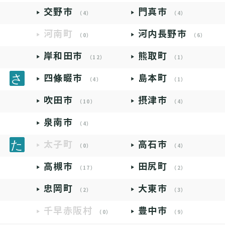
交野市
門真市
（4）
（4）
河南町
河内長野市
（0）
（6）
岸和田市
熊取町
（12）
（1）
四條畷市
島本町
（4）
（1）
吹田市
摂津市
（10）
（4）
泉南市
（4）
太子町
高石市
（0）
（4）
高槻市
田尻町
（17）
（2）
忠岡町
大東市
（2）
（3）
千早赤阪村
豊中市
（0）
（9）