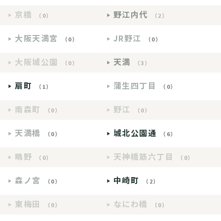
京橋
野江内代
（0）
（2）
大阪天満宮
JR野江
（0）
（0）
大阪城公園
天満
（0）
（3）
扇町
蒲生四丁目
（1）
（0）
南森町
野江
（0）
（0）
天満橋
城北公園通
（0）
（6）
鴫野
天神橋筋六丁目
（0）
（0）
森ノ宮
中崎町
（0）
（2）
東梅田
なにわ橋
（0）
（0）