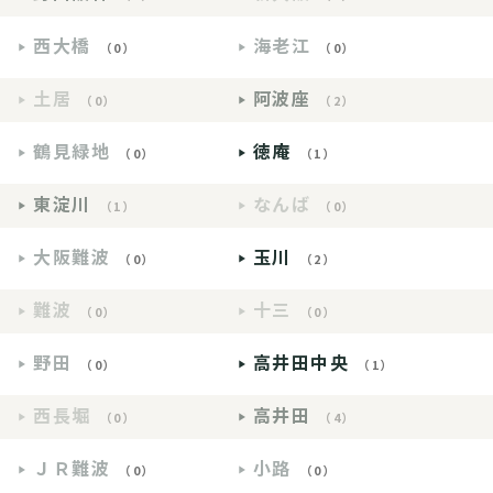
西大橋
海老江
（0）
（0）
土居
阿波座
（0）
（2）
鶴見緑地
徳庵
（0）
（1）
東淀川
なんば
（1）
（0）
大阪難波
玉川
（0）
（2）
難波
十三
（0）
（0）
野田
高井田中央
（0）
（1）
西長堀
高井田
（0）
（4）
ＪＲ難波
小路
（0）
（0）