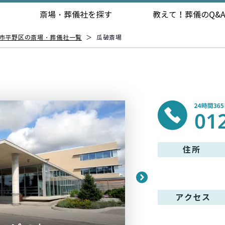
斎場・葬儀社を探す
教えて！
葬儀のQ&
市平野区の斎場・葬儀社一覧
＞
瓜破斎場
住所
アクセス