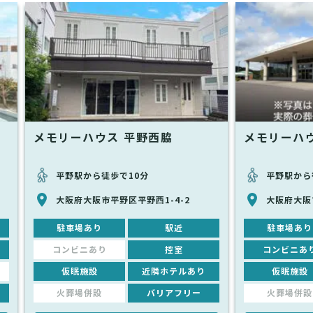
メモリーハウス 平野西脇
メモリーハ
平野駅から徒歩で10分
平野駅から
大阪府大阪市平野区平野西1-4-2
大阪府大阪市
駐車場あり
駅近
駐車場あり
コンビニあり
控室
コンビニあ
仮眠施設
近隣ホテルあり
仮眠施設
火葬場併設
バリアフリー
火葬場併設