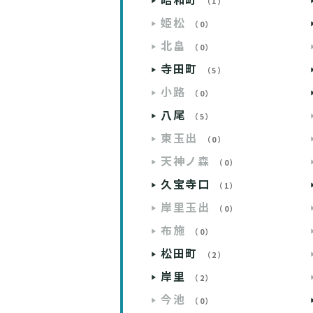
昭和町
（1）
姫松
（0）
北畠
（0）
寺田町
（5）
小路
（0）
八尾
（5）
東玉出
（0）
天神ノ森
（0）
久宝寺口
（1）
岸里玉出
（0）
布施
（0）
松田町
（2）
岸里
（2）
今池
（0）