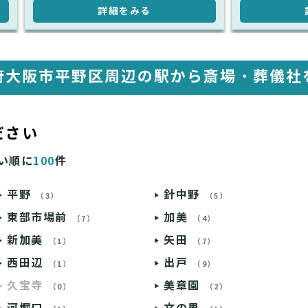
詳細をみる
府大阪市平野区周辺の駅から
斎場・葬儀社
ださい
い順に
100
件
平野
針中野
（3）
（5）
東部市場前
加美
（7）
（4）
新加美
矢田
（1）
（7）
西田辺
出戸
（1）
（9）
久宝寺
美章園
（0）
（2）