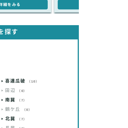
詳細をみる
詳細をみる
を探す
喜連瓜破
（10）
田辺
（0）
南巽
（7）
鶴ケ丘
（0）
北巽
（7）