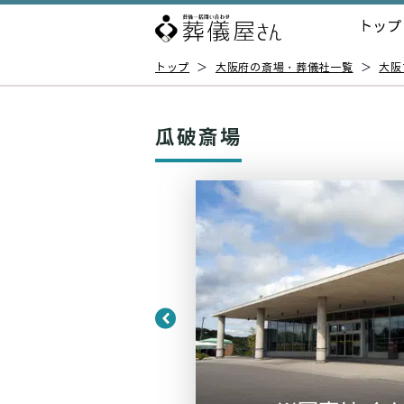
トップ
トップ
＞
大阪府の斎場・葬儀社一覧
＞
大阪
瓜破斎場