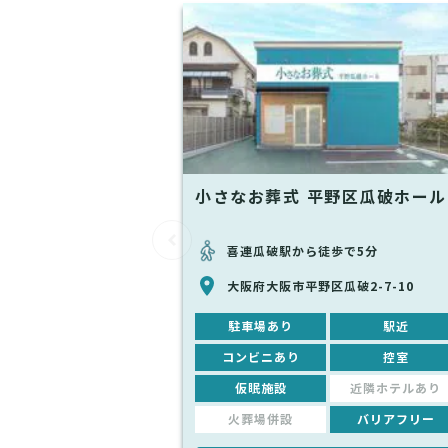
小さなお葬式 平野区瓜破ホール
喜連瓜破駅から徒歩で5分
大阪府大阪市平野区瓜破2-7-10
駐車場あり
駅近
コンビニあり
控室
仮眠施設
近隣ホテルあり
火葬場併設
バリアフリー