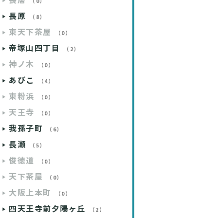
長居
（0）
長原
（8）
東天下茶屋
（0）
帝塚山四丁目
（2）
神ノ木
（0）
あびこ
（4）
東粉浜
（0）
天王寺
（0）
我孫子町
（6）
長瀬
（5）
俊徳道
（0）
天下茶屋
（0）
大阪上本町
（0）
四天王寺前夕陽ヶ丘
（2）