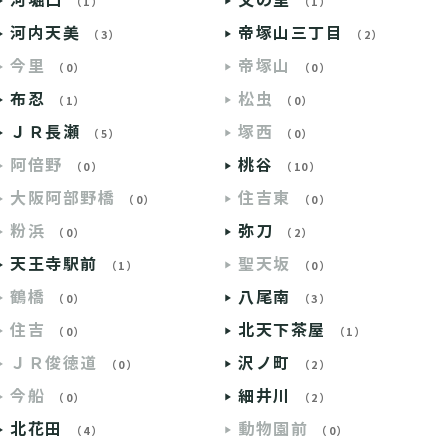
河堀口
文の里
（1）
（1）
河内天美
帝塚山三丁目
（3）
（2）
今里
帝塚山
（0）
（0）
布忍
松虫
（1）
（0）
ＪＲ長瀬
塚西
（5）
（0）
阿倍野
桃谷
（0）
（10）
大阪阿部野橋
住吉東
（0）
（0）
粉浜
弥刀
（0）
（2）
天王寺駅前
聖天坂
（1）
（0）
鶴橋
八尾南
（0）
（3）
住吉
北天下茶屋
（0）
（1）
ＪＲ俊徳道
沢ノ町
（0）
（2）
今船
細井川
（0）
（2）
北花田
動物園前
（4）
（0）