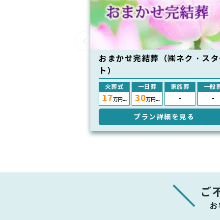
おまかせ完結葬（㈱ネク・スタ
ト）
火葬式
一日葬
家族葬
一般
17
30
-
-
万円
万円
〜
〜
プラン詳細を見る
ご
お