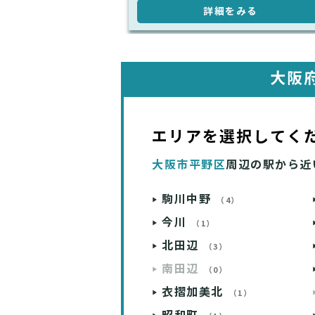
詳細をみる
大阪
エリアを選択してく
大阪市平野区
周辺の駅から近
駒川中野
（4）
今川
（1）
北田辺
（3）
南田辺
（0）
衣摺加美北
（1）