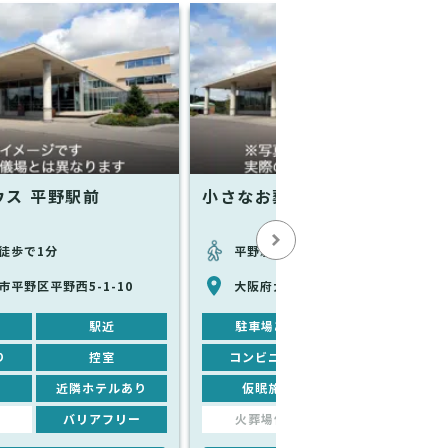
ウス 平野駅前
小さなお葬式 平野西ホール
徒歩で1分
平野駅から徒歩で8分
平野区平野西5-1-10
大阪府大阪市平野区平野西4-9-22
駅近
駐車場あり
駅近
り
控室
コンビニあり
控室
近隣ホテルあり
仮眠施設
近隣ホテルあり
バリアフリー
火葬場併設
バリアフリー