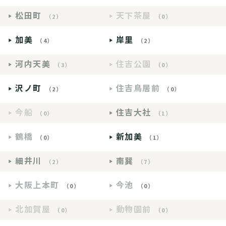
松田町
天下茶屋
（2）
（0）
加美
岸里
（4）
（2）
河内天美
住吉公園
（3）
（0）
沢ノ町
住吉鳥居前
（2）
（0）
今船
住吉大社
（0）
（1）
鶴橋
新加美
（0）
（1）
細井川
南巽
（2）
（7）
大阪上本町
今池
（0）
（0）
北加賀屋
動物園前
（0）
（0）