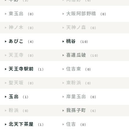
（3）
（0）
東玉出
大阪阿部野橋
（0）
（0）
神ノ木
天神ノ森
（0）
（0）
あびこ
桃谷
（4）
（10）
天王寺
喜連瓜破
（0）
（10）
天王寺駅前
住吉東
（1）
（0）
聖天坂
東粉浜
（0）
（0）
玉出
岸里玉出
（1）
（0）
粉浜
我孫子町
（0）
（6）
北天下茶屋
住吉
（1）
（0）