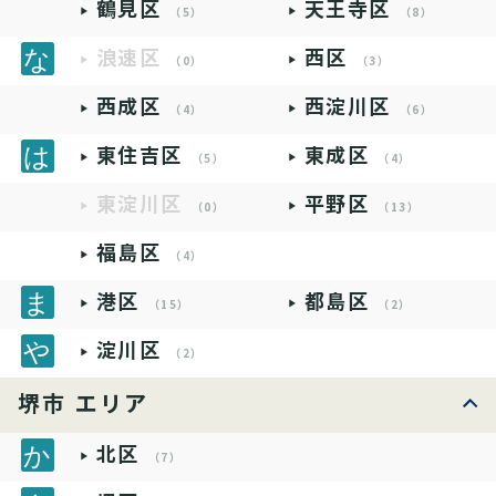
鶴見区
天王寺区
（5）
（8）
浪速区
西区
（0）
（3）
西成区
西淀川区
（4）
（6）
東住吉区
東成区
（5）
（4）
東淀川区
平野区
（0）
（13）
福島区
（4）
港区
都島区
（15）
（2）
淀川区
（2）
堺市 エリア
北区
（7）