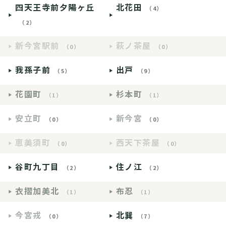
四天王寺前夕陽ヶ丘
北花田
（4）
（2）
新今宮駅前
萩ノ茶屋
（0）
（0）
我孫子前
出戸
（5）
（9）
花園町
杉本町
（1）
（1）
安立町
新今宮
（0）
（0）
恵美須町
西天下茶屋
（0）
（0）
谷町九丁目
住ノ江
（2）
（2）
衣摺加美北
布忍
（1）
（1）
今宮戎
北巽
（0）
（7）