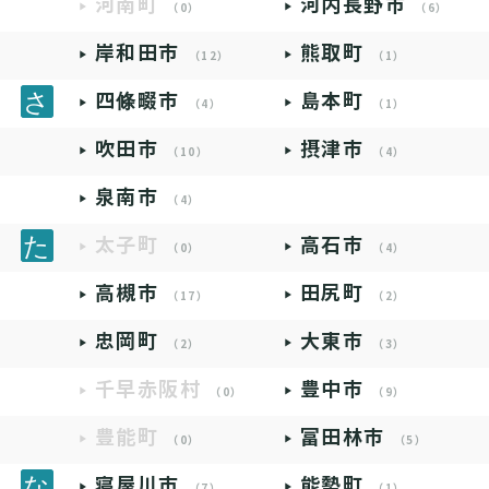
河南町
河内長野市
（0）
（6）
岸和田市
熊取町
（12）
（1）
四條畷市
島本町
（4）
（1）
吹田市
摂津市
（10）
（4）
泉南市
（4）
太子町
高石市
（0）
（4）
高槻市
田尻町
（17）
（2）
忠岡町
大東市
（2）
（3）
千早赤阪村
豊中市
（0）
（9）
豊能町
富田林市
（0）
（5）
寝屋川市
能勢町
（7）
（1）