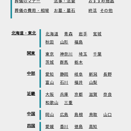
葬儀のマナー
法事・法要
おすすめ商品
葬儀の費用・相場
お墓・墓石
終活
その他
北海道・東北
北海道
青森
岩手
宮城
秋田
山形
福島
関東
東京
神奈川
埼玉
千葉
茨城
群馬
栃木
中部
愛知
静岡
岐阜
新潟
長野
富山
石川
福井
山梨
近畿
大阪
兵庫
京都
滋賀
奈良
和歌山
三重
中国
岡山
広島
島根
鳥取
山口
四国
愛媛
香川
徳島
高知