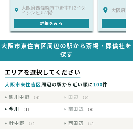
大阪府四條畷市中野本町2-1ダ
大阪府貝塚市
イシンビル2階
詳細をみる
詳
大阪市東住吉区周辺の駅から斎場・葬儀社を
探す
エリアを選択してください
大阪市東住吉区
周辺の駅から近い順に
100
件
駒川中野
田辺
（4）
（0）
今川
南田辺
（1）
（0）
針中野
西田辺
（5）
（1）