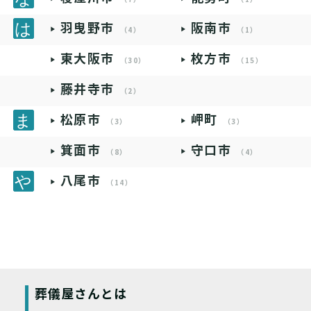
羽曳野市
阪南市
（4）
（1）
東大阪市
枚方市
（30）
（15）
藤井寺市
（2）
松原市
岬町
（3）
（3）
箕面市
守口市
（8）
（4）
八尾市
（14）
葬儀屋さんとは