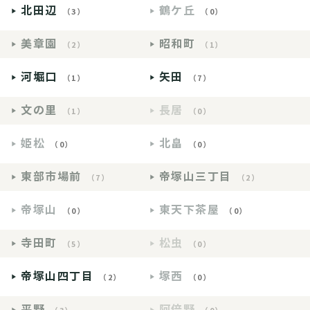
北田辺
鶴ケ丘
（3）
（0）
美章園
昭和町
（2）
（1）
河堀口
矢田
（1）
（7）
文の里
長居
（1）
（0）
姫松
北畠
（0）
（0）
東部市場前
帝塚山三丁目
（7）
（2）
帝塚山
東天下茶屋
（0）
（0）
寺田町
松虫
（5）
（0）
帝塚山四丁目
塚西
（2）
（0）
平野
阿倍野