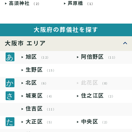
高須神社
芦原橋
（2）
（1）
大阪府の葬儀社を探す
大阪市 エリア
旭区
阿倍野区
（12）
（11）
生野区
（15）
北区
此花区
（6）
（0）
城東区
住之江区
（4）
（2）
住吉区
（11）
大正区
中央区
（5）
（2）