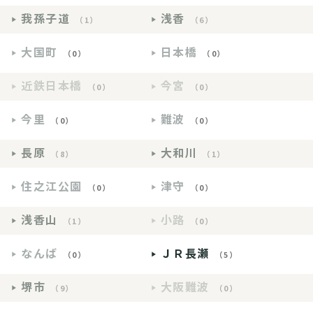
我孫子道
浅香
（1）
（6）
大国町
日本橋
（0）
（0）
近鉄日本橋
今宮
（0）
（0）
今里
難波
（0）
（0）
長原
大和川
（8）
（1）
住之江公園
津守
（0）
（0）
浅香山
小路
（1）
（0）
なんば
ＪＲ長瀬
（0）
（5）
堺市
大阪難波
（9）
（0）