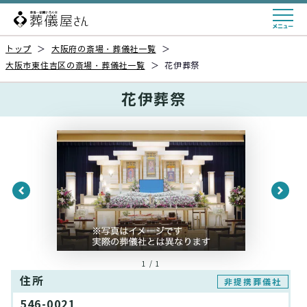
トップ
＞
大阪府の斎場・葬儀社一覧
＞
大阪市東住吉区の斎場・葬儀社一覧
＞
花伊葬祭
花伊葬祭
1 / 1
住所
非提携葬儀社
546-0021