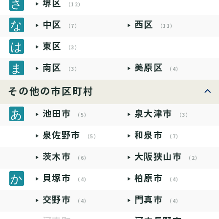
堺区
（12）
中区
西区
（7）
（11）
東区
（3）
南区
美原区
（3）
（4）
その他の市区町村
池田市
泉大津市
（5）
（3）
泉佐野市
和泉市
（5）
（7）
茨木市
大阪狭山市
（6）
（2）
貝塚市
柏原市
（4）
（4）
交野市
門真市
（4）
（4）