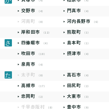
（4）
（4）
交野市
門真市
（4）
（4）
河南町
河内長野市
（0）
（6）
岸和田市
熊取町
（12）
（1）
四條畷市
島本町
（4）
（1）
吹田市
摂津市
（10）
（4）
泉南市
（4）
太子町
高石市
（0）
（4）
高槻市
田尻町
（17）
（2）
忠岡町
大東市
（2）
（3）
千早赤阪村
豊中市
（0）
（9）