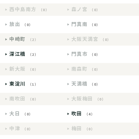
西中島南方
森ノ宮
（0）
（0）
放出
門真南
（0）
（0）
中崎町
大阪天満宮
（2）
（0）
深江橋
門真市
（2）
（0）
新大阪
南森町
（0）
（0）
東淀川
天満橋
（1）
（0）
南吹田
大阪梅田
（0）
（0）
大日
吹田
（0）
（4）
中津
梅田
（0）
（0）