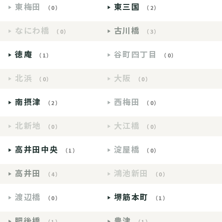
東梅田
東三国
（0）
（2）
なにわ橋
古川橋
（0）
（3）
徳庵
谷町四丁目
（1）
（0）
北浜
大阪
（0）
（0）
南摂津
西梅田
（2）
（0）
北新地
大江橋
（0）
（0）
高井田中央
淀屋橋
（1）
（0）
高井田
鴻池新田
（4）
（0）
渡辺橋
堺筋本町
（0）
（1）
肥後橋
豊津
（1）
（1）