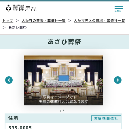
トップ
＞
大阪府の斎場・葬儀社一覧
＞
大阪市旭区の斎場・葬儀社一覧
＞
あさひ葬祭
あさひ葬祭
1 / 1
住所
非提携葬儀社
535-0005