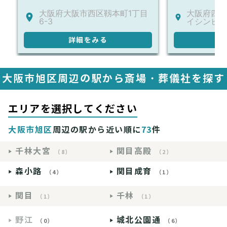
大阪府大阪市西区靱本町1丁目
大阪府四條
6-3
イシンビル
詳細をみる
詳
大阪市旭区周辺の駅から斎場・葬儀社を探す
エリアを選択してください
大阪市旭区
周辺の駅から近い順に
73
件
千林大宮
関目高殿
（8）
（2）
森小路
関目成育
（4）
（1）
関目
千林
（1）
（1）
野江
城北公園通
（0）
（6）