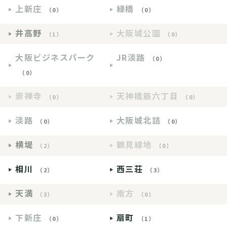
上新庄
緑橋
（0）
（0）
井高野
大阪城公園
（1）
（0）
大阪ビジネスパーク
JR淡路
（0）
（0）
崇禅寺
天神橋筋六丁目
（0）
（0）
淡路
大阪城北詰
（0）
（0）
横堤
鶴見緑地
（2）
（0）
相川
西三荘
（2）
（3）
天満
南方
（3）
（0）
下新庄
扇町
（0）
（1）