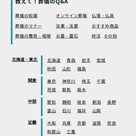
教えて！葬儀のQ&A
葬儀の知識
オンライン葬儀
仏壇・仏具
葬儀のマナー
法事・法要
おすすめ商品
葬儀の費用・相場
お墓・墓石
終活
その他
北海道・東北
北海道
青森
岩手
宮城
秋田
山形
福島
関東
東京
神奈川
埼玉
千葉
茨城
群馬
栃木
中部
愛知
静岡
岐阜
新潟
長野
富山
石川
福井
山梨
近畿
大阪
兵庫
京都
滋賀
奈良
和歌山
三重