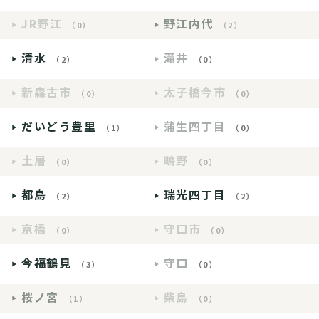
JR野江
野江内代
（0）
（2）
清水
滝井
（2）
（0）
新森古市
太子橋今市
（0）
（0）
だいどう豊里
蒲生四丁目
（1）
（0）
土居
鴫野
（0）
（0）
都島
瑞光四丁目
（2）
（2）
京橋
守口市
（0）
（0）
今福鶴見
守口
（3）
（0）
桜ノ宮
柴島
（1）
（0）