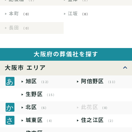
本町
江坂
（0）
（0）
長田
（0）
大阪府の葬儀社を探す
大阪市 エリア
旭区
阿倍野区
（12）
（11）
生野区
（15）
北区
此花区
（6）
（0）
城東区
住之江区
（4）
（2）