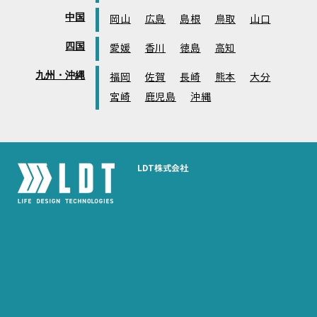
中国
岡山
広島
島根
鳥取
山口
四国
愛媛
香川
徳島
高知
九州・沖縄
福岡
佐賀
長崎
熊本
大分
宮崎
鹿児島
沖縄
LDT株式会社