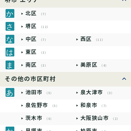
堺市 エリア
北区
（7）
堺区
（12）
中区
西区
（7）
（11）
東区
（3）
南区
美原区
（3）
（4）
その他の市区町村
池田市
泉大津市
（5）
（3）
泉佐野市
和泉市
（5）
（7）
茨木市
大阪狭山市
（6）
（2）
貝塚市
柏原市