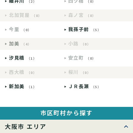
細井川
四ツ橋
（2）
（0）
北加賀屋
森ノ宮
（0）
（0）
今里
我孫子前
（0）
（5）
加美
小路
（4）
（0）
汐見橋
安立町
（1）
（0）
西大橋
桜川
（0）
（0）
新加美
ＪＲ長瀬
（1）
（5）
市区町村から探す
大阪市 エリア