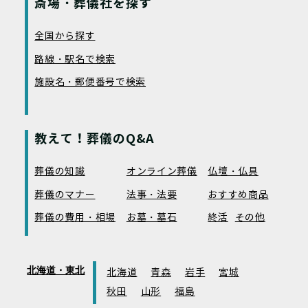
斎場・葬儀社を探す
全国から探す
路線・駅名で検索
施設名・郵便番号で検索
教えて！葬儀のQ&A
葬儀の知識
オンライン葬儀
仏壇・仏具
葬儀のマナー
法事・法要
おすすめ商品
葬儀の費用・相場
お墓・墓石
終活
その他
北海道・東北
北海道
青森
岩手
宮城
秋田
山形
福島