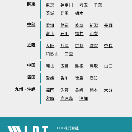
関東
東京
神奈川
埼玉
千葉
茨城
群馬
栃木
中部
愛知
静岡
岐阜
新潟
長野
富山
石川
福井
山梨
近畿
大阪
兵庫
京都
滋賀
奈良
和歌山
三重
中国
岡山
広島
島根
鳥取
山口
四国
愛媛
香川
徳島
高知
九州・沖縄
福岡
佐賀
長崎
熊本
大分
宮崎
鹿児島
沖縄
LDT株式会社