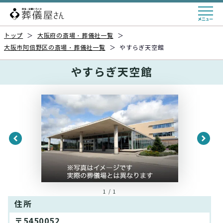
トップ
＞
大阪府の斎場・葬儀社一覧
＞
大阪市阿倍野区の斎場・葬儀社一覧
＞
やすらぎ天空館
やすらぎ天空館
1 / 1
住所
〒5450052