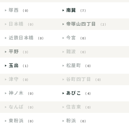
塚西
南巽
（0）
（7）
日本橋
帝塚山四丁目
（0）
（2）
近鉄日本橋
今宮
（0）
（0）
平野
難波
（3）
（0）
玉出
松屋町
（1）
（0）
津守
谷町四丁目
（0）
（0）
神ノ木
あびこ
（0）
（4）
なんば
住吉東
（0）
（0）
東粉浜
粉浜
（0）
（0）