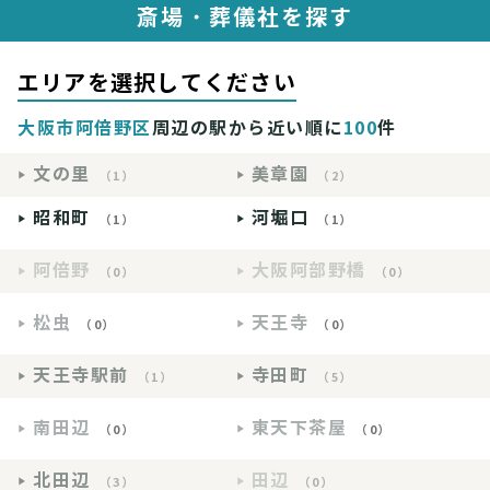
斎場・葬儀社を探す
エリアを選択してください
大阪市阿倍野区
周辺の駅から近い順に
100
件
文の里
美章園
（1）
（2）
昭和町
河堀口
（1）
（1）
阿倍野
大阪阿部野橋
（0）
（0）
松虫
天王寺
（0）
（0）
天王寺駅前
寺田町
（1）
（5）
南田辺
東天下茶屋
（0）
（0）
北田辺
田辺
（3）
（0）