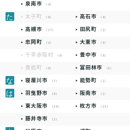
泉南市
（4）
太子町
高石市
（0）
（4）
高槻市
田尻町
（17）
（2）
忠岡町
大東市
（2）
（3）
千早赤阪村
豊中市
（0）
（9）
豊能町
富田林市
（0）
（5）
寝屋川市
能勢町
（7）
（1）
羽曳野市
阪南市
（4）
（1）
東大阪市
枚方市
（30）
（15）
藤井寺市
（2）