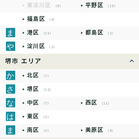
東淀川区
平野区
（0）
（13）
福島区
（4）
港区
都島区
（15）
（2）
淀川区
（2）
堺市 エリア
北区
（7）
堺区
（12）
中区
西区
（7）
（11）
東区
（3）
南区
美原区
（3）
（4）