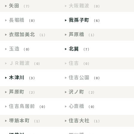
矢田
大阪難波
（7）
（0）
長堀橋
我孫子町
（0）
（6）
衣摺加美北
芦原橋
（1）
（1）
玉造
北巽
（0）
（7）
ＪＲ難波
住吉
（0）
（0）
木津川
住吉公園
（3）
（0）
芦原町
沢ノ町
（2）
（2）
住吉鳥居前
心斎橋
（0）
（0）
堺筋本町
住吉大社
（1）
（1）