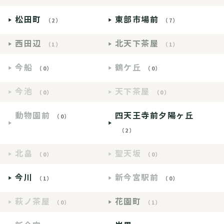
松田町
東部市場前
（2）
（7）
西田辺
北天下茶屋
（1）
（1）
今船
鶴ケ丘
（0）
（0）
今池
天下茶屋
（0）
（0）
動物園前
四天王寺前夕陽ヶ丘
（0）
（2）
北畠
聖天坂
（0）
（0）
今川
新今宮駅前
（1）
（0）
萩ノ茶屋
花園町
（0）
（1）