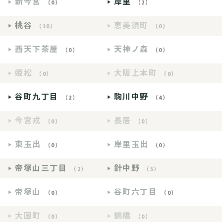
新今宮
岸里
（0）
（2）
桃谷
恵美須町
（10）
（0）
西天下茶屋
天神ノ森
（0）
（0）
姫松
大阪上本町
（0）
（0）
谷町九丁目
駒川中野
（2）
（4）
今宮戎
長居
（0）
（0）
東玉出
岸里玉出
（0）
（0）
帝塚山三丁目
針中野
（2）
（5）
帝塚山
谷町六丁目
（0）
（0）
大国町
鶴橋
（0）
（0）