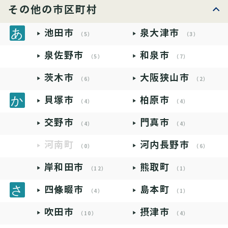
その他の市区町村
池田市
泉大津市
（5）
（3）
泉佐野市
和泉市
（5）
（7）
茨木市
大阪狭山市
（6）
（2）
貝塚市
柏原市
（4）
（4）
交野市
門真市
（4）
（4）
河南町
河内長野市
（0）
（6）
岸和田市
熊取町
（12）
（1）
四條畷市
島本町
（4）
（1）
吹田市
摂津市
（10）
（4）