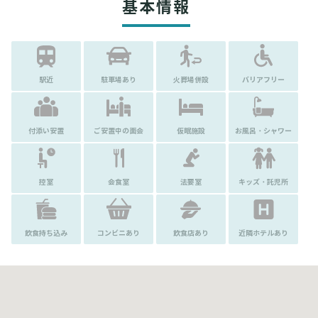
基本情報
駅近
駐車場あり
火葬場併設
バリアフリー
付添い安置
ご安置中の面会
仮眠施設
お風呂・シャワー
控室
会食室
法要室
キッズ・託児所
飲食持ち込み
コンビニあり
飲食店あり
近隣ホテルあり