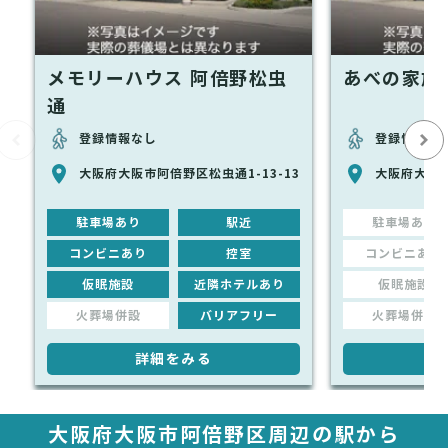
メモリーハウス 阿倍野松虫
あべの家族
通
登録情報なし
登録情報な
大阪府大阪市阿倍野区松虫通1-13-13
大阪府大阪
駐車場あり
駅近
駐車場あり
コンビニあり
控室
コンビニあり
仮眠施設
近隣ホテルあり
仮眠施設
火葬場併設
バリアフリー
火葬場併設
詳細をみる
詳
大阪府大阪市阿倍野区周辺の駅から