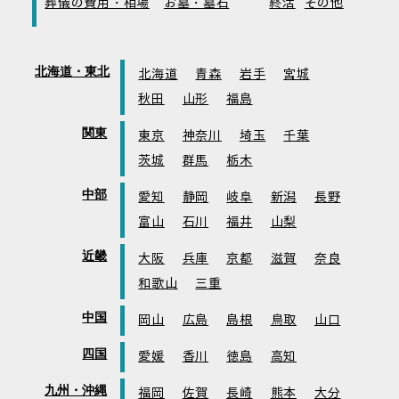
葬儀の費用・相場
お墓・墓石
終活
その他
北海道・東北
北海道
青森
岩手
宮城
秋田
山形
福島
関東
東京
神奈川
埼玉
千葉
茨城
群馬
栃木
中部
愛知
静岡
岐阜
新潟
長野
富山
石川
福井
山梨
近畿
大阪
兵庫
京都
滋賀
奈良
和歌山
三重
中国
岡山
広島
島根
鳥取
山口
四国
愛媛
香川
徳島
高知
九州・沖縄
福岡
佐賀
長崎
熊本
大分