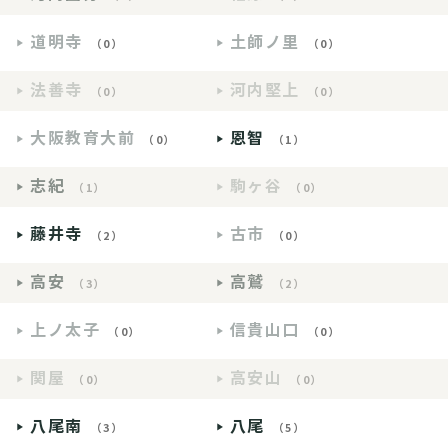
道明寺
土師ノ里
（0）
（0）
法善寺
河内堅上
（0）
（0）
大阪教育大前
恩智
（0）
（1）
志紀
駒ヶ谷
（1）
（0）
藤井寺
古市
（2）
（0）
高安
高鷲
（3）
（2）
上ノ太子
信貴山口
（0）
（0）
関屋
高安山
（0）
（0）
八尾南
八尾
（3）
（5）