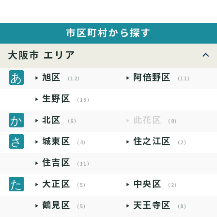
市区町村から探す
大阪市 エリア
旭区
阿倍野区
（12）
（11）
生野区
（15）
北区
此花区
（6）
（0）
城東区
住之江区
（4）
（2）
住吉区
（11）
大正区
中央区
（5）
（2）
鶴見区
天王寺区
（5）
（8）