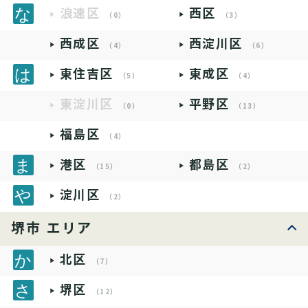
浪速区
西区
（0）
（3）
西成区
西淀川区
（4）
（6）
東住吉区
東成区
（5）
（4）
東淀川区
平野区
（0）
（13）
福島区
（4）
港区
都島区
（15）
（2）
淀川区
（2）
堺市 エリア
北区
（7）
堺区
（12）