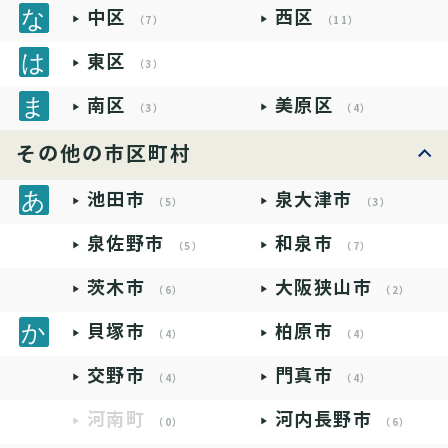
中区
西区
（7）
（11）
東区
（3）
南区
美原区
（3）
（4）
その他の市区町村
池田市
泉大津市
（5）
（3）
泉佐野市
和泉市
（5）
（7）
茨木市
大阪狭山市
（6）
（2）
貝塚市
柏原市
（4）
（4）
交野市
門真市
（4）
（4）
河南町
河内長野市
（0）
（6）