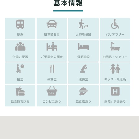
基本情報
駅近
駐車場あり
火葬場併設
バリアフリー
付添い安置
ご安置中の面会
仮眠施設
お風呂・シャワー
控室
会食室
法要室
キッズ・託児所
飲食持ち込み
コンビニあり
飲食店あり
近隣ホテルあり