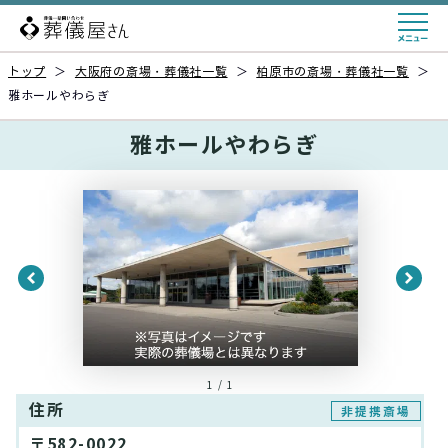
トップ
＞
大阪府の斎場・葬儀社一覧
＞
柏原市の斎場・葬儀社一覧
＞
雅ホールやわらぎ
雅ホールやわらぎ
1 / 1
住所
非提携斎場
〒582-0022