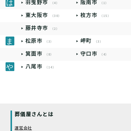
羽曳野市
阪南市
（4）
（1）
東大阪市
枚方市
（30）
（15）
藤井寺市
（2）
松原市
岬町
（3）
（3）
箕面市
守口市
（8）
（4）
八尾市
（14）
葬儀屋さんとは
運営会社