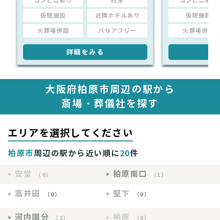
コンビニあり
控室
コンビニあり
仮眠施設
近隣ホテルあり
仮眠施設
火葬場併設
バリアフリー
火葬場併設
詳細をみる
詳
大阪府柏原市周辺の駅から
斎場・葬儀社を探す
エリアを選択してください
柏原市
周辺の駅から近い順に
20
件
安堂
柏原南口
（0）
（1）
高井田
堅下
（0）
（0）
河内国分
柏原
（2）
（0）