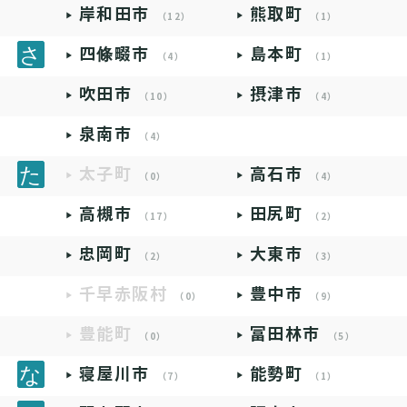
岸和田市
熊取町
（12）
（1）
四條畷市
島本町
（4）
（1）
吹田市
摂津市
（10）
（4）
泉南市
（4）
太子町
高石市
（0）
（4）
高槻市
田尻町
（17）
（2）
忠岡町
大東市
（2）
（3）
千早赤阪村
豊中市
（0）
（9）
豊能町
富田林市
（0）
（5）
寝屋川市
能勢町
（7）
（1）