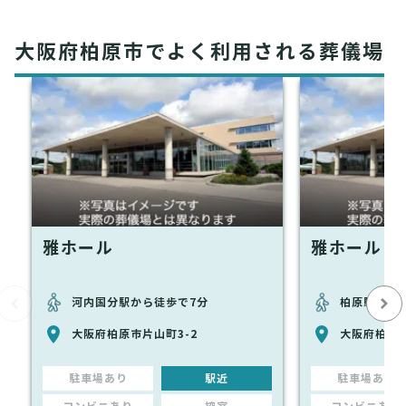
大阪府柏原市でよく利用される葬儀場
雅ホール
雅ホール 
河内国分駅から徒歩で7分
柏原駅から
大阪府柏原市片山町3-2
大阪府柏原市
駐車場あり
駅近
駐車場あり