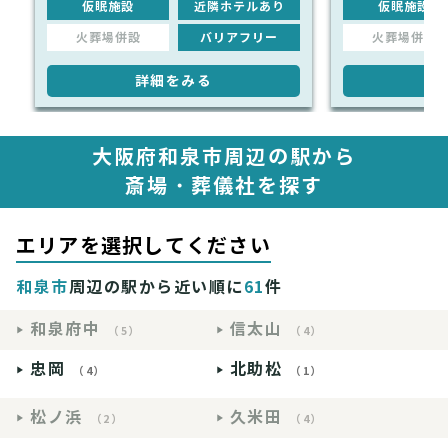
仮眠施設
近隣ホテルあり
仮眠施設
火葬場併設
バリアフリー
火葬場併設
詳細をみる
詳
大阪府和泉市周辺の駅から
斎場・葬儀社を探す
エリアを選択してください
和泉市
周辺の駅から近い順に
61
件
和泉府中
信太山
（5）
（4）
忠岡
北助松
（4）
（1）
松ノ浜
久米田
（2）
（4）