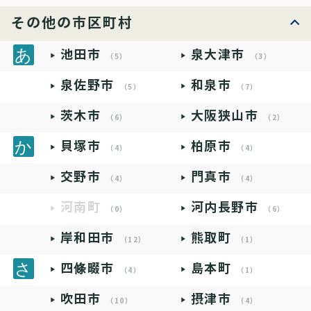
その他の市区町村
池田市
泉大津市
（5）
（3）
泉佐野市
和泉市
（5）
（7）
茨木市
大阪狭山市
（6）
（2）
貝塚市
柏原市
（4）
（4）
交野市
門真市
（4）
（4）
河南町
河内長野市
（0）
（6）
岸和田市
熊取町
（12）
（1）
四條畷市
島本町
（4）
（1）
吹田市
摂津市
（10）
（4）