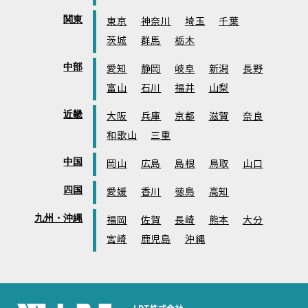
関東
東京
神奈川
埼玉
千葉
茨城
群馬
栃木
中部
愛知
静岡
岐阜
新潟
長野
富山
石川
福井
山梨
近畿
大阪
兵庫
京都
滋賀
奈良
和歌山
三重
中国
岡山
広島
島根
鳥取
山口
四国
愛媛
香川
徳島
高知
九州・沖縄
福岡
佐賀
長崎
熊本
大分
宮崎
鹿児島
沖縄