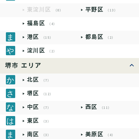
東淀川区
平野区
（0）
（13）
福島区
（4）
港区
都島区
（15）
（2）
淀川区
（2）
堺市 エリア
北区
（7）
堺区
（12）
中区
西区
（7）
（11）
東区
（3）
南区
美原区
（3）
（4）