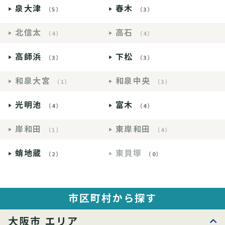
泉大津
春木
（5）
（3）
北信太
高石
（4）
（4）
高師浜
下松
（3）
（3）
和泉大宮
和泉中央
（1）
（3）
光明池
富木
（4）
（4）
岸和田
東岸和田
（1）
（4）
蛸地蔵
東貝塚
（2）
（0）
市区町村から探す
大阪市 エリア