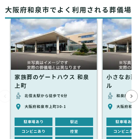
大阪府和泉市でよく利用される葬儀場
家族葬のゲートハウス 和泉
小さなお葬
上町
ル
北信太駅から徒歩で6分
和泉府中駅
大阪府和泉市上町30-1
大阪府和泉市
駐車場あり
駅近
駐車場あり
コンビニあり
控室
コンビニあり