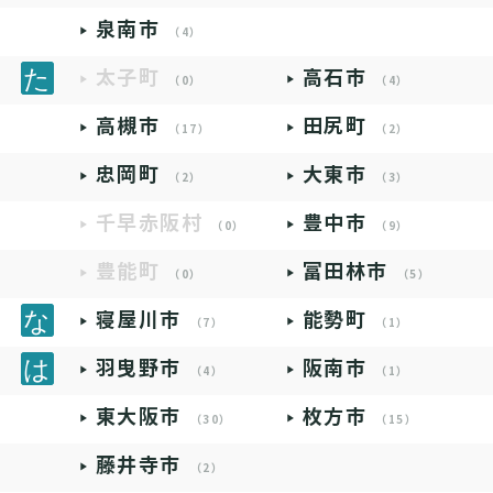
泉南市
（4）
太子町
高石市
（0）
（4）
高槻市
田尻町
（17）
（2）
忠岡町
大東市
（2）
（3）
千早赤阪村
豊中市
（0）
（9）
豊能町
富田林市
（0）
（5）
寝屋川市
能勢町
（7）
（1）
羽曳野市
阪南市
（4）
（1）
東大阪市
枚方市
（30）
（15）
藤井寺市
（2）