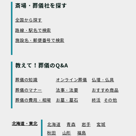
斎場・葬儀社を探す
全国から探す
路線・駅名で検索
施設名・郵便番号で検索
教えて！葬儀のQ&A
葬儀の知識
オンライン葬儀
仏壇・仏具
葬儀のマナー
法事・法要
おすすめ商品
葬儀の費用・相場
お墓・墓石
終活
その他
北海道・東北
北海道
青森
岩手
宮城
秋田
山形
福島