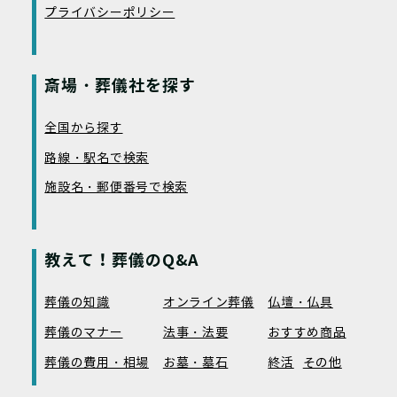
プライバシーポリシー
斎場・葬儀社を探す
全国から探す
路線・駅名で検索
施設名・郵便番号で検索
教えて！葬儀のQ&A
葬儀の知識
オンライン葬儀
仏壇・仏具
葬儀のマナー
法事・法要
おすすめ商品
葬儀の費用・相場
お墓・墓石
終活
その他