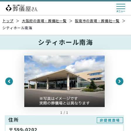
トップ
＞
大阪府の斎場・葬儀社一覧
＞
阪南市の斎場・葬儀社一覧
＞
シティホール南海
シティホール南海
1 / 1
住所
非提携斎場
〒599-0202