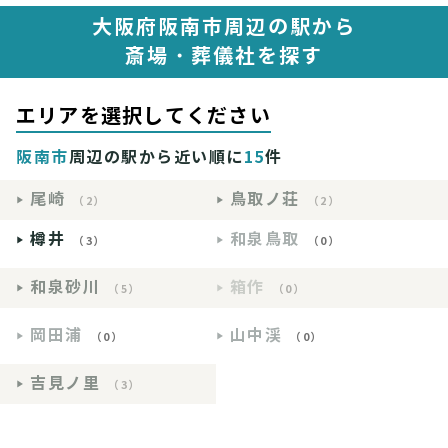
大阪府阪南市周辺の駅から
斎場・葬儀社を探す
エリアを選択してください
阪南市
周辺の駅から近い順に
15
件
尾崎
鳥取ノ荘
（2）
（2）
樽井
和泉鳥取
（3）
（0）
和泉砂川
箱作
（5）
（0）
岡田浦
山中渓
（0）
（0）
吉見ノ里
（3）