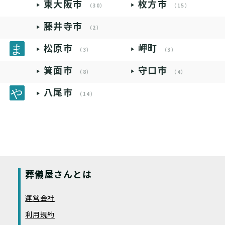
東大阪市
枚方市
（30）
（15）
藤井寺市
（2）
松原市
岬町
（3）
（3）
箕面市
守口市
（8）
（4）
八尾市
（14）
葬儀屋さんとは
運営会社
利用規約