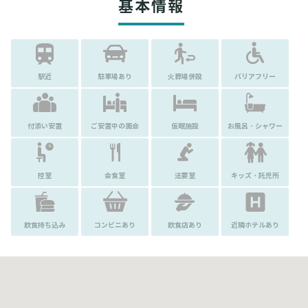
基本情報
駅近
駐車場あり
火葬場併設
バリアフリー
付添い安置
ご安置中の面会
仮眠施設
お風呂・シャワー
控室
会食室
法要室
キッズ・託児所
飲食持ち込み
コンビニあり
飲食店あり
近隣ホテルあり