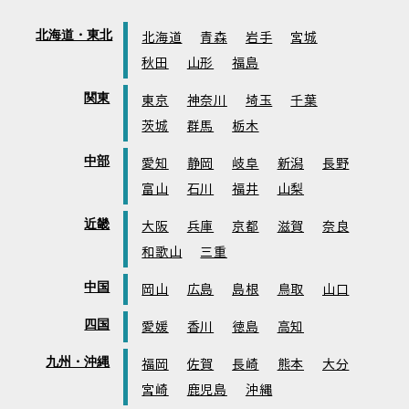
北海道・東北
北海道
青森
岩手
宮城
秋田
山形
福島
関東
東京
神奈川
埼玉
千葉
茨城
群馬
栃木
中部
愛知
静岡
岐阜
新潟
長野
富山
石川
福井
山梨
近畿
大阪
兵庫
京都
滋賀
奈良
和歌山
三重
中国
岡山
広島
島根
鳥取
山口
四国
愛媛
香川
徳島
高知
九州・沖縄
福岡
佐賀
長崎
熊本
大分
宮崎
鹿児島
沖縄