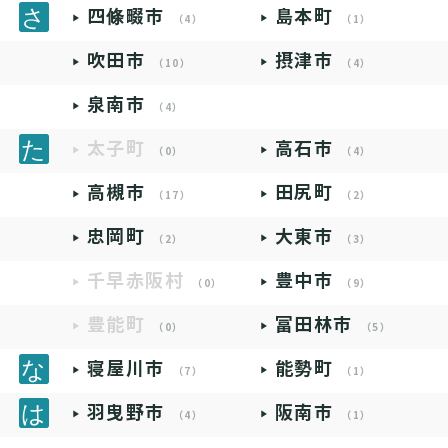
四條畷市
島本町
（4）
（1）
吹田市
摂津市
（10）
（4）
泉南市
（4）
太子町
高石市
（0）
（4）
高槻市
田尻町
（17）
（2）
忠岡町
大東市
（2）
（3）
千早赤阪村
豊中市
（0）
（9）
豊能町
富田林市
（0）
（5）
寝屋川市
能勢町
（7）
（1）
羽曳野市
阪南市
（4）
（1）