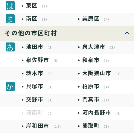
東区
（3）
南区
美原区
（3）
（4）
その他の市区町村
池田市
泉大津市
（5）
（3）
泉佐野市
和泉市
（5）
（7）
茨木市
大阪狭山市
（6）
（2）
貝塚市
柏原市
（4）
（4）
交野市
門真市
（4）
（4）
河南町
河内長野市
（0）
（6）
岸和田市
熊取町
（12）
（1）