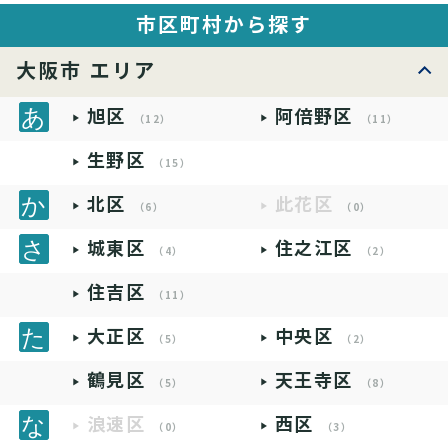
市区町村から探す
大阪市 エリア
旭区
阿倍野区
（12）
（11）
生野区
（15）
北区
此花区
（6）
（0）
城東区
住之江区
（4）
（2）
住吉区
（11）
大正区
中央区
（5）
（2）
鶴見区
天王寺区
（5）
（8）
浪速区
西区
（0）
（3）