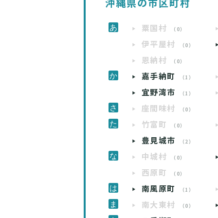
沖縄県の市区町村
粟国村
（0）
伊平屋村
（0）
恩納村
（0）
嘉手納町
（1）
宜野湾市
（1）
座間味村
（0）
竹富町
（0）
豊見城市
（2）
中城村
（0）
西原町
（0）
南風原町
（1）
南大東村
（0）