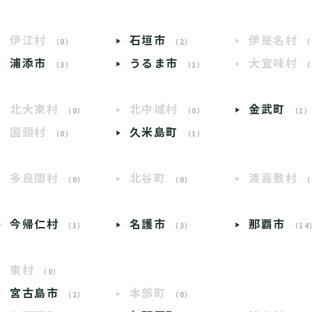
伊江村
石垣市
伊是名村
（0）
（2）
（
浦添市
うるま市
大宜味村
（3）
（1）
（
北大東村
北中城村
金武町
（0）
（0）
（1
国頭村
久米島町
（0）
（1）
多良間村
北谷町
渡嘉敷村
（0）
（0）
（
今帰仁村
名護市
那覇市
（1）
（3）
（14
東村
（0）
宮古島市
本部町
（2）
（0）