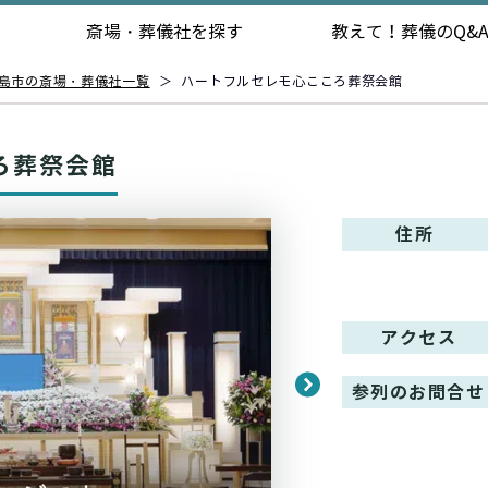
斎場・葬儀社を探す
教えて！
葬儀のQ&
島市の斎場・葬儀社一覧
＞
ハートフルセレモ心こころ葬祭会館
ろ葬祭会館
住所
アクセス
参列のお問合せ