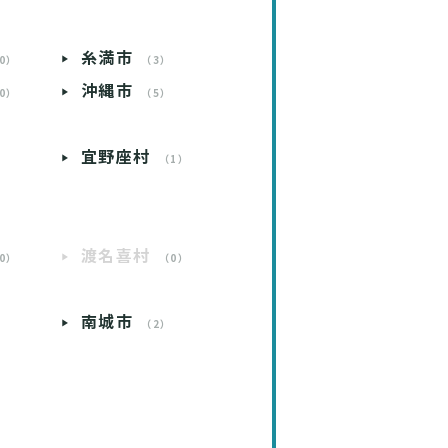
糸満市
0）
（3）
沖縄市
0）
（5）
宜野座村
）
（1）
渡名喜村
0）
（0）
南城市
）
（2）