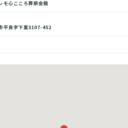
レモ心こころ葬祭会館
平良字下里3107-452