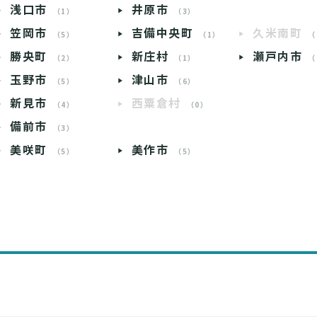
浅口市
井原市
（1）
（3）
笠岡市
吉備中央町
久米南町
（5）
（1）
（
勝央町
新庄村
瀬戸内市
（2）
（1）
（
玉野市
津山市
（5）
（6）
新見市
西粟倉村
（4）
（0）
備前市
（3）
美咲町
美作市
（5）
（5）