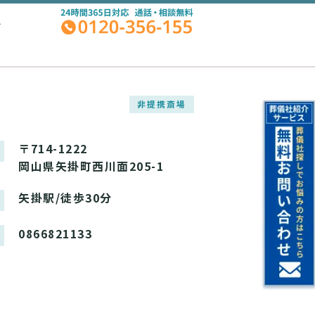
A
非提携斎場
〒714-1222
岡山県矢掛町西川面205-1
矢掛駅/徒歩30分
0866821133