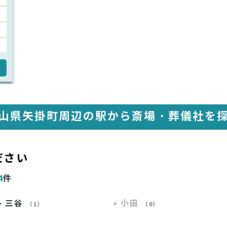
山県矢掛町周辺の駅から
斎場・葬儀社を
ださい
4
件
三谷
小田
（1）
（0）