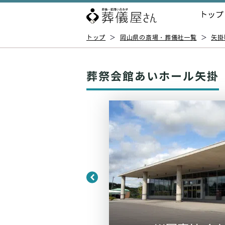
トップ
トップ
＞
岡山県の斎場・葬儀社一覧
＞
矢掛
葬祭会館あいホール矢掛