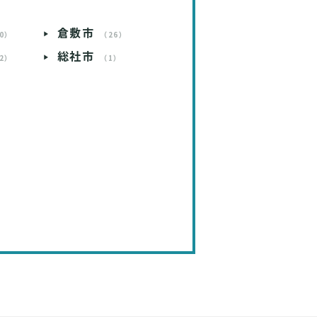
倉敷市
0）
（26）
総社市
2）
（1）