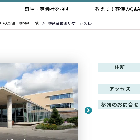
斎場・葬儀社を探す
教えて！
葬儀のQ&
町の斎場・葬儀社一覧
＞
葬祭会館あいホール矢掛
住所
アクセス
参列のお問合せ