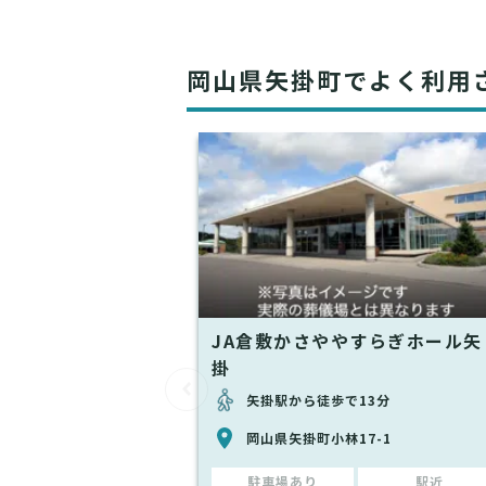
岡山県矢掛町でよく利用
JA倉敷かさややすらぎホール矢
掛
矢掛駅から徒歩で13分
岡山県矢掛町小林17-1
駐車場あり
駅近