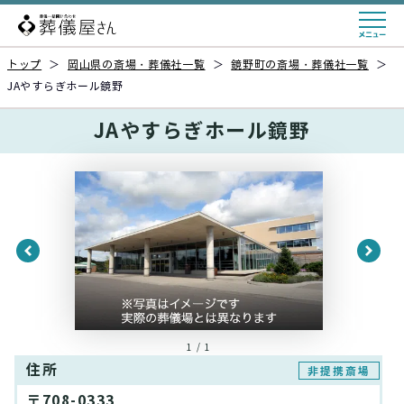
トップ
＞
岡山県の斎場・葬儀社一覧
＞
鏡野町の斎場・葬儀社一覧
＞
JAやすらぎホール鏡野
JAやすらぎホール鏡野
1 / 1
住所
非提携斎場
〒708-0333