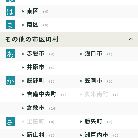
東区
（4）
南区
（6）
その他の市区町村
赤磐市
浅口市
（4）
（1）
井原市
（3）
鏡野町
笠岡市
（1）
（5）
吉備中央町
久米南町
（1）
（0）
倉敷市
（26）
里庄町
勝央町
（0）
（2）
新庄村
瀬戸内市
（1）
（2）