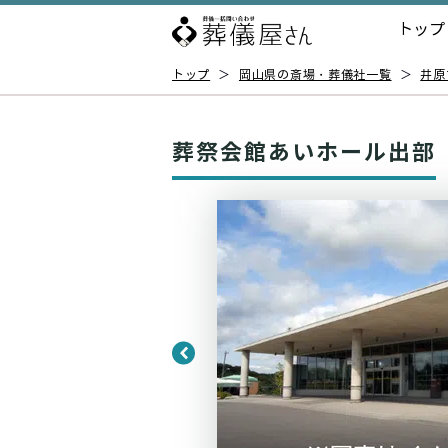
トップ
トップ
＞
岡山県の斎場・葬儀社一覧
＞
井原
葬祭会館あいホール出部