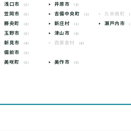
浅口市
井原市
（1）
（3）
笠岡市
吉備中央町
久米南町
（5）
（1）
（
勝央町
新庄村
瀬戸内市
（2）
（1）
（
玉野市
津山市
（5）
（6）
新見市
西粟倉村
（4）
（0）
備前市
（3）
美咲町
美作市
（5）
（5）