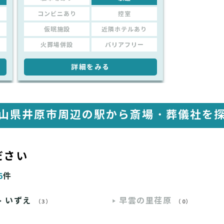
コンビニあり
控室
仮眠施設
近隣ホテルあり
火葬場併設
バリアフリー
詳細をみる
山県井原市周辺の駅から
斎場・葬儀社を
ださい
6
件
いずえ
早雲の里荏原
（3）
（0）