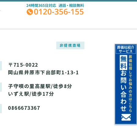
A
非提携斎場
〒715-0022
岡山県井原市下出部町1-13-1
子守唄の里高屋駅/徒歩8分
いずえ駅/徒歩17分
0866673367