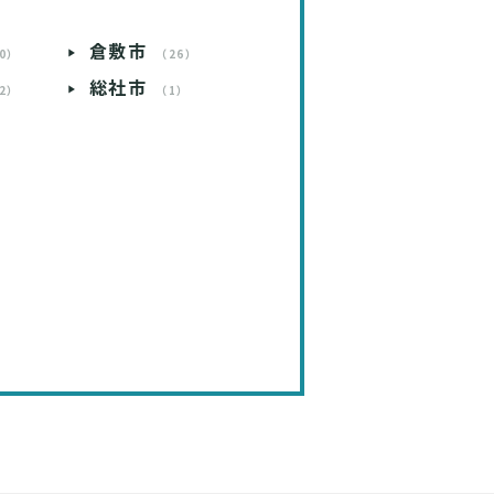
倉敷市
0）
（26）
総社市
2）
（1）