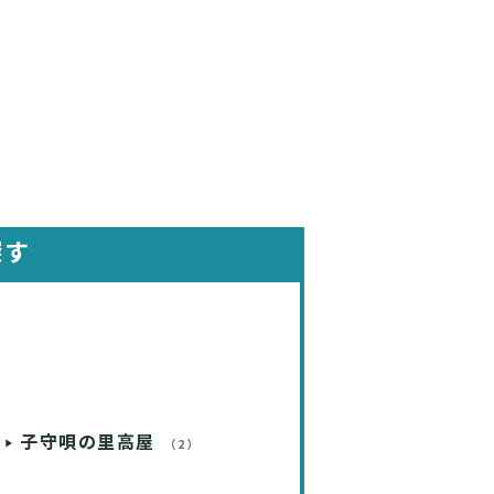
探す
子守唄の里高屋
（2）