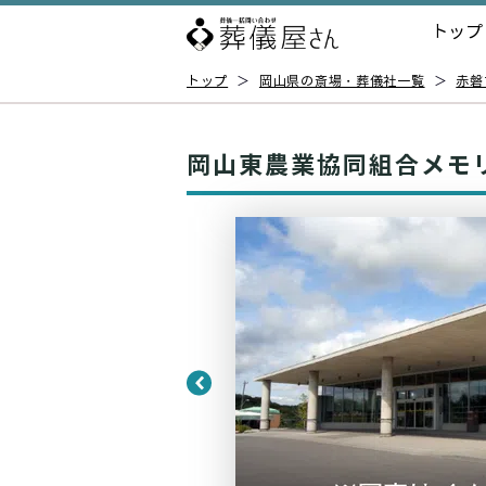
トップ
トップ
＞
岡山県の斎場・葬儀社一覧
＞
赤磐
岡山東農業協同組合メモ