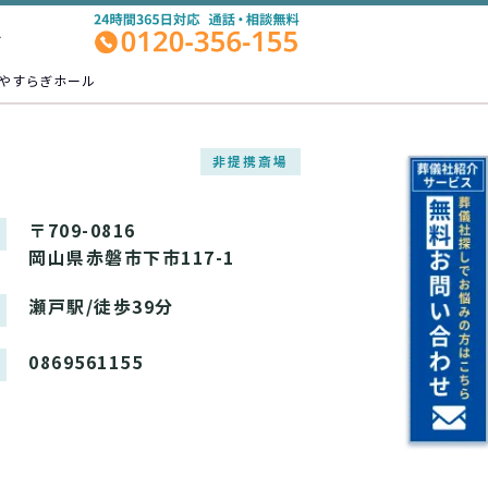
A
やすらぎホール
非提携斎場
〒709-0816
岡山県赤磐市下市117-1
瀬戸駅/徒歩39分
0869561155