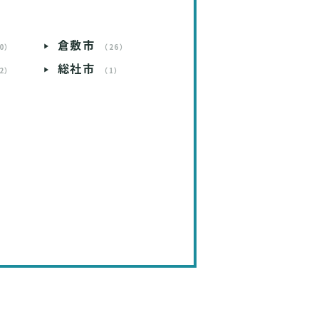
倉敷市
0）
（26）
総社市
2）
（1）