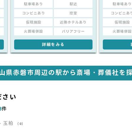
駐車場あり
駅近
駐車場あり
コンビニあり
控室
コンビニあ
仮眠施設
近隣ホテルあり
仮眠施設
火葬場併設
バリアフリー
火葬場併設
詳細をみる
山県赤磐市周辺の駅から
斎場・葬儀社を
ださい
3
件
玉柏
（0）