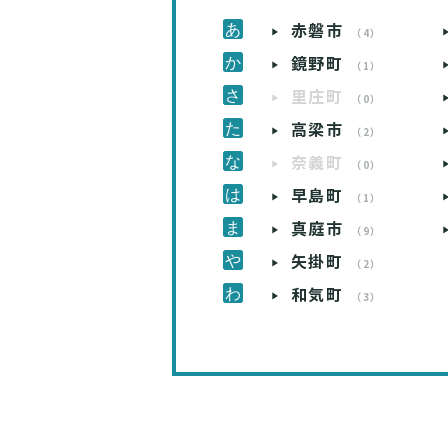
赤磐市
（4）
鏡野町
（1）
里庄町
（0）
高梁市
（2）
奈義町
（0）
早島町
（1）
真庭市
（9）
矢掛町
（2）
和気町
（3）