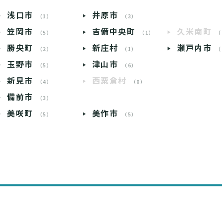
浅口市
井原市
（1）
（3）
笠岡市
吉備中央町
久米南町
（5）
（1）
（
勝央町
新庄村
瀬戸内市
（2）
（1）
（
玉野市
津山市
（5）
（6）
新見市
西粟倉村
（4）
（0）
備前市
（3）
美咲町
美作市
（5）
（5）