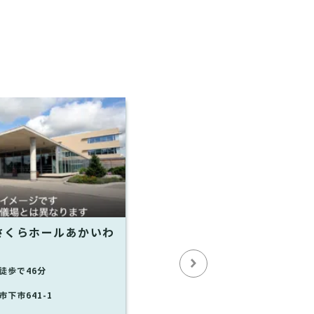
さくらホールあかいわ
徒歩で46分
下市641-1