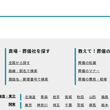
斎場・葬儀社を探す
教えて！葬儀の
全国から探す
葬儀の知識
路線・駅名で検索
葬儀のマナー
施設名・郵便番号で検索
葬儀の費用・相場
海道・東北
北海道
青森
岩手
宮城
秋田
山形
福島
関東
東京
神奈川
埼玉
千葉
茨城
群馬
栃木