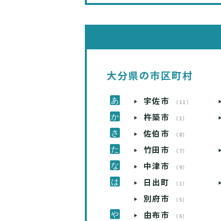
大分県の市区町村
宇佐市
（11）
杵築市
（1）
佐伯市
（8）
竹田市
（7）
中津市
（9）
日出町
（1）
別府市
（5）
由布市
（6）