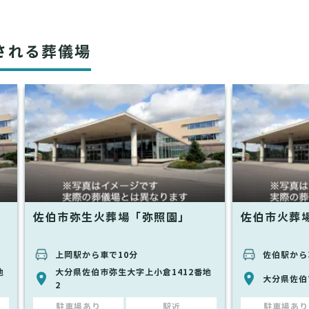
される葬儀場
佐伯市弥生火葬場「弥照園」
佐伯市火葬
上岡駅から車で10分
佐伯駅から
地
大分県佐伯市弥生大字上小倉1412番地
大分県佐伯
2
駐車場あり
駅近
駐車場あり