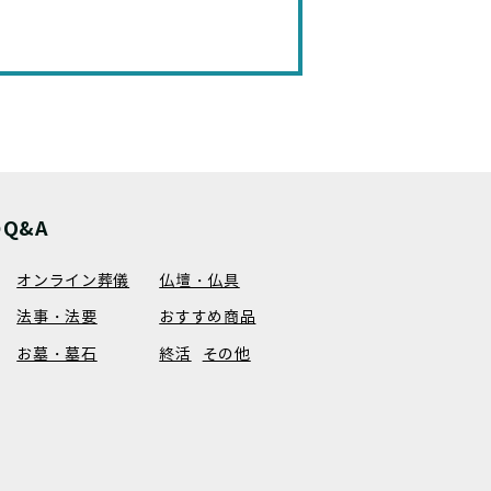
Q&A
オンライン葬儀
仏壇・仏具
法事・法要
おすすめ商品
お墓・墓石
終活
その他