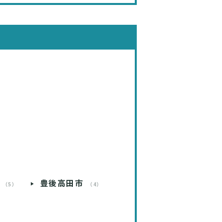
）
豊後高田市
（5）
（4）