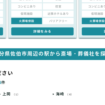
コンビニあり
控室
コンビニあ
仮眠施設
近隣ホテルあり
仮眠施設
火葬場併設
バリアフリー
火葬場併設
詳細をみる
分県佐伯市周辺の駅から
斎場・葬儀社を
ださい
5
件
上岡
海崎
（1）
（4）