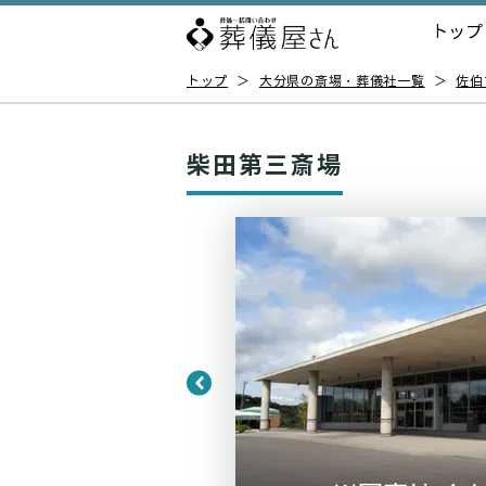
トップ
トップ
＞
大分県の斎場・葬儀社一覧
＞
佐伯
柴田第三斎場