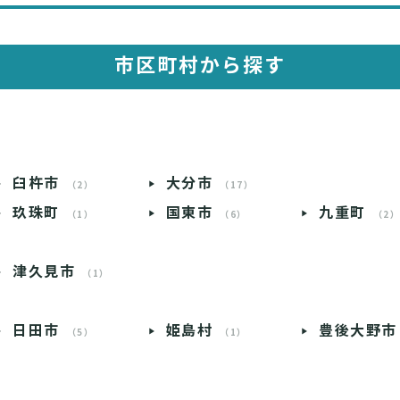
市区町村から探す
臼杵市
大分市
（2）
（17）
玖珠町
国東市
九重町
（1）
（6）
（2
津久見市
（1）
日田市
姫島村
豊後大野市
（5）
（1）