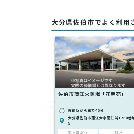
大分県佐伯市でよく利用
佐伯市蒲江火葬場「花明苑」
佐伯駅から車で40分
大分県佐伯市蒲江大字蒲江浦1260番
3
駐車場あり
駅近