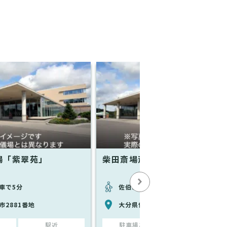
場「紫翠苑」
柴田斎場斎場イセ会館
車で5分
佐伯駅から徒歩で19分
市2881番地
大分県佐伯市長島町1丁目13-24
駅近
駐車場あり
駅近