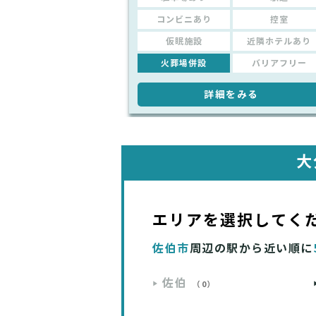
コンビニあり
控室
仮眠施設
近隣ホテルあり
火葬場併設
バリアフリー
詳細をみる
大
エリアを選択してく
佐伯市
周辺の駅から近い順に
佐伯
（0）