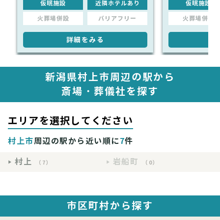
仮眠施設
近隣ホテルあり
仮眠施設
火葬場併設
バリアフリー
火葬場併設
詳細をみる
詳
新潟県村上市周辺の駅から
斎場・葬儀社を探す
エリアを選択してください
村上市
周辺の駅から近い順に
7
件
村上
岩船町
（7）
（0）
市区町村から探す