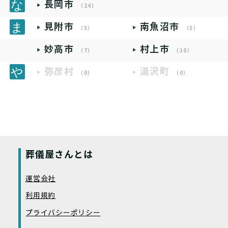
長岡市
（24）
見附市
南魚沼市
（5）
（5）
妙高市
村上市
（7）
（10）
弥彦村
湯沢町
（0）
（0）
葬儀屋さんとは
運営会社
利用規約
プライバシーポリシー