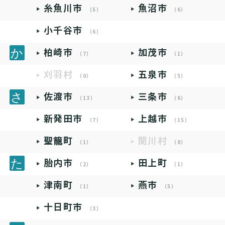
糸魚川市
魚沼市
（5）
（6）
小千谷市
（6）
柏崎市
加茂市
（7）
（1）
刈羽村
五泉市
（0）
（5）
佐渡市
三条市
（13）
（6）
新発田市
上越市
（7）
（15）
聖籠町
関川村
（1）
（0）
胎内市
田上町
（2）
（1）
津南町
燕市
（1）
（5）
十日町市
（3）