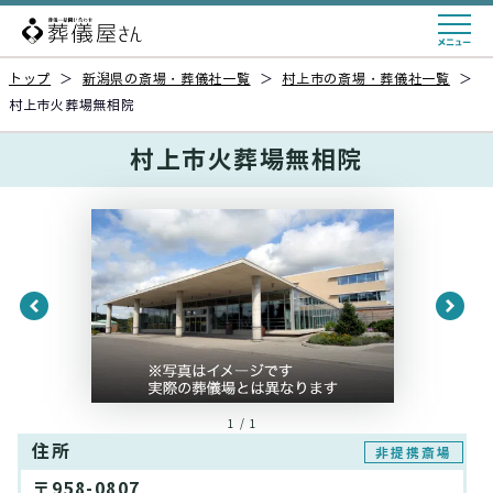
トップ
＞
新潟県の斎場・葬儀社一覧
＞
村上市の斎場・葬儀社一覧
＞
村上市火葬場無相院
村上市火葬場無相院
1 / 1
住所
非提携斎場
〒958-0807