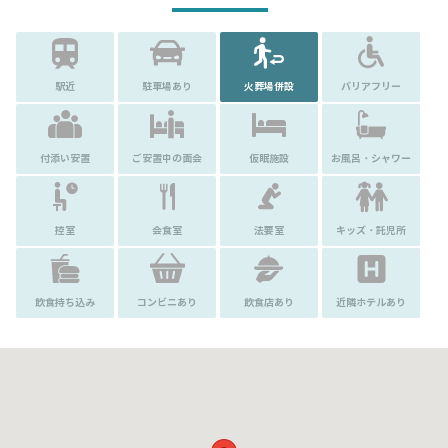
駅近
駐車場あり
火葬場併設
バリアフリー
付添い安置
ご安置中の面会
仮眠施設
お風呂・シャワー
控室
会食室
法要室
キッズ・託児所
飲食持ち込み
コンビニあり
飲食店あり
近隣ホテルあり