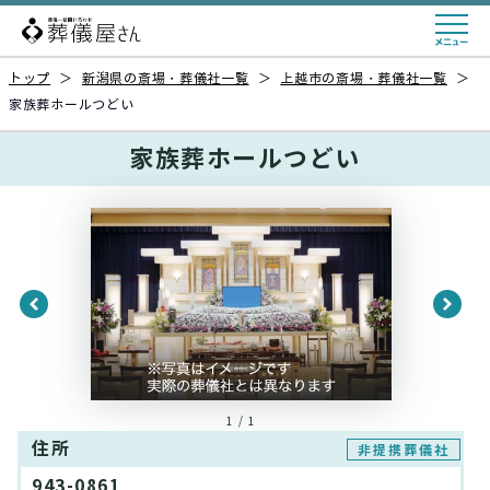
トップ
＞
新潟県の斎場・葬儀社一覧
＞
上越市の斎場・葬儀社一覧
＞
家族葬ホールつどい
家族葬ホールつどい
1 / 1
住所
非提携葬儀社
943-0861