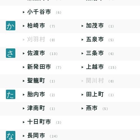
小千谷市
（6）
柏崎市
加茂市
（7）
（1）
刈羽村
五泉市
（0）
（5）
佐渡市
三条市
（13）
（6）
新発田市
上越市
（7）
（15）
聖籠町
関川村
（1）
（0）
胎内市
田上町
（2）
（1）
津南町
燕市
（1）
（5）
十日町市
（3）
長岡市
（24）