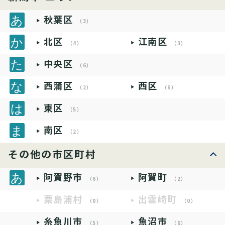
秋葉区
（3）
北区
江南区
（4）
（3）
中央区
（6）
西蒲区
西区
（2）
（6）
東区
（5）
南区
（2）
その他の市区町村
阿賀野市
阿賀町
（6）
（2）
粟島浦村
出雲崎町
（0）
（0）
糸魚川市
魚沼市
（5）
（6）