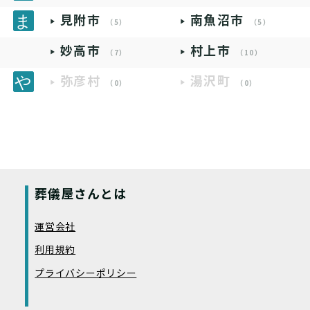
見附市
南魚沼市
（5）
（5）
妙高市
村上市
（7）
（10）
弥彦村
湯沢町
（0）
（0）
葬儀屋さんとは
運営会社
利用規約
プライバシーポリシー