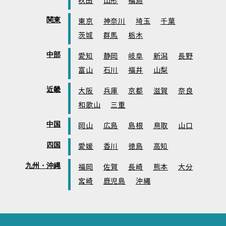
秋田
山形
福島
関東
東京
神奈川
埼玉
千葉
茨城
群馬
栃木
中部
愛知
静岡
岐阜
新潟
長野
富山
石川
福井
山梨
近畿
大阪
兵庫
京都
滋賀
奈良
和歌山
三重
中国
岡山
広島
島根
鳥取
山口
四国
愛媛
香川
徳島
高知
九州・沖縄
福岡
佐賀
長崎
熊本
大分
宮崎
鹿児島
沖縄