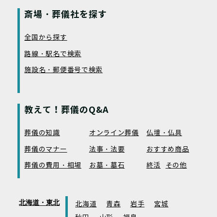
斎場・葬儀社を探す
全国から探す
路線・駅名で検索
施設名・郵便番号で検索
教えて！葬儀のQ&A
葬儀の知識
オンライン葬儀
仏壇・仏具
葬儀のマナー
法事・法要
おすすめ商品
葬儀の費用・相場
お墓・墓石
終活
その他
北海道・東北
北海道
青森
岩手
宮城