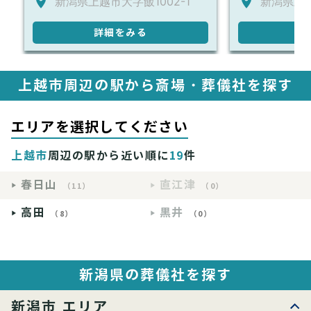
新潟県上越市大字飯1002-1
新潟県上
詳細をみる
詳
上越市周辺の駅から斎場・葬儀社を探す
エリアを選択してください
上越市
周辺の駅から近い順に
19
件
春日山
直江津
（11）
（0）
高田
黒井
（8）
（0）
新潟県の葬儀社を探す
新潟市 エリア