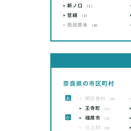
新ノ口
（1）
笠縫
（2）
西田原本
（0）
奈良県の市区町村
明日香村
（0）
王寺町
（1）
橿原市
（2）
川上村
（0）