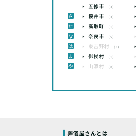
五條市
（3）
桜井市
（3）
高取町
（1）
奈良市
（5）
東吉野村
（0）
御杖村
（1）
山添村
（0）
葬儀屋さんとは