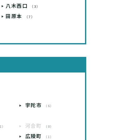
八木西口
（3）
田原本
（7）
宇陀市
）
（6）
河合町
1）
（0）
広陵町
）
（1）