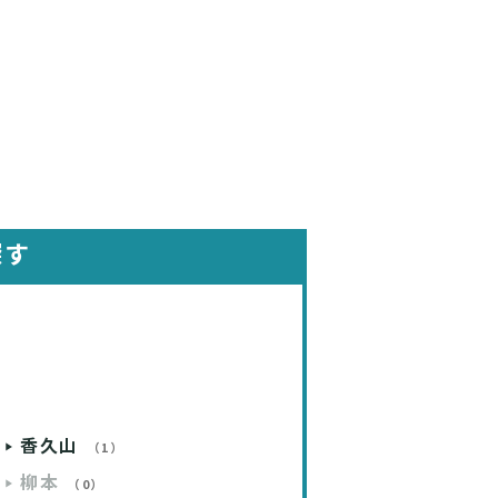
探す
香久山
（1）
柳本
（0）