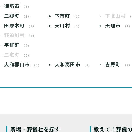
御所市
（1）
三郷町
下市町
下北山村
（1）
（1）
（
田原本町
天川村
天理市
（6）
（1）
（1
野迫川村
（0）
平群町
（2）
三宅町
（0）
大和郡山市
大和高田市
吉野町
（3）
（2）
（2
斎場・葬儀社を探す
教えて！葬儀の