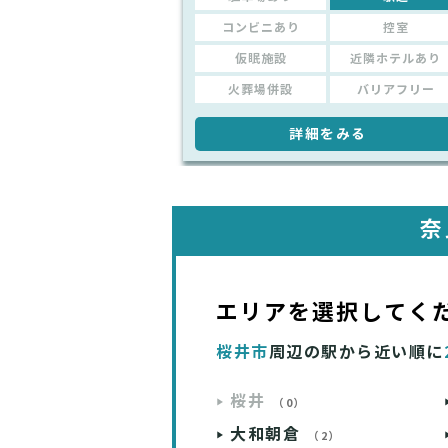
コンビニあり
控室
仮眠施設
近隣ホテルあり
火葬場併設
バリアフリー
詳細をみる
奈
エリアを選択してく
桜井市
周辺の駅から近い順に
桜井
（0）
大和朝倉
（2）