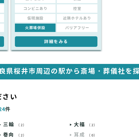
コンビニあり
控室
仮眠施設
近隣ホテルあり
火葬場併設
バリアフリー
詳細をみる
良県桜井市周辺の駅から
斎場・葬儀社を
ださい
24
件
三輪
大福
（2）
（2）
巻向
耳成
（2）
（0）