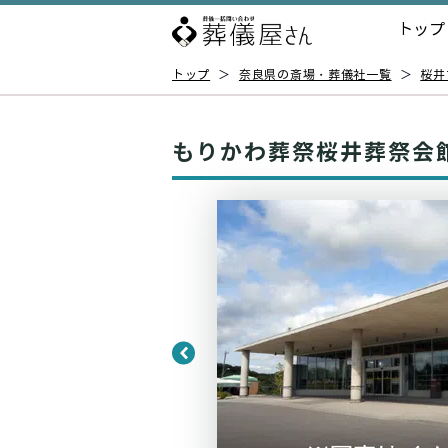
トップ
トップ
＞
奈良県の斎場・葬儀社一覧
＞
桜井
もりかわ葬祭桜井葬祭会