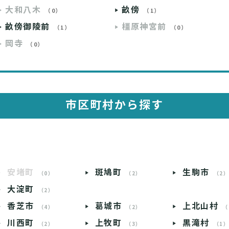
大和八木
畝傍
（0）
（1）
畝傍御陵前
橿原神宮前
（1）
（0）
岡寺
（0）
市区町村から探す
安堵町
斑鳩町
生駒市
（0）
（2）
（2
大淀町
（2）
香芝市
葛城市
上北山村
（4）
（2）
（
川西町
上牧町
黒滝村
（2）
（3）
（1