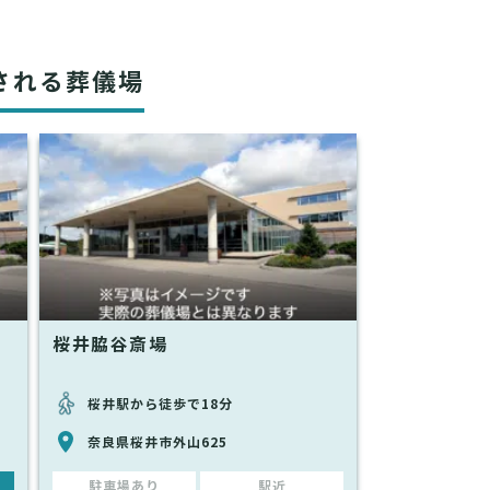
される葬儀場
桜井脇谷斎場
桜井駅から徒歩で18分
奈良県桜井市外山625
駐車場あり
駅近