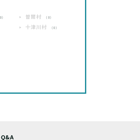
曽爾村
0）
（0）
十津川村
）
（0）
）
Q&A