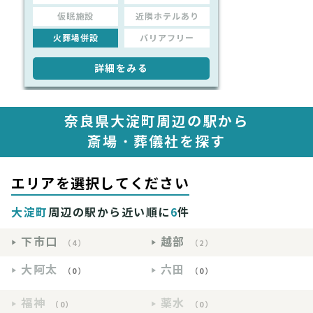
仮眠施設
近隣ホテルあり
火葬場併設
バリアフリー
詳細をみる
奈良県大淀町周辺の駅から
斎場・葬儀社を探す
エリアを選択してください
大淀町
周辺の駅から近い順に
6
件
下市口
越部
（4）
（2）
大阿太
六田
（0）
（0）
福神
薬水
（0）
（0）