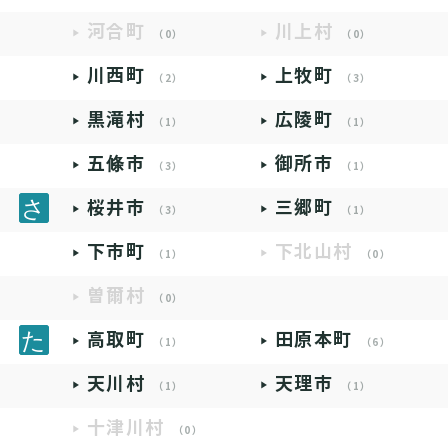
河合町
川上村
（0）
（0）
川西町
上牧町
（2）
（3）
黒滝村
広陵町
（1）
（1）
五條市
御所市
（3）
（1）
桜井市
三郷町
（3）
（1）
下市町
下北山村
（1）
（0）
曽爾村
（0）
高取町
田原本町
（1）
（6）
天川村
天理市
（1）
（1）
十津川村
（0）