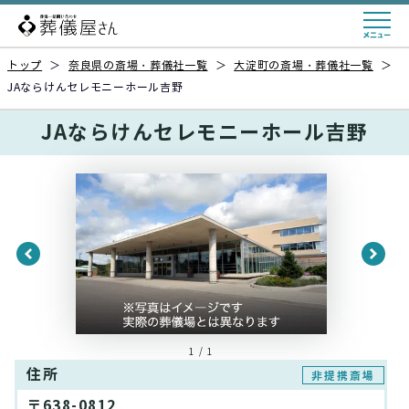
トップ
＞
奈良県の斎場・葬儀社一覧
＞
大淀町の斎場・葬儀社一覧
＞
JAならけんセレモニーホール吉野
JAならけんセレモニーホール吉野
1 / 1
住所
非提携斎場
〒638-0812