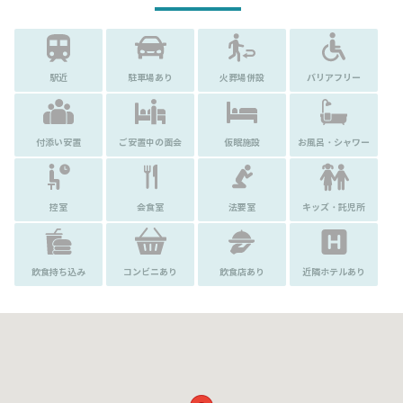
駅近
駐車場あり
火葬場併設
バリアフリー
付添い安置
ご安置中の面会
仮眠施設
お風呂・シャワー
控室
会食室
法要室
キッズ・託児所
飲食持ち込み
コンビニあり
飲食店あり
近隣ホテルあり