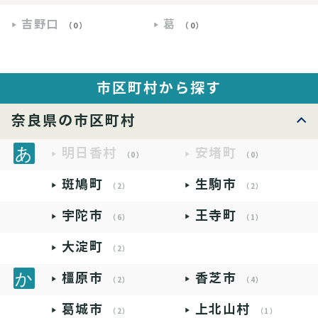
吉野口
葛
（0）
（0）
市区町村から探す
奈良県の市区町村
明日香村
安堵町
（0）
（0）
斑鳩町
生駒市
（2）
（2）
宇陀市
王寺町
（6）
（1）
大淀町
（2）
橿原市
香芝市
（2）
（4）
葛城市
上北山村
（2）
（1）