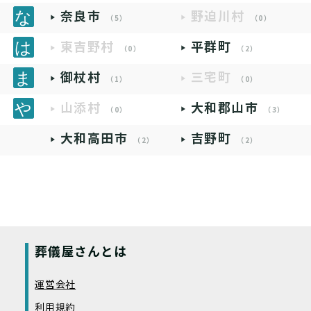
奈良市
野迫川村
（5）
（0）
東吉野村
平群町
（0）
（2）
御杖村
三宅町
（1）
（0）
山添村
大和郡山市
（0）
（3）
大和高田市
吉野町
（2）
（2）
葬儀屋さんとは
運営会社
利用規約