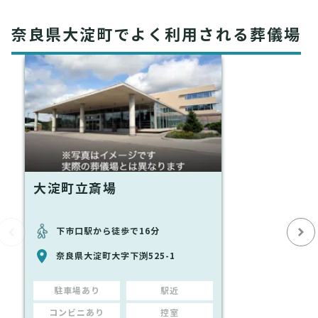
奈良県大淀町でよく利用される葬儀場
大淀町立斎場
下市口駅から徒歩で16分
奈良県大淀町大字下渕525-1
駐車場あり
駅近
コンビニあり
控室