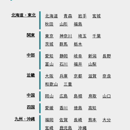
北海道・東北
北海道
青森
岩手
宮城
秋田
山形
福島
関東
東京
神奈川
埼玉
千葉
茨城
群馬
栃木
中部
愛知
静岡
岐阜
新潟
長野
富山
石川
福井
山梨
近畿
大阪
兵庫
京都
滋賀
奈良
和歌山
三重
中国
岡山
広島
島根
鳥取
山口
四国
愛媛
香川
徳島
高知
九州・沖縄
福岡
佐賀
長崎
熊本
大分
宮崎
鹿児島
沖縄