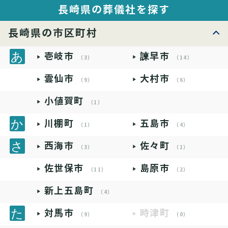
長崎県の葬儀社を探す
長崎県の市区町村
壱岐市
諫早市
（3）
（14）
雲仙市
大村市
（9）
（6）
小値賀町
（1）
川棚町
五島市
（1）
（4）
西海市
佐々町
（3）
（1）
佐世保市
島原市
（11）
（2）
新上五島町
（4）
対馬市
時津町
（9）
（0）