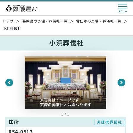
トップ
＞
長崎県の斎場・葬儀社一覧
＞
雲仙市の斎場・葬儀社一覧
＞
小浜葬儀社
小浜葬儀社
1 / 1
住所
非提携葬儀社
854-0513