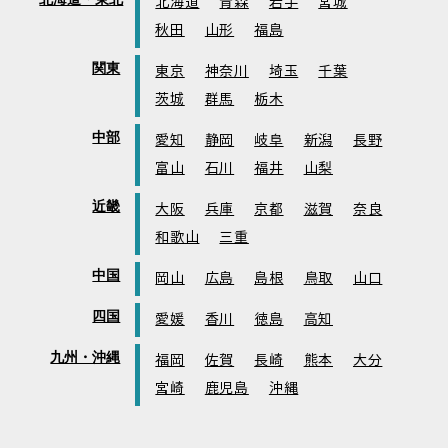
北海道
青森
岩手
宮城
秋田
山形
福島
関東
東京
神奈川
埼玉
千葉
茨城
群馬
栃木
中部
愛知
静岡
岐阜
新潟
長野
富山
石川
福井
山梨
近畿
大阪
兵庫
京都
滋賀
奈良
和歌山
三重
中国
岡山
広島
島根
鳥取
山口
四国
愛媛
香川
徳島
高知
九州・沖縄
福岡
佐賀
長崎
熊本
大分
宮崎
鹿児島
沖縄