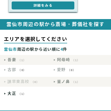
詳細をみる
雲仙市周辺の駅から斎場・葬儀社を探す
エリアを選択してください
雲仙市
周辺の駅から近い順に
4
件
吾妻
阿母崎
（1）
（1）
古部
愛野
（0）
（0）
諫早東高校
釜ノ鼻
（0）
（1）
大正
（1）