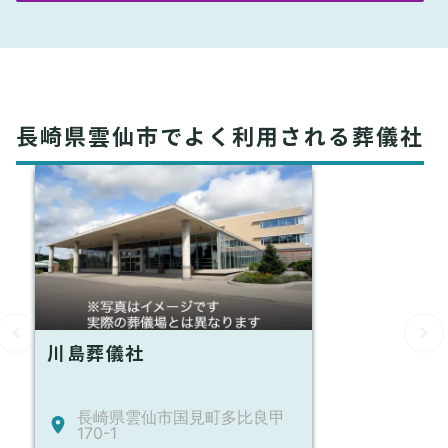
長崎県雲仙市でよく利用される葬儀社
川島葬儀社
長崎県雲仙市国見町多比良甲
170-1