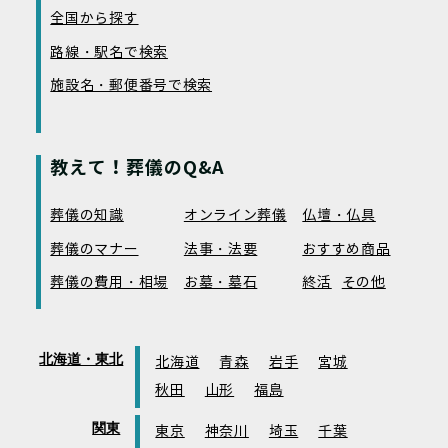
全国から探す
路線・駅名で検索
施設名・郵便番号で検索
教えて！葬儀のQ&A
葬儀の知識
オンライン葬儀
仏壇・仏具
葬儀のマナー
法事・法要
おすすめ商品
葬儀の費用・相場
お墓・墓石
終活
その他
北海道・東北
北海道
青森
岩手
宮城
秋田
山形
福島
関東
東京
神奈川
埼玉
千葉