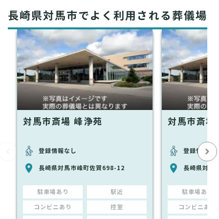
長崎県対馬市でよく利用される葬儀場
対馬市斎場 峰浄苑
対馬市斎場
登録情報なし
登録情報な
長崎県対馬市峰町佐賀698-12
長崎県対馬市
駐車場あり
駅近
駐車場あり
コンビニあり
控室
コンビニあり