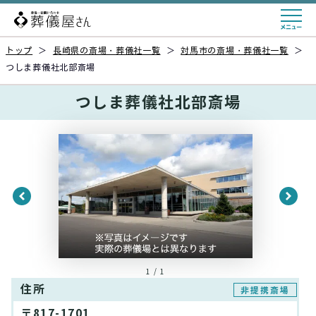
トップ
＞
長崎県の斎場・葬儀社一覧
＞
対馬市の斎場・葬儀社一覧
＞
つしま葬儀社北部斎場
つしま葬儀社北部斎場
1 / 1
住所
非提携斎場
〒817-1701