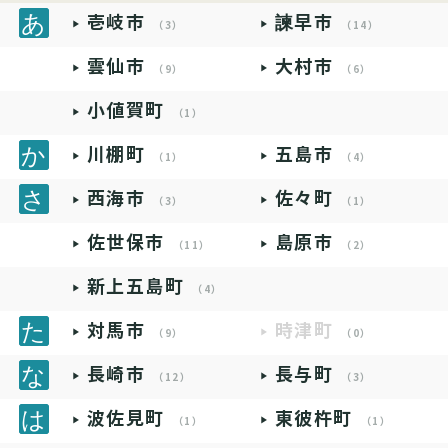
壱岐市
諫早市
（3）
（14）
雲仙市
大村市
（9）
（6）
小値賀町
（1）
川棚町
五島市
（1）
（4）
西海市
佐々町
（3）
（1）
佐世保市
島原市
（11）
（2）
新上五島町
（4）
対馬市
時津町
（9）
（0）
長崎市
長与町
（12）
（3）
波佐見町
東彼杵町
（1）
（1）