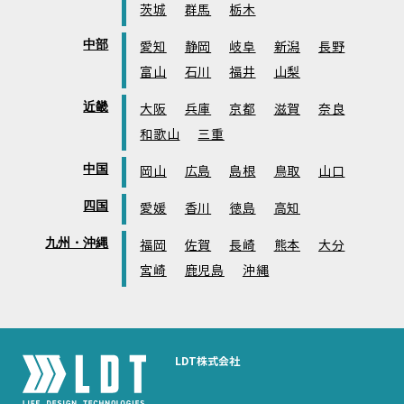
茨城
群馬
栃木
中部
愛知
静岡
岐阜
新潟
長野
富山
石川
福井
山梨
近畿
大阪
兵庫
京都
滋賀
奈良
和歌山
三重
中国
岡山
広島
島根
鳥取
山口
四国
愛媛
香川
徳島
高知
九州・沖縄
福岡
佐賀
長崎
熊本
大分
宮崎
鹿児島
沖縄
LDT株式会社