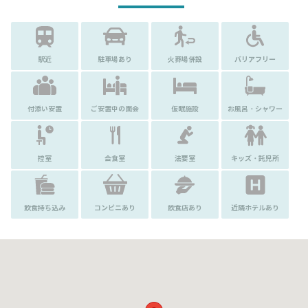
駅近
駐車場あり
火葬場併設
バリアフリー
付添い安置
ご安置中の面会
仮眠施設
お風呂・シャワー
控室
会食室
法要室
キッズ・託児所
飲食持ち込み
コンビニあり
飲食店あり
近隣ホテルあり