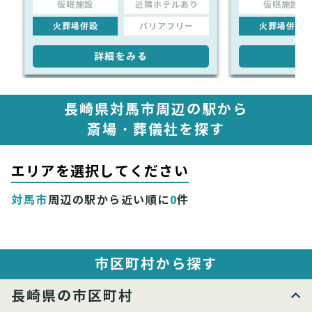
仮眠施設
近隣ホテルあり
仮眠施設
火葬場併設
バリアフリー
火葬場併設
詳細をみる
詳
長崎県対馬市周辺の駅から
斎場・葬儀社を探す
エリアを選択してください
対馬市
周辺の駅から近い順に
0
件
市区町村から探す
長崎県の市区町村