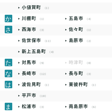
小値賀町
（1）
川棚町
五島市
（1）
（4）
西海市
佐々町
（3）
（1）
佐世保市
島原市
（11）
（2）
新上五島町
（4）
対馬市
時津町
（9）
（0）
長崎市
長与町
（12）
（3）
波佐見町
東彼杵町
（1）
（1）
平戸市
（10）
松浦市
南島原市
（3）
（6）