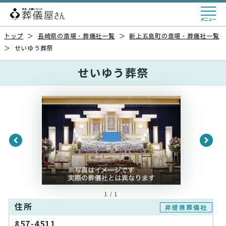
トップ
＞
長崎県の斎場・葬儀社一覧
＞
新上五島町の斎場・葬儀社一覧
＞
せいゆう葬祭
せいゆう葬祭
1 / 1
住所
非提携葬儀社
857-4511