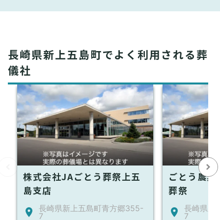
長崎県新上五島町でよく利用される葬
儀社
株式会社JAごとう葬祭上五
ごとう農業
島支店
葬祭
長崎県新上五島町青方郷355-
長崎県新上
7
7