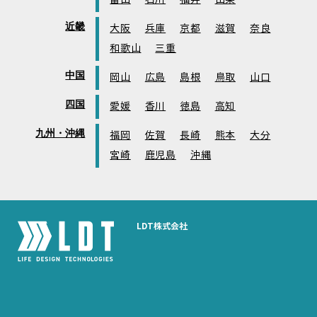
近畿
大阪
兵庫
京都
滋賀
奈良
和歌山
三重
中国
岡山
広島
島根
鳥取
山口
四国
愛媛
香川
徳島
高知
九州・沖縄
福岡
佐賀
長崎
熊本
大分
宮崎
鹿児島
沖縄
LDT株式会社