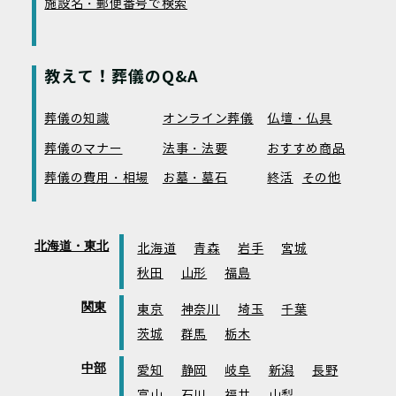
施設名・郵便番号で検索
教えて！葬儀のQ&A
葬儀の知識
オンライン葬儀
仏壇・仏具
葬儀のマナー
法事・法要
おすすめ商品
葬儀の費用・相場
お墓・墓石
終活
その他
北海道・東北
北海道
青森
岩手
宮城
秋田
山形
福島
関東
東京
神奈川
埼玉
千葉
茨城
群馬
栃木
中部
愛知
静岡
岐阜
新潟
長野
富山
石川
福井
山梨