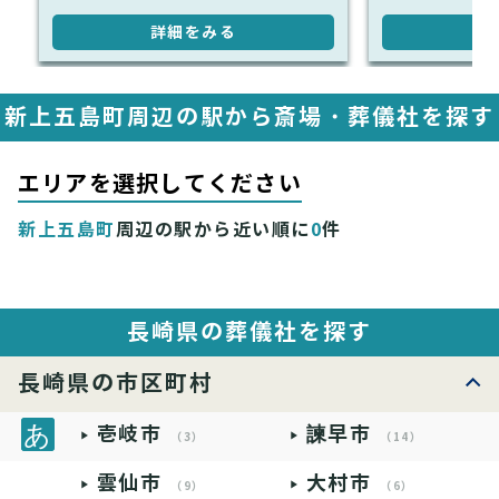
詳細をみる
詳
新上五島町周辺の駅から斎場・葬儀社を探す
エリアを選択してください
新上五島町
周辺の駅から近い順に
0
件
長崎県の葬儀社を探す
長崎県の市区町村
壱岐市
諫早市
（3）
（14）
雲仙市
大村市
（9）
（6）