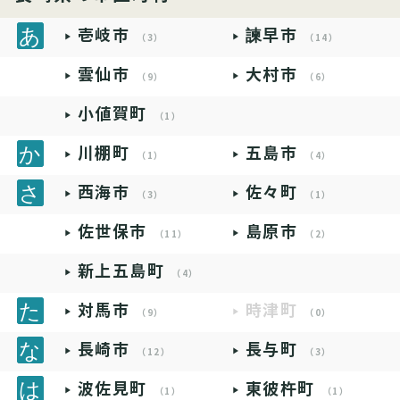
壱岐市
諫早市
（3）
（14）
雲仙市
大村市
（9）
（6）
小値賀町
（1）
川棚町
五島市
（1）
（4）
西海市
佐々町
（3）
（1）
佐世保市
島原市
（11）
（2）
新上五島町
（4）
対馬市
時津町
（9）
（0）
長崎市
長与町
（12）
（3）
波佐見町
東彼杵町
（1）
（1）