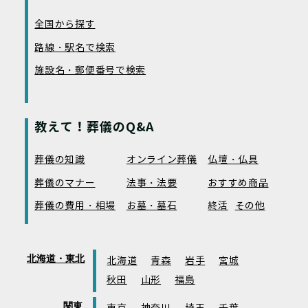
全国から探す
路線・駅名で検索
施設名・郵便番号で検索
教えて！葬儀のQ&A
葬儀の知識
オンライン葬儀
仏壇・仏具
葬儀のマナー
法事・法要
おすすめ商品
葬儀の費用・相場
お墓・墓石
終活
その他
北海道・東北
北海道
青森
岩手
宮城
秋田
山形
福島
関東