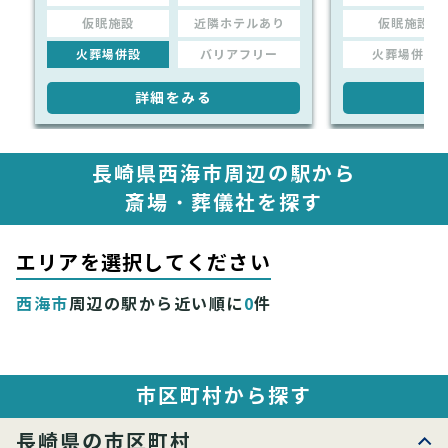
仮眠施設
近隣ホテルあり
仮眠施設
火葬場併設
バリアフリー
火葬場併設
詳細をみる
詳
長崎県西海市周辺の駅から
斎場・葬儀社を探す
エリアを選択してください
西海市
周辺の駅から近い順に
0
件
市区町村から探す
長崎県の市区町村