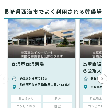
長崎県西海市でよく利用される葬儀場
西海市西海斎場
長崎西彼農
ら会館大崎
早岐駅から車で35分
登録情報な
長崎県西海市西海町黒口郷2433番地
長崎県西海市
1
駐車場あり
駅近
駐車場あり
コンビニあり
控室
コンビニあり