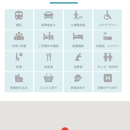
駅近
駐車場あり
火葬場併設
バリアフリー
付添い安置
ご安置中の面会
仮眠施設
お風呂・シャワー
控室
会食室
法要室
キッズ・託児所
飲食持ち込み
コンビニあり
飲食店あり
近隣ホテルあり