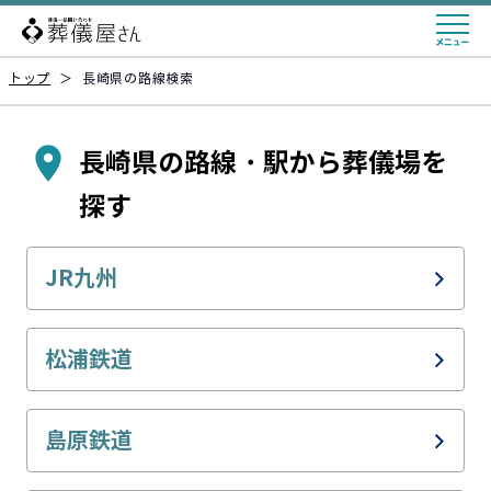
トップ
＞
長崎県の路線検索
長崎県の路線・駅から葬儀場を
探す
JR九州
JR長崎本線(鳥栖～長崎)
松浦鉄道
JR佐世保線
西九州線(伊万里～佐世保)
島原鉄道
JR大村線