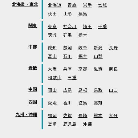
北海道・東北
北海道
青森
岩手
宮城
秋田
山形
福島
関東
東京
神奈川
埼玉
千葉
茨城
群馬
栃木
中部
愛知
静岡
岐阜
新潟
長野
富山
石川
福井
山梨
近畿
大阪
兵庫
京都
滋賀
奈良
和歌山
三重
中国
岡山
広島
島根
鳥取
山口
四国
愛媛
香川
徳島
高知
九州・沖縄
福岡
佐賀
長崎
熊本
大分
宮崎
鹿児島
沖縄