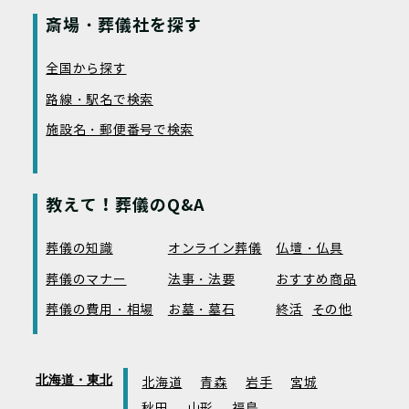
斎場・葬儀社を探す
全国から探す
路線・駅名で検索
施設名・郵便番号で検索
教えて！葬儀のQ&A
葬儀の知識
オンライン葬儀
仏壇・仏具
葬儀のマナー
法事・法要
おすすめ商品
葬儀の費用・相場
お墓・墓石
終活
その他
北海道・東北
北海道
青森
岩手
宮城
秋田
山形
福島