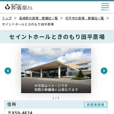
トップ
＞
長崎県の斎場・葬儀社一覧
＞
平戸市の斎場・葬儀社一覧
＞
セイントホールときのもり田平斎場
セイントホールときのもり田平斎場
1 / 1
住所
非提携斎場
〒859-4824