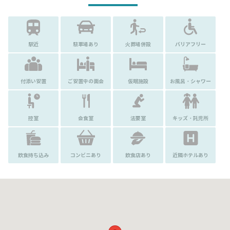
駅近
駐車場あり
火葬場併設
バリアフリー
付添い安置
ご安置中の面会
仮眠施設
お風呂・シャワー
控室
会食室
法要室
キッズ・託児所
飲食持ち込み
コンビニあり
飲食店あり
近隣ホテルあり