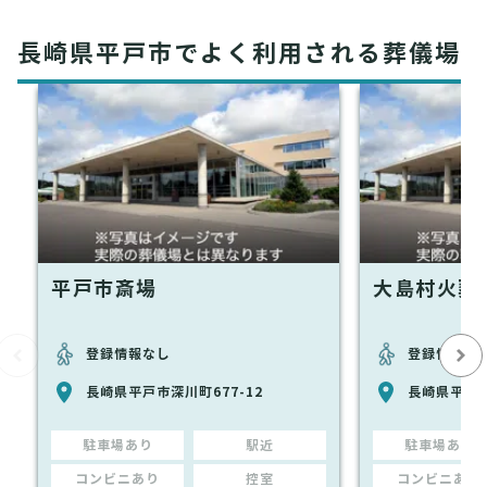
長崎県平戸市でよく利用される葬儀場
平戸市斎場
大島村火葬
登録情報なし
登録情報な
長崎県平戸市深川町677-12
長崎県平戸市
駐車場あり
駅近
駐車場あり
コンビニあり
控室
コンビニあり