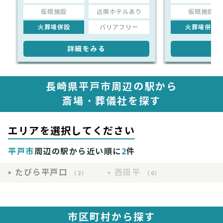
仮眠施設
近隣ホテルあり
仮眠施設
火葬場併設
バリアフリー
火葬場併設
詳細をみる
詳
長崎県平戸市周辺の駅から
斎場・葬儀社を探す
エリアを選択してください
平戸市
周辺の駅から近い順に
2
件
たびら平戸口
西田平
（2）
（0）
市区町村から探す