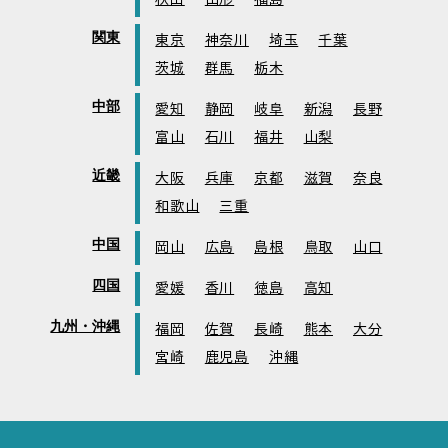
関東
東京
神奈川
埼玉
千葉
茨城
群馬
栃木
中部
愛知
静岡
岐阜
新潟
長野
富山
石川
福井
山梨
近畿
大阪
兵庫
京都
滋賀
奈良
和歌山
三重
中国
岡山
広島
島根
鳥取
山口
四国
愛媛
香川
徳島
高知
九州・沖縄
福岡
佐賀
長崎
熊本
大分
宮崎
鹿児島
沖縄