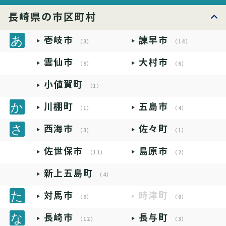
長崎県の市区町村
壱岐市
諫早市
（3）
（14）
雲仙市
大村市
（9）
（6）
小値賀町
（1）
川棚町
五島市
（1）
（4）
西海市
佐々町
（3）
（1）
佐世保市
島原市
（11）
（2）
新上五島町
（4）
対馬市
時津町
（9）
（0）
長崎市
長与町
（12）
（3）