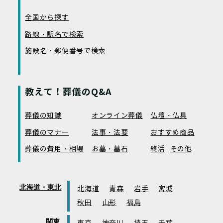
全国から探す
路線・駅名で検索
施設名・郵便番号で検索
教えて！葬儀のQ&A
葬儀の知識
オンライン葬儀
仏壇・仏具
葬儀のマナー
法事・法要
おすすめ商品
葬儀の費用・相場
お墓・墓石
終活
その他
北海道・東北
北海道
青森
岩手
宮城
秋田
山形
福島
関東