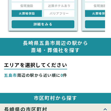
仮眠施設
近隣ホテルあり
仮眠施設
火葬場併設
バリアフリー
火葬場併設
詳細をみる
詳
長崎県五島市周辺の駅から
斎場・葬儀社を探す
エリアを選択してください
五島市
周辺の駅から近い順に
0
件
市区町村から探す
長崎県の市区町村