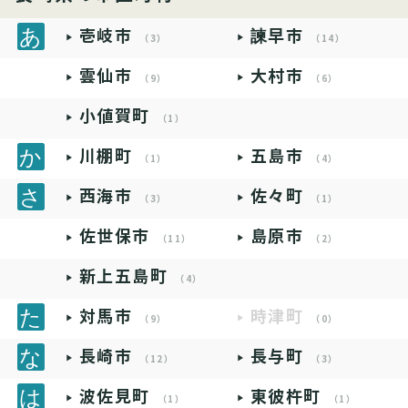
壱岐市
諫早市
（3）
（14）
雲仙市
大村市
（9）
（6）
小値賀町
（1）
川棚町
五島市
（1）
（4）
西海市
佐々町
（3）
（1）
佐世保市
島原市
（11）
（2）
新上五島町
（4）
対馬市
時津町
（9）
（0）
長崎市
長与町
（12）
（3）
波佐見町
東彼杵町
（1）
（1）