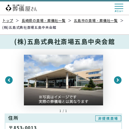
トップ
＞
長崎県の斎場・葬儀社一覧
＞
五島市の斎場・葬儀社一覧
＞
(株)五島式典社斎場五島中央会館
(株)五島式典社斎場五島中央会館
1 / 1
住所
非提携斎場
〒853-0013