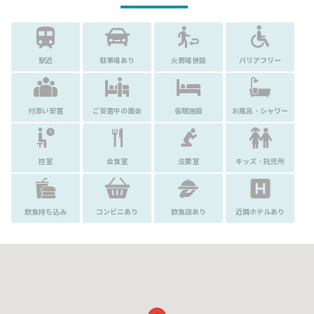
駅近
駐車場あり
火葬場併設
バリアフリー
付添い安置
ご安置中の面会
仮眠施設
お風呂・シャワー
控室
会食室
法要室
キッズ・託児所
飲食持ち込み
コンビニあり
飲食店あり
近隣ホテルあり