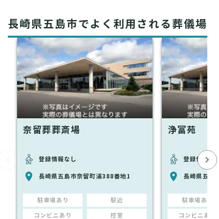
長崎県五島市でよく利用される葬儀場
奈留葬葬斎場
浄富苑
登録情報なし
登録情報な
長崎県五島市奈留町浦388番地1
長崎県五島市
駐車場あり
駅近
駐車場あり
コンビニあり
控室
コンビニあり